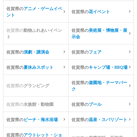
佐賀県の
アニメ・ゲームイベ
佐賀県の
花イベント
ント
佐賀県の
動物ふれあいイベン
佐賀県の
美術展・博物展・展
ト
示会
佐賀県の
演劇・講演会
佐賀県の
フェア
佐賀県の
夏休みスポット
佐賀県の
キャンプ場・BBQ場
佐賀県の
遊園地・テーマパー
佐賀県の
グランピング
ク
佐賀県の
水族館・動物園
佐賀県の
プール
佐賀県の
ビーチ・海水浴場
佐賀県の
温泉・スパリゾート
佐賀県の
アウトレット・ショ