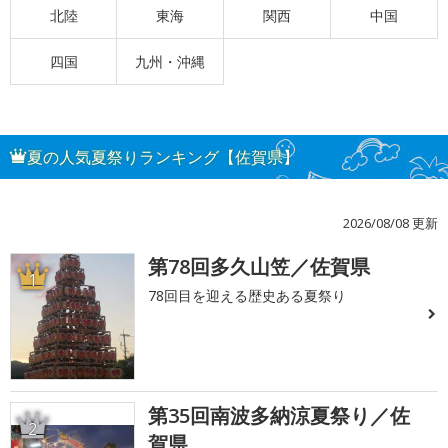
北陸
東海
関西
中国
四国
九州・沖縄
夏の人気夏祭りランキング【佐賀県】
2026/08/08 更新
第78回多久山笠／佐賀県
1
78回目を迎える歴史ある夏祭り
第35回南波多納涼夏祭り／佐
2
賀県