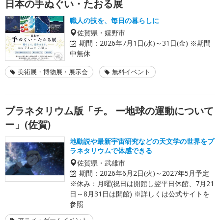
日本の手ぬぐい・たおる展
職人の技を、毎日の暮らしに
佐賀県・嬉野市
期間：
2026年7月1日(水)～31日(金) ※期間
中無休
美術展・博物展・展示会
無料イベント
プラネタリウム版「チ。 ー地球の運動について
ー」(佐賀)
地動説や最新宇宙研究などの天文学の世界をプ
ラネタリウムで体感できる
佐賀県・武雄市
期間：
2026年6月2日(火)～2027年5月予定
※休み：月曜(祝日は開館し翌平日休館、7月21
日～8月31日は開館) ※詳しくは公式サイトを
参照
アニメ・ゲームイベント