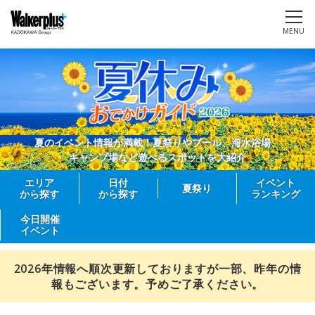
MENU
夏のイベント情報が満載！夏祭りやプール、海水浴場、
キャンプ場など遊べるスポットを大紹介
エリア
日付
イベント
夏祭り
から探す
から探す
ランキング
今日開催
イベント
2026年情報へ順次更新しておりますが一部、昨年の情
報もございます。予めご了承ください。