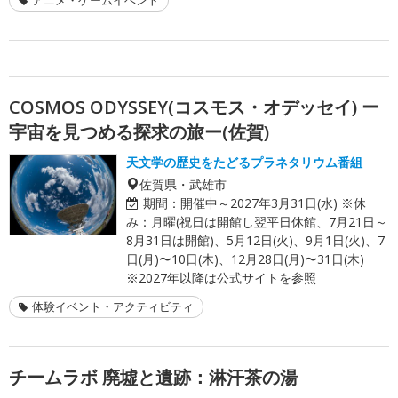
COSMOS ODYSSEY(コスモス・オデッセイ) ー
宇宙を見つめる探求の旅ー(佐賀)
天文学の歴史をたどるプラネタリウム番組
佐賀県・武雄市
期間：
開催中～2027年3月31日(水) ※休
み：月曜(祝日は開館し翌平日休館、7月21日～
8月31日は開館)、5月12日(火)、9月1日(火)、7
日(月)〜10日(木)、12月28日(月)〜31日(木)
※2027年以降は公式サイトを参照
体験イベント・アクティビティ
チームラボ 廃墟と遺跡：淋汗茶の湯