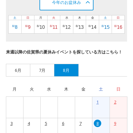
今年のお盆休み
土
日
月
火
水
木
金
土
日
8/
8/
8/
8/
8/
8/
8/
8/
8/
8
9
10
11
12
13
14
15
16
来週以降の佐賀県の夏休みイベントを探している方はこちら！
6月
7月
8月
月
火
水
木
金
土
日
1
2
3
4
5
6
7
8
9