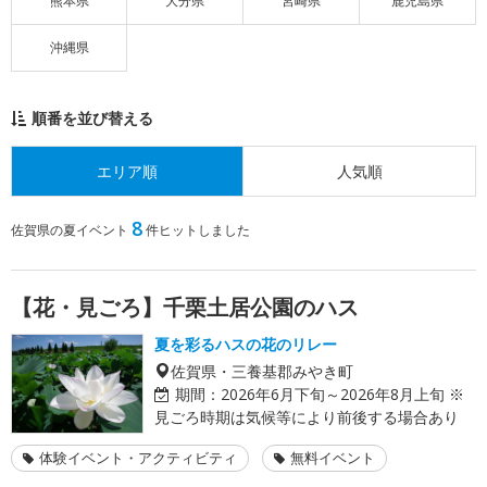
熊本県
大分県
宮崎県
鹿児島県
沖縄県
順番を並び替える
エリア順
人気順
8
佐賀県の夏イベント
件ヒットしました
【花・見ごろ】千栗土居公園のハス
夏を彩るハスの花のリレー
佐賀県・三養基郡みやき町
期間：
2026年6月下旬～2026年8月上旬 ※
見ごろ時期は気候等により前後する場合あり
体験イベント・アクティビティ
無料イベント