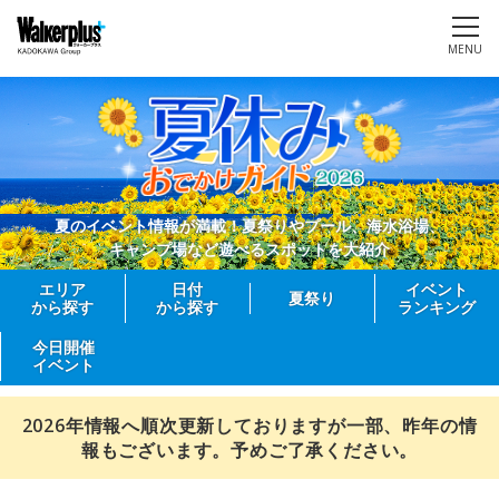
MENU
夏のイベント情報が満載！夏祭りやプール、海水浴場、
キャンプ場など遊べるスポットを大紹介
エリア
日付
イベント
夏祭り
から探す
から探す
ランキング
今日開催
イベント
2026年情報へ順次更新しておりますが一部、昨年の情
報もございます。予めご了承ください。