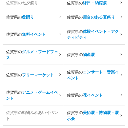
佐賀県の
七夕祭り
佐賀県の
縁日・納涼祭
佐賀県の
盆踊り
佐賀県の
屋台のある夏祭り
佐賀県の
体験イベント・アク
佐賀県の
無料イベント
ティビティ
佐賀県の
グルメ・フードフェ
佐賀県の
物産展
ス
佐賀県の
コンサート・音楽イ
佐賀県の
フリーマーケット
ベント
佐賀県の
アニメ・ゲームイベ
佐賀県の
花イベント
ント
佐賀県の
動物ふれあいイベン
佐賀県の
美術展・博物展・展
ト
示会