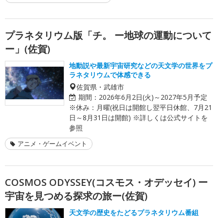
プラネタリウム版「チ。 ー地球の運動について
ー」(佐賀)
地動説や最新宇宙研究などの天文学の世界をプ
ラネタリウムで体感できる
佐賀県・武雄市
期間：
2026年6月2日(火)～2027年5月予定
※休み：月曜(祝日は開館し翌平日休館、7月21
日～8月31日は開館) ※詳しくは公式サイトを
参照
アニメ・ゲームイベント
COSMOS ODYSSEY(コスモス・オデッセイ) ー
宇宙を見つめる探求の旅ー(佐賀)
天文学の歴史をたどるプラネタリウム番組