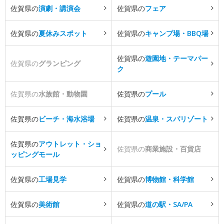
佐賀県の
演劇・講演会
佐賀県の
フェア
佐賀県の
夏休みスポット
佐賀県の
キャンプ場・BBQ場
佐賀県の
遊園地・テーマパー
佐賀県の
グランピング
ク
佐賀県の
水族館・動物園
佐賀県の
プール
佐賀県の
ビーチ・海水浴場
佐賀県の
温泉・スパリゾート
佐賀県の
アウトレット・ショ
佐賀県の
商業施設・百貨店
ッピングモール
佐賀県の
工場見学
佐賀県の
博物館・科学館
佐賀県の
美術館
佐賀県の
道の駅・SA/PA