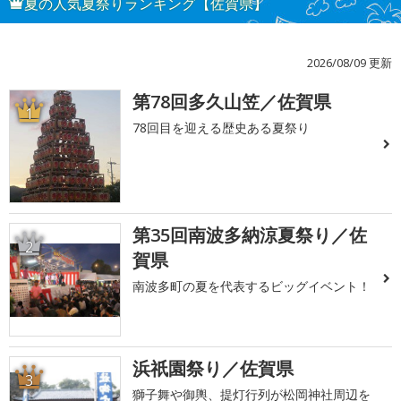
夏の人気夏祭りランキング【佐賀県】
2026/08/09 更新
第78回多久山笠／佐賀県
1
78回目を迎える歴史ある夏祭り
第35回南波多納涼夏祭り／佐
2
賀県
南波多町の夏を代表するビッグイベント！
浜祇園祭り／佐賀県
3
獅子舞や御輿、提灯行列が松岡神社周辺を