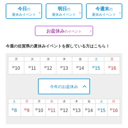
今日
明日
今週末
の
の
の
夏休みイベント
夏休みイベント
夏休みイベント
お盆休み
の
イベント
今週の佐賀県の夏休みイベントを探している方はこちら！
月
火
水
木
金
土
日
8/
8/
8/
8/
8/
8/
8/
10
11
12
13
14
15
16
今年のお盆休み
土
日
月
火
水
木
金
土
日
8/
8/
8/
8/
8/
8/
8/
8/
8/
8
9
10
11
12
13
14
15
16