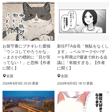
お留守番にブチギレた愛猫
新任PTA会長「無駄をなくし
「ウンコしてやろうかな」
ます」→ベルマークやバザ
→まさかの標的に「目が笑
ーを即廃止!?爆速で終わる会
ってない！」と恐怖【作者
議に「有能すぎる」【作者
に聞く】
に聞く】
全国
全国
2026年8月9日 20:30
更新
2026年8月9日 18:13
更新