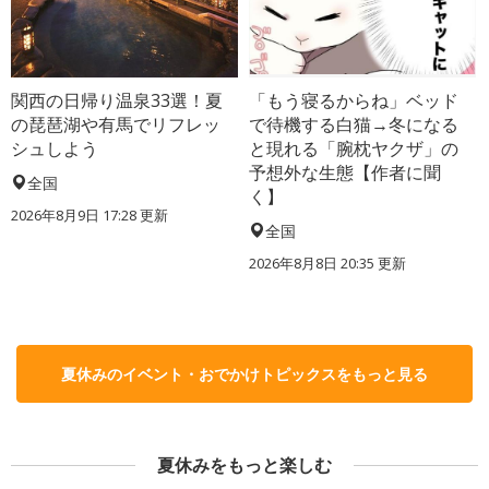
関西の日帰り温泉33選！夏
「もう寝るからね」ベッド
の琵琶湖や有馬でリフレッ
で待機する白猫→冬になる
シュしよう
と現れる「腕枕ヤクザ」の
予想外な生態【作者に聞
全国
く】
2026年8月9日 17:28
更新
全国
2026年8月8日 20:35
更新
夏休みのイベント・おでかけトピックスをもっと見る
夏休みをもっと楽しむ