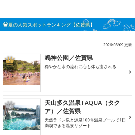
夏の人気スポットランキング【佐賀県】
2026/08/09 更新
鳴神公園／佐賀県
1
穏やかな水の流れに心も体も癒される
天山多久温泉TAQUA（タク
2
ア）／佐賀県
天然ラドン泉と源泉100％温泉プールで1日
満喫できる温泉リゾート