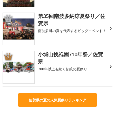
第35回南波多納涼夏祭り／佐
2
賀県
南波多町の夏を代表するビッグイベント！
小城山挽祗園710年祭／佐賀
3
県
700年以上も続く伝統の夏祭り
佐賀県の夏の人気夏祭りランキング