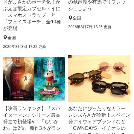
ドがまさかのポーチ化！か
の琵琶湖や有馬でリフレッ
ぷえぼ限定カプセルトイに
シュしよう
「スマホストラップ」と
全国
「フェイスポーチ」全10種
2026年8月7日 18:25
更新
が登場
全国
2026年8月8日 17:22
更新
【映画ランキング】『スパ
あなたにぴったりなカラー
イダーマン』シリーズ最高
レンズをAIが診断！スペイン
発進で初登場V！『ちいか
発アイウェアブランドなど
わ』は2位、新作3本がラン
「OWNDAYS」イチオシの