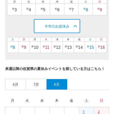
月
火
水
木
金
土
日
8/
8/
8/
8/
8/
8/
8/
3
4
5
6
7
8
9
今年のお盆休み
土
日
月
火
水
木
金
土
日
8/
8/
8/
8/
8/
8/
8/
8/
8/
8
9
10
11
12
13
14
15
16
来週以降の佐賀県の夏休みイベントを探している方はこちら！
6月
7月
8月
月
火
水
木
金
土
日
1
2