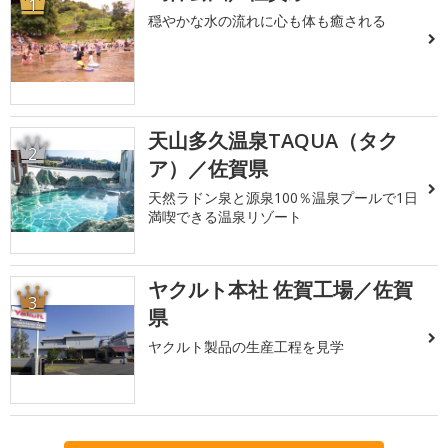
1
穏やかな水の流れに心も体も癒される
天山多久温泉TAQUA（タク
2
ア）／佐賀県
天然ラドン泉と源泉100％温泉プールで1日
満喫できる温泉リゾート
ヤクルト本社 佐賀工場／佐賀
3
県
ヤクルト製品の生産工程を見学