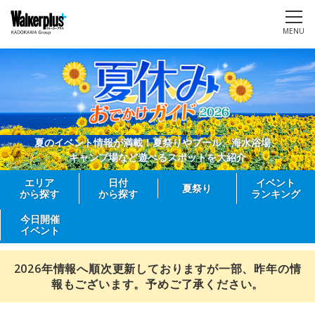
MENU
夏のイベント情報が満載！夏祭りやプール、海水浴場、
キャンプ場など遊べるスポットを大紹介
エリア
日付
イベント
夏祭り
から探す
から探す
ランキング
今日開催
イベント
2026年情報へ順次更新しておりますが一部、昨年の情
報もございます。予めご了承ください。