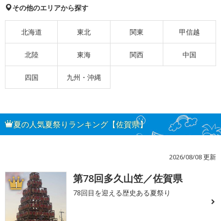
その他のエリアから探す
北海道
東北
関東
甲信越
北陸
東海
関西
中国
四国
九州・沖縄
夏の人気夏祭りランキング【佐賀県】
2026/08/08 更新
第78回多久山笠／佐賀県
1
78回目を迎える歴史ある夏祭り