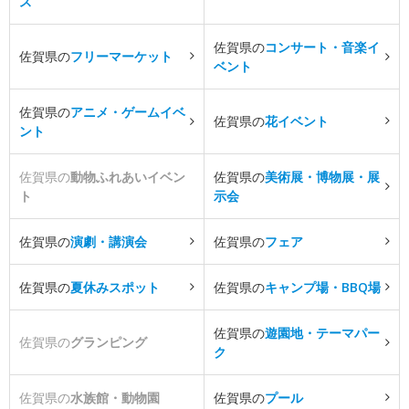
ス
佐賀県の
コンサート・音楽イ
佐賀県の
フリーマーケット
ベント
佐賀県の
アニメ・ゲームイベ
佐賀県の
花イベント
ント
佐賀県の
動物ふれあいイベン
佐賀県の
美術展・博物展・展
ト
示会
佐賀県の
演劇・講演会
佐賀県の
フェア
佐賀県の
夏休みスポット
佐賀県の
キャンプ場・BBQ場
佐賀県の
遊園地・テーマパー
佐賀県の
グランピング
ク
佐賀県の
水族館・動物園
佐賀県の
プール