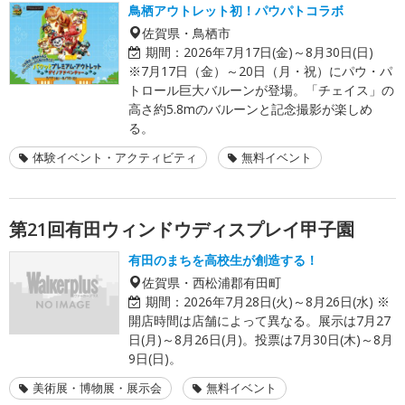
鳥栖アウトレット初！パウパトコラボ
佐賀県・鳥栖市
期間：
2026年7月17日(金)～8月30日(日)
※7月17日（金）～20日（月・祝）にパウ・パ
トロール巨大バルーンが登場。「チェイス」の
高さ約5.8mのバルーンと記念撮影が楽しめ
る。
体験イベント・アクティビティ
無料イベント
第21回有田ウィンドウディスプレイ甲子園
有田のまちを高校生が創造する！
佐賀県・西松浦郡有田町
期間：
2026年7月28日(火)～8月26日(水) ※
開店時間は店舗によって異なる。展示は7月27
日(月)～8月26日(月)。投票は7月30日(木)～8月
9日(日)。
美術展・博物展・展示会
無料イベント