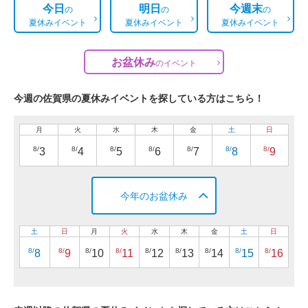
今日
明日
今週末
の
の
の
夏休みイベント
夏休みイベント
夏休みイベント
お盆休み
の
イベント
今週の佐賀県の夏休みイベントを探している方はこちら！
月
火
水
木
金
土
日
8/
8/
8/
8/
8/
8/
8/
3
4
5
6
7
8
9
今年のお盆休み
土
日
月
火
水
木
金
土
日
8/
8/
8/
8/
8/
8/
8/
8/
8/
8
9
10
11
12
13
14
15
16