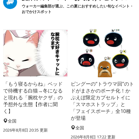
ウォーカー編集部が選ぶ、この夏におすすめしたい旬なイベント・
おでかけスポット
「もう寝るからね」ベッド
ピングーの“トラウマ回”のト
で待機する白猫→冬になる
ドがまさかのポーチ化！か
と現れる「腕枕ヤクザ」の
ぷえぼ限定カプセルトイに
予想外な生態【作者に聞
「スマホストラップ」と
く】
「フェイスポーチ」全10種
が登場
全国
全国
2026年8月8日 20:35
更新
2026年8月8日 17:22
更新