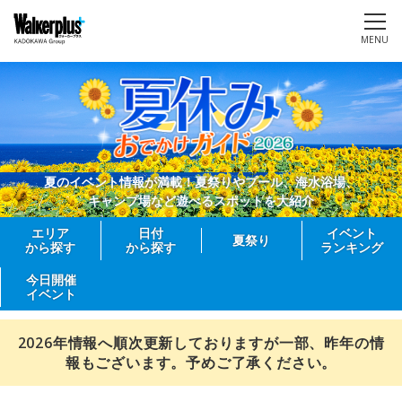
MENU
夏のイベント情報が満載！夏祭りやプール、海水浴場、
キャンプ場など遊べるスポットを大紹介
エリア
日付
イベント
夏祭り
から探す
から探す
ランキング
今日開催
イベント
2026年情報へ順次更新しておりますが一部、昨年の情
報もございます。予めご了承ください。