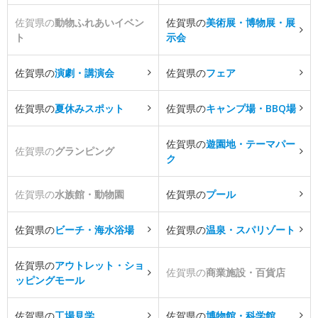
佐賀県の
動物ふれあいイベン
佐賀県の
美術展・博物展・展
ト
示会
佐賀県の
演劇・講演会
佐賀県の
フェア
佐賀県の
夏休みスポット
佐賀県の
キャンプ場・BBQ場
佐賀県の
遊園地・テーマパー
佐賀県の
グランピング
ク
佐賀県の
水族館・動物園
佐賀県の
プール
佐賀県の
ビーチ・海水浴場
佐賀県の
温泉・スパリゾート
佐賀県の
アウトレット・ショ
佐賀県の
商業施設・百貨店
ッピングモール
佐賀県の
工場見学
佐賀県の
博物館・科学館