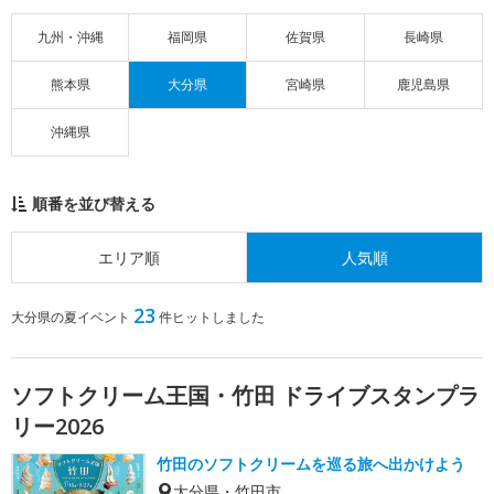
九州・沖縄
福岡県
佐賀県
長崎県
熊本県
大分県
宮崎県
鹿児島県
沖縄県
順番を並び替える
エリア順
人気順
23
大分県の夏イベント
件ヒットしました
ソフトクリーム王国・竹田 ドライブスタンプラ
リー2026
竹田のソフトクリームを巡る旅へ出かけよう
大分県・竹田市