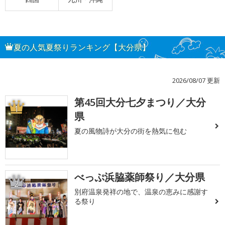
夏の人気夏祭りランキング【大分県】
2026/08/07 更新
第45回大分七夕まつり／大分
1
県
夏の風物詩が大分の街を熱気に包む
べっぷ浜脇薬師祭り／大分県
2
別府温泉発祥の地で、温泉の恵みに感謝す
る祭り