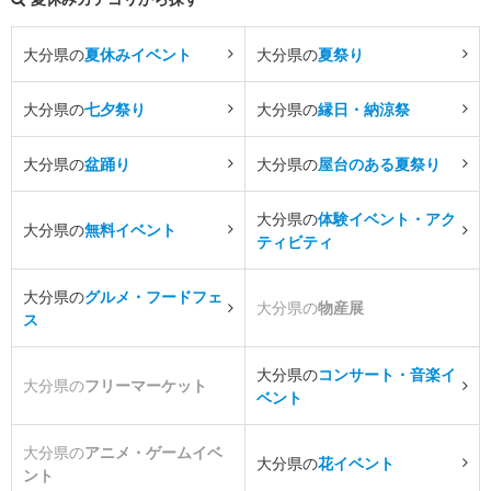
大分県の
夏休みイベント
大分県の
夏祭り
大分県の
七夕祭り
大分県の
縁日・納涼祭
大分県の
盆踊り
大分県の
屋台のある夏祭り
大分県の
体験イベント・アク
大分県の
無料イベント
ティビティ
大分県の
グルメ・フードフェ
大分県の
物産展
ス
大分県の
コンサート・音楽イ
大分県の
フリーマーケット
ベント
大分県の
アニメ・ゲームイベ
大分県の
花イベント
ント