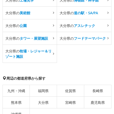
大分県の
工場見学
大分県の
博物館・科学館
大分県の
美術館
大分県の
道の駅・SA/PA
大分県の
公園
大分県の
アスレチック
大分県の
タワー・展望施設
大分県の
フードテーマパーク
大分県の
牧場・レジャー＆リ
ゾート施設
周辺の都道府県から探す
九州・沖縄
福岡県
佐賀県
長崎県
熊本県
大分県
宮崎県
鹿児島県