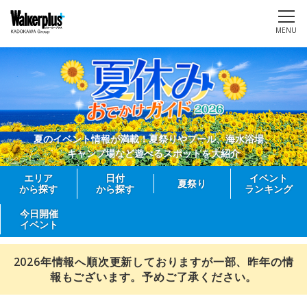
MENU
夏のイベント情報が満載！夏祭りやプール、海水浴場、
キャンプ場など遊べるスポットを大紹介
エリア
日付
イベント
夏祭り
から探す
から探す
ランキング
今日開催
イベント
2026年情報へ順次更新しておりますが一部、昨年の情
報もございます。予めご了承ください。