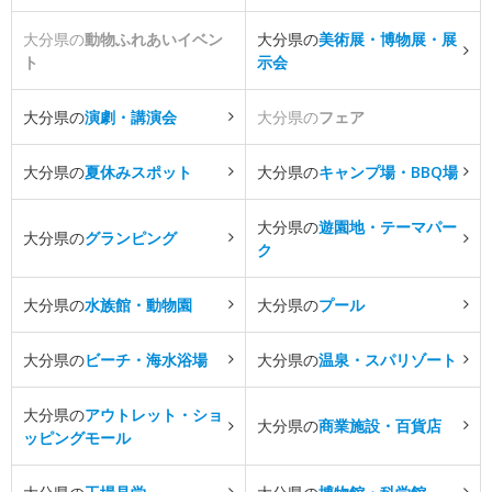
大分県の
動物ふれあいイベン
大分県の
美術展・博物展・展
ト
示会
大分県の
演劇・講演会
大分県の
フェア
大分県の
夏休みスポット
大分県の
キャンプ場・BBQ場
大分県の
遊園地・テーマパー
大分県の
グランピング
ク
大分県の
水族館・動物園
大分県の
プール
大分県の
ビーチ・海水浴場
大分県の
温泉・スパリゾート
大分県の
アウトレット・ショ
大分県の
商業施設・百貨店
ッピングモール