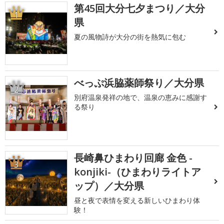
第45回大分七夕まつり／大分
1
県
夏の風物詩が大分の街を熱気に包む
べっぷ浜脇薬師祭り／大分県
2
別府温泉発祥の地で、温泉の恵みに感謝す
る祭り
長崎鼻ひまわり回廊 金色 -
3
konjiki-（ひまわりライトア
ップ）／大分県
昼と夜で表情を変える新しいひまわり体
験！