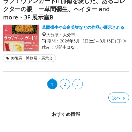
ラブ！ヴァンガード!! 前衛を愛した、あるコレ
クターの眼 ー草間彌生、ヘイター and
more・3F 展示室B
草間彌生や奈良美智などの作品が展示される
大分県・大分市
期間：
2026年6月13日(土)～8月16日(日) ※
休み：期間中はなし
美術展・博物展・展示会
1
2
3
次へ
おすすめ情報