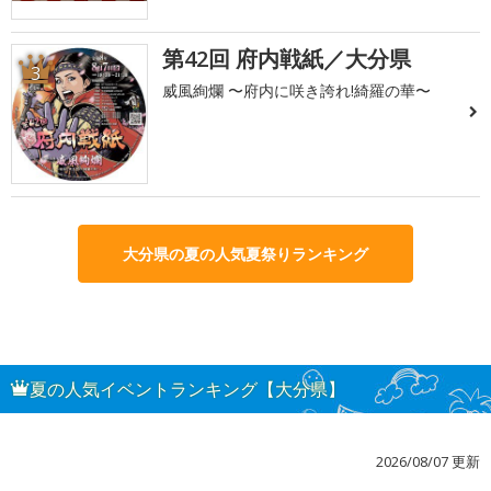
第42回 府内戦紙／大分県
3
威風絢爛 〜府内に咲き誇れ!綺羅の華〜
大分県の夏の人気夏祭りランキング
夏の人気イベントランキング【大分県】
2026/08/07 更新