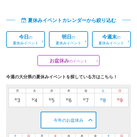
夏休みイベントカレンダーから絞り込む
今日
明日
今週末
の
の
の
夏休みイベント
夏休みイベント
夏休みイベント
お盆休み
の
イベント
今週の大分県の夏休みイベントを探している方はこちら！
月
火
水
木
金
土
日
8/
8/
8/
8/
8/
8/
8/
3
4
5
6
7
8
9
今年のお盆休み
土
日
月
火
水
木
金
土
日