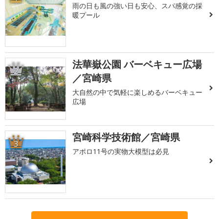
雨の日も風の強い日も安心、スパ感覚の採
暖プール
法華嶽公園 バーベキュー広場
2
／宮崎県
大自然の中で気軽に楽しめるバーベキュー
広場
宮崎科学技術館／宮崎県
3
アポロ11号の実物大模型は必見