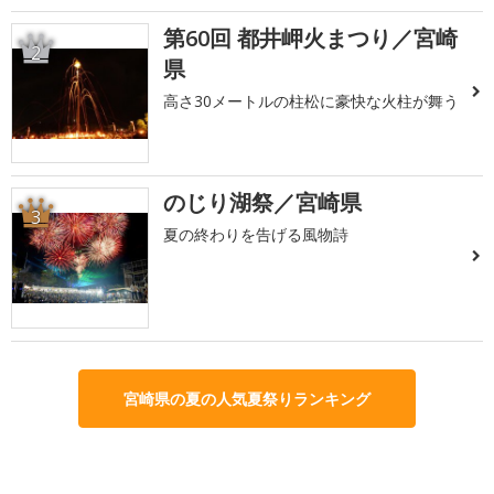
第60回 都井岬火まつり／宮崎
2
県
高さ30メートルの柱松に豪快な火柱が舞う
のじり湖祭／宮崎県
3
夏の終わりを告げる風物詩
宮崎県の夏の人気夏祭りランキング