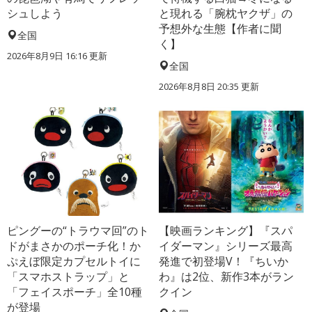
シュしよう
と現れる「腕枕ヤクザ」の
予想外な生態【作者に聞
全国
く】
2026年8月9日 16:16
更新
全国
2026年8月8日 20:35
更新
ピングーの“トラウマ回”のト
【映画ランキング】『スパ
ドがまさかのポーチ化！か
イダーマン』シリーズ最高
ぷえぼ限定カプセルトイに
発進で初登場V！『ちいか
「スマホストラップ」と
わ』は2位、新作3本がラン
「フェイスポーチ」全10種
クイン
が登場