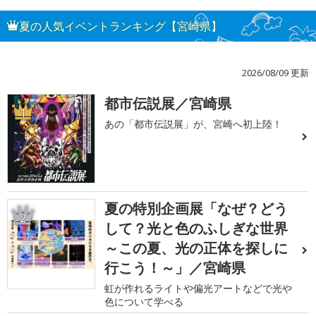
夏の人気イベントランキング【宮崎県】
2026/08/09 更新
都市伝説展／宮崎県
1
あの「都市伝説展」が、宮崎へ初上陸！
夏の特別企画展「なぜ？どう
2
して？光と色のふしぎな世界
～この夏、光の正体を探しに
行こう！～」／宮崎県
虹が作れるライトや偏光アートなどで光や
色について学べる