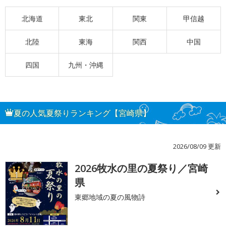
北海道
東北
関東
甲信越
北陸
東海
関西
中国
四国
九州・沖縄
夏の人気夏祭りランキング【宮崎県】
2026/08/09 更新
2026牧水の里の夏祭り／宮崎
1
県
東郷地域の夏の風物詩