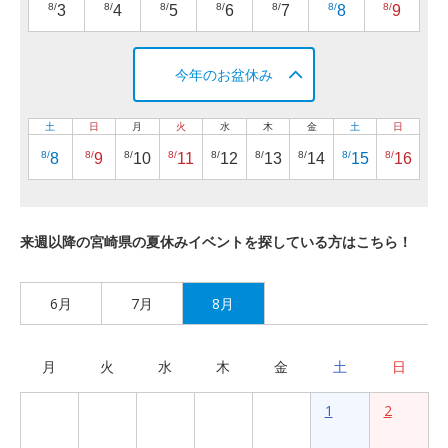
8/
8/
8/
8/
8/
8/
8/
3
4
5
6
7
8
9
今年のお盆休み
土
日
月
火
水
木
金
土
日
8/
8/
8/
8/
8/
8/
8/
8/
8/
8
9
10
11
12
13
14
15
16
来週以降の宮崎県の夏休みイベントを探している方はこちら！
6月
7月
8月
月
火
水
木
金
土
日
1
2