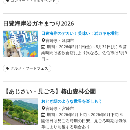
コンサート・音楽イベント
日豊海岸岩ガキまつり2026
日豊海岸のデカい！美味い！岩ガキを堪能
宮崎県・延岡市
期間：
2026年5月1日(金)～8月31日(月) ※営
業時間は各飲食店により異なる。佐伯市は5月9
日～
グルメ・フードフェス
【あじさい・見ごろ】椿山森林公園
おとぎ話のような世界を楽しもう
宮崎県・宮崎市
期間：
2026年6月上旬～2026年6月下旬 ※
開催日は見ごろ時期の目安、見ごろ時期は気候
等により前後する場合あり