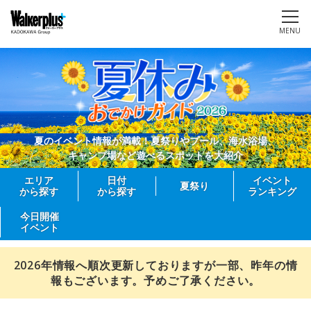
MENU
夏のイベント情報が満載！夏祭りやプール、海水浴場、
キャンプ場など遊べるスポットを大紹介
エリア
日付
イベント
夏祭り
から探す
から探す
ランキング
今日開催
イベント
2026年情報へ順次更新しておりますが一部、昨年の情
報もございます。予めご了承ください。