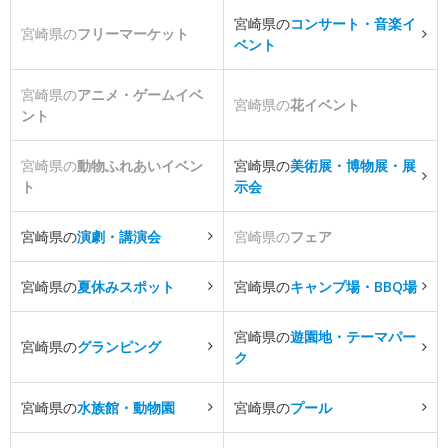
宮崎県の
コンサート・音楽イ
宮崎県の
フリーマーケット
ベント
宮崎県の
アニメ・ゲームイベ
宮崎県の
花イベント
ント
宮崎県の
動物ふれあいイベン
宮崎県の
美術展・博物展・展
ト
示会
宮崎県の
演劇・講演会
宮崎県の
フェア
宮崎県の
夏休みスポット
宮崎県の
キャンプ場・BBQ場
宮崎県の
遊園地・テーマパー
宮崎県の
グランピング
ク
宮崎県の
水族館・動物園
宮崎県の
プール