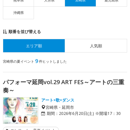
熊本県
大分県
宮崎県
鹿児島県
沖縄県
順番を並び替える
エリア順
人気順
9
宮崎県の夏イベント
件ヒットしました
パフォーマ延岡vol.29 ART FES～アートの三重
奏～
アート×歌×ダンス
宮崎県・延岡市
期間：
2026年6月20日(土) ※開場17：30