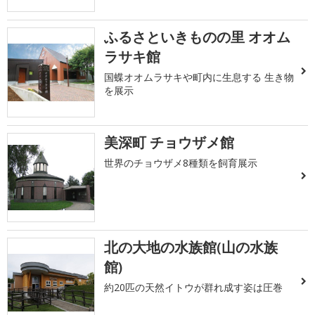
ふるさといきものの里 オオム
ラサキ館
国蝶オオムラサキや町内に生息する 生き物
を展示
美深町 チョウザメ館
世界のチョウザメ8種類を飼育展示
北の大地の水族館(山の水族
館)
約20匹の天然イトウが群れ成す姿は圧巻