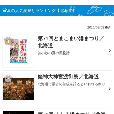
夏の人気夏祭りランキング【北海道】
2026/08/08 更新
第71回とまこまい港まつり／
1
北海道
苫小牧の夏の風物詩
姥神大神宮渡御祭／北海道
2
北海道で最古の伝統を誇るといわれる祭り