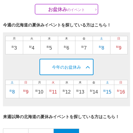
お盆休み
の
イベント
今週の北海道の夏休みイベントを探している方はこちら！
月
火
水
木
金
土
日
8/
8/
8/
8/
8/
8/
8/
3
4
5
6
7
8
9
今年のお盆休み
土
日
月
火
水
木
金
土
日
8/
8/
8/
8/
8/
8/
8/
8/
8/
8
9
10
11
12
13
14
15
16
来週以降の北海道の夏休みイベントを探している方はこちら！