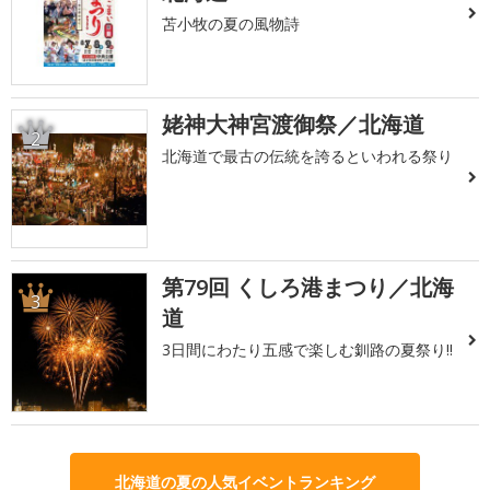
苫小牧の夏の風物詩
姥神大神宮渡御祭／北海道
2
北海道で最古の伝統を誇るといわれる祭り
第79回 くしろ港まつり／北海
3
道
3日間にわたり五感で楽しむ釧路の夏祭り!!
北海道の夏の人気イベントランキング