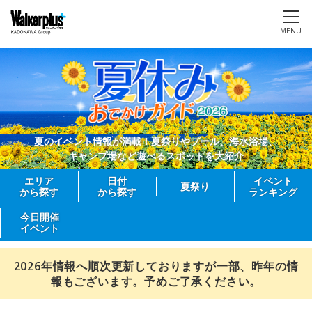
MENU
夏のイベント情報が満載！夏祭りやプール、海水浴場、
キャンプ場など遊べるスポットを大紹介
エリア
日付
イベント
夏祭り
から探す
から探す
ランキング
今日開催
イベント
2026年情報へ順次更新しておりますが一部、昨年の情
報もございます。予めご了承ください。