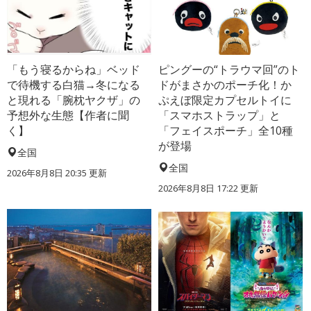
「もう寝るからね」ベッド
ピングーの“トラウマ回”のト
で待機する白猫→冬になる
ドがまさかのポーチ化！か
と現れる「腕枕ヤクザ」の
ぷえぼ限定カプセルトイに
予想外な生態【作者に聞
「スマホストラップ」と
く】
「フェイスポーチ」全10種
が登場
全国
全国
2026年8月8日 20:35
更新
2026年8月8日 17:22
更新