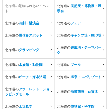
北海道の
動物ふれあいイベン
北海道の
美術展・博物展・展
ト
示会
北海道の
演劇・講演会
北海道の
フェア
北海道の
夏休みスポット
北海道の
キャンプ場・BBQ場
北海道の
遊園地・テーマパー
北海道の
グランピング
ク
北海道の
水族館・動物園
北海道の
プール
北海道の
ビーチ・海水浴場
北海道の
温泉・スパリゾート
北海道の
アウトレット・ショ
北海道の
商業施設・百貨店
ッピングモール
北海道の
工場見学
北海道の
博物館・科学館