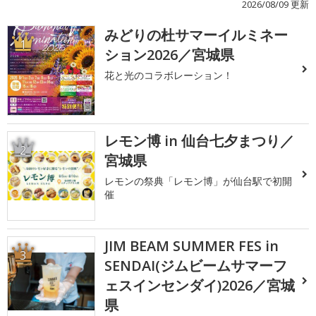
2026/08/09 更新
みどりの杜サマーイルミネー
1
ション2026／宮城県
花と光のコラボレーション！
レモン博 in 仙台七夕まつり／
2
宮城県
レモンの祭典「レモン博」が仙台駅で初開
催
JIM BEAM SUMMER FES in
3
SENDAI(ジムビームサマーフ
ェスインセンダイ)2026／宮城
県