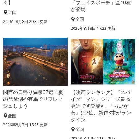
く】
「フェイスポーチ」全10種
が登場
全国
全国
2026年8月8日 20:35
更新
2026年8月8日 17:22
更新
関西の日帰り温泉37選！夏
【映画ランキング】『スパ
の琵琶湖や有馬でリフレッ
イダーマン』シリーズ最高
シュしよう
発進で初登場V！『ちいか
わ』は2位、新作3本がラン
全国
クイン
2026年8月7日 18:25
更新
全国
2026年8月7日 11:00
更新