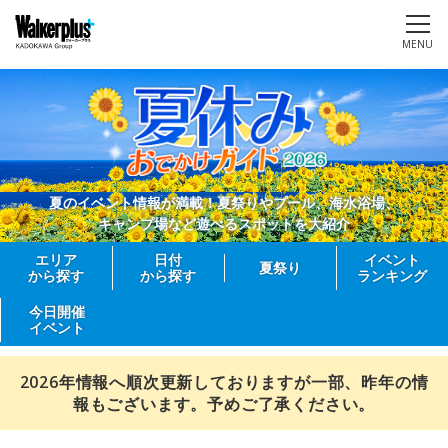
MENU
夏のイベント情報が満載！夏祭りやプール、海水浴場、
キャンプ場など遊べるスポットを大紹介
エリア
日付
イベント
夏祭り
から探す
から探す
ランキング
今日開催
イベント
2026年情報へ順次更新しておりますが一部、昨年の情
報もございます。予めご了承ください。