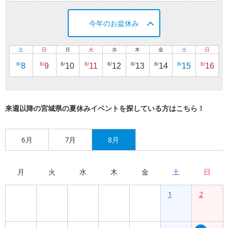
今年のお盆休み
土
日
月
火
水
木
金
土
日
8/
8/
8/
8/
8/
8/
8/
8/
8/
8
9
10
11
12
13
14
15
16
来週以降の宮城県の夏休みイベントを探している方はこちら！
6月
7月
8月
月
火
水
木
金
土
日
1
2