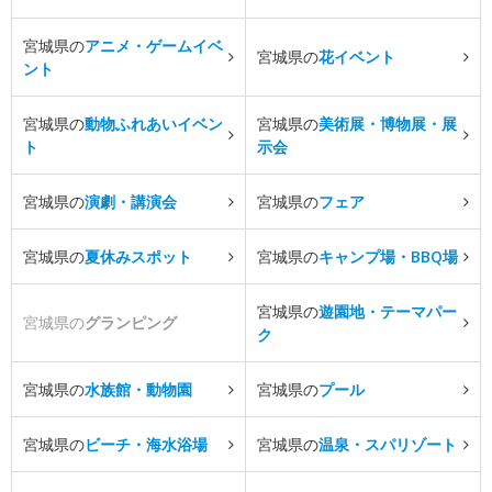
宮城県の
アニメ・ゲームイベ
宮城県の
花イベント
ント
宮城県の
動物ふれあいイベン
宮城県の
美術展・博物展・展
ト
示会
宮城県の
演劇・講演会
宮城県の
フェア
宮城県の
夏休みスポット
宮城県の
キャンプ場・BBQ場
宮城県の
遊園地・テーマパー
宮城県の
グランピング
ク
宮城県の
水族館・動物園
宮城県の
プール
宮城県の
ビーチ・海水浴場
宮城県の
温泉・スパリゾート