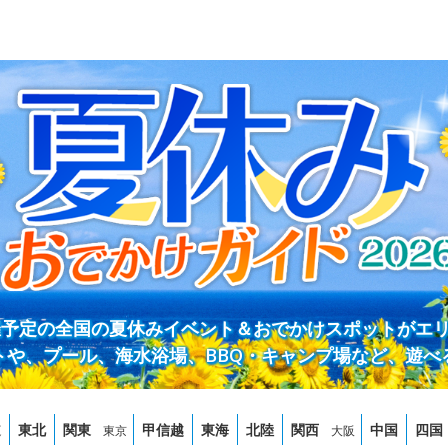
開催予定の全国の夏休みイベント＆おでかけスポットがエ
トや、プール、海水浴場、BBQ・キャンプ場など、遊べ
道
東北
関東
甲信越
東海
北陸
関西
中国
四国
東京
大阪