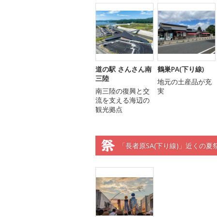
道の駅 さんさん南
鶴巣PA(下り線)
三陸
地元の土産品が充
南三陸の復興と交
実
流を支える海辺の
観光拠点
「長者原SA(下り線)」近くの夏