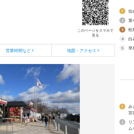
仙
1
第
2
松
3
このページをスマホで
見る
白
4
早
5
営業時間など
地図・アクセス
み
1
宮
リ
2
ム