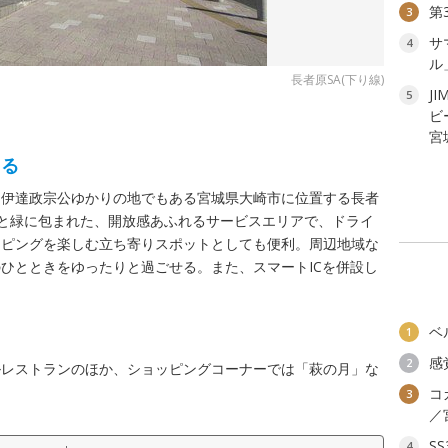
第
3
サ
4
ル
長者原SA(下り線)
JI
5
ビ
宮
える
、伊達政宗公ゆかりの地でもある宮城県大崎市に位置する長者
然と緑に包まれた、開放感あふれるサービスエリアで、ドライ
ッピングを楽しむ立ち寄りスポットとしても便利。周辺地域な
ひとときをゆったりと過ごせる。また、スマートICを併設し
ベ
1
感
2
ルレストランのほか、ショッピングコーナーでは「萩の月」な
コ
3
／
S
4