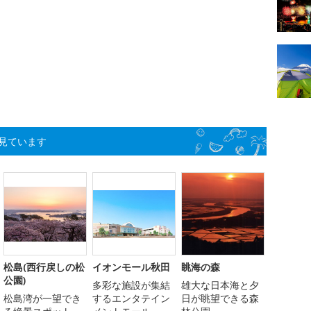
見ています
松島(西行戻しの松
イオンモール秋田
眺海の森
公園)
多彩な施設が集結
雄大な日本海と夕
松島湾が一望でき
するエンタテイン
日が眺望できる森