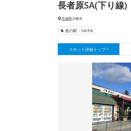
長者原SA(下り線)
宮城県
大崎市
道の駅・SA/PA
スポット詳細
トップ