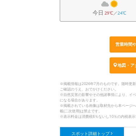
今日
29℃
／
24℃
営業時間
地図・ア
※掲載情報は2026年7月のものです。随時
ご確認のうえ、おでかけください。
※自然災害の影響やその他諸事情により、イ
になる場合があります。
※掲載されている画像は取材先から本ページ
載(二次使用)は禁止です。
※表示料金は消費税8％ないし10％の内税表示
スポット詳細
トップ