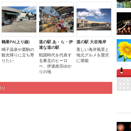
鶴巣PA(上り線)
道の駅 あ・ら・伊
道の駅 大谷海岸
達な道の駅
鳴子温泉や栗駒の
美しい海岸風景と
観光帰りに立ち寄
戦国時代を代表す
地元グルメを贅沢
りたい
る東北のヒーロ
に堪能
ー、伊達政宗ゆか
りの地
祭り