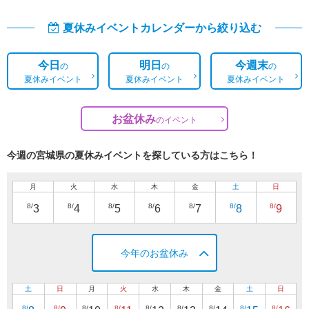
夏休みイベントカレンダーから絞り込む
今日
明日
今週末
の
の
の
夏休みイベント
夏休みイベント
夏休みイベント
お盆休み
の
イベント
今週の宮城県の夏休みイベントを探している方はこちら！
月
火
水
木
金
土
日
8/
8/
8/
8/
8/
8/
8/
3
4
5
6
7
8
9
今年のお盆休み
土
日
月
火
水
木
金
土
日
8/
8/
8/
8/
8/
8/
8/
8/
8/