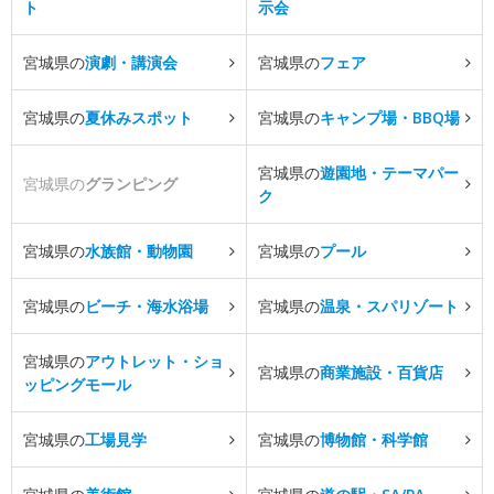
ト
示会
宮城県の
演劇・講演会
宮城県の
フェア
宮城県の
夏休みスポット
宮城県の
キャンプ場・BBQ場
宮城県の
遊園地・テーマパー
宮城県の
グランピング
ク
宮城県の
水族館・動物園
宮城県の
プール
宮城県の
ビーチ・海水浴場
宮城県の
温泉・スパリゾート
宮城県の
アウトレット・ショ
宮城県の
商業施設・百貨店
ッピングモール
宮城県の
工場見学
宮城県の
博物館・科学館