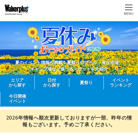
MENU
夏のイベント情報が満載！夏祭りやプール、海水浴場、
キャンプ場など遊べるスポットを大紹介
エリア
日付
イベント
夏祭り
から探す
から探す
ランキング
今日開催
イベント
2026年情報へ順次更新しておりますが一部、昨年の情
報もございます。予めご了承ください。