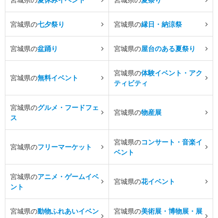
宮城県の
七夕祭り
宮城県の
縁日・納涼祭
宮城県の
盆踊り
宮城県の
屋台のある夏祭り
宮城県の
体験イベント・アク
宮城県の
無料イベント
ティビティ
宮城県の
グルメ・フードフェ
宮城県の
物産展
ス
宮城県の
コンサート・音楽イ
宮城県の
フリーマーケット
ベント
宮城県の
アニメ・ゲームイベ
宮城県の
花イベント
ント
宮城県の
動物ふれあいイベン
宮城県の
美術展・博物展・展