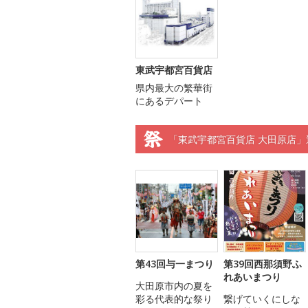
東武宇都宮百貨店
県内最大の繁華街
にあるデパート
「東武宇都宮百貨店 大田原店」
第43回与一まつり
第39回西那須野ふ
れあいまつり
大田原市内の夏を
彩る代表的な祭り
繋げていくにしな