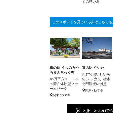
すの熱い夏
このスポットを見ている人はこちらも
道の駅 うつのみや
道の駅 やいた
ろまんちっく村
新鮮でおいしいも
46万平方メートル
のいっぱい、栃木
の滞在体験型ファ
北部観光の拠点
ームパーク
関東 / 栃木県
関東 / 栃木県
X(旧Twitter)