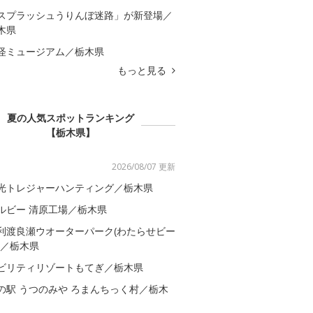
スプラッシュうりんぼ迷路」が新登場／
木県
怪ミュージアム／栃木県
もっと見る
夏の人気スポットランキング
【栃木県】
2026/08/07 更新
光トレジャーハンティング／栃木県
ルビー 清原工場／栃木県
利渡良瀬ウオーターパーク(わたらせビー
)／栃木県
ビリティリゾートもてぎ／栃木県
の駅 うつのみや ろまんちっく村／栃木