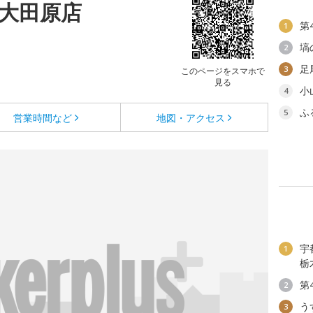
 大田原店
第
1
塙
2
足
3
このページをスマホで
見る
小
4
ふ
5
営業時間など
地図・アクセス
宇
1
栃
第
2
う
3