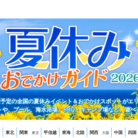
開催予定の全国の夏休みイベント＆おでかけスポットがエ
トや、プール、海水浴場、BBQ・キャンプ場など、遊べ
道
東北
関東
甲信越
東海
北陸
関西
中国
四国
東京
大阪