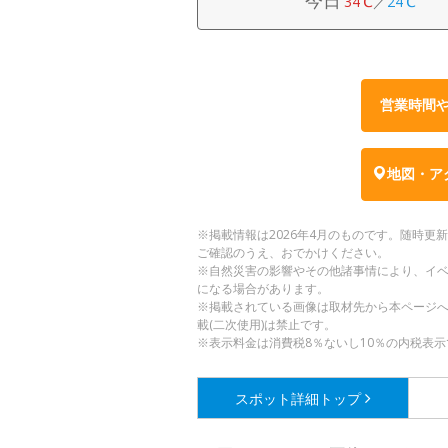
34℃
／
24℃
営業時間
地図・ア
※掲載情報は2026年4月のものです。随時
ご確認のうえ、おでかけください。
※自然災害の影響やその他諸事情により、イ
になる場合があります。
※掲載されている画像は取材先から本ページ
載(二次使用)は禁止です。
※表示料金は消費税8％ないし10％の内税表示
スポット詳細
トップ