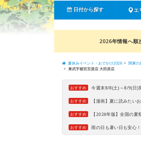
日付から探す
エ
2026年情報へ
夏休みイベント・おでかけ2026
関東の
東武宇都宮百貨店 大田原店
今週末8/8(土)～8/9
おすすめ
【漫画】夏に読みたい
おすすめ
【2026年版】全国の
おすすめ
雨の日も暑い日も安心
おすすめ