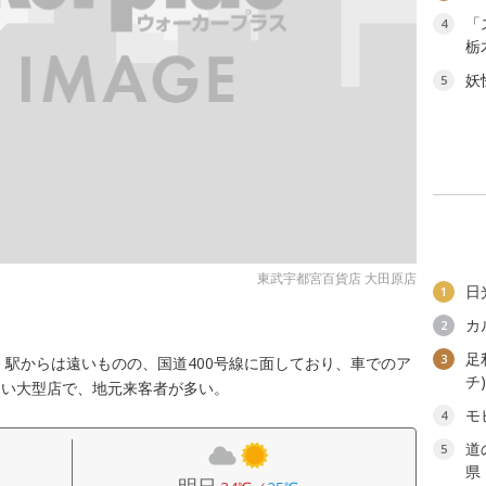
「
4
栃
妖
5
東武宇都宮百貨店 大田原店
日
1
カ
2
足
3
。駅からは遠いものの、国道400号線に面しており、車でのア
チ
ない大型店で、地元来客者が多い。
モ
4
道
5
県
明日