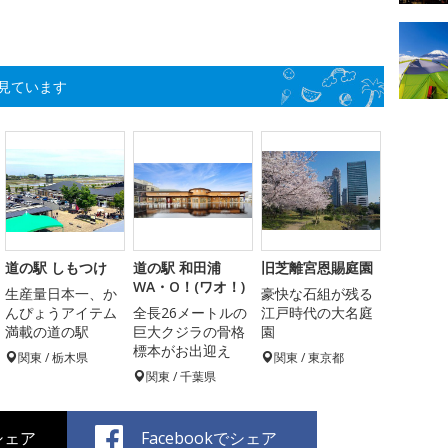
見ています
道の駅 しもつけ
道の駅 和田浦
旧芝離宮恩賜庭園
WA・O！(ワオ！)
生産量日本一、か
豪快な石組が残る
んぴょうアイテム
全長26メートルの
江戸時代の大名庭
満載の道の駅
巨大クジラの骨格
園
標本がお出迎え
関東 / 栃木県
関東 / 東京都
関東 / 千葉県
でシェア
Facebookでシェア