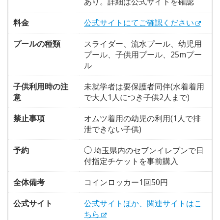
あり。詳細は公式サイトを確認
料金
公式サイトにてご確認ください
プールの種類
スライダー、流水プール、幼児用
プール、子供用プール、25mプー
ル
子供利用時の注
未就学者は要保護者同伴(水着着用
意
で大人1人につき子供2人まで)
禁止事項
オムツ着用の幼児の利用(1人で排
泄できない子供)
予約
◯ 埼玉県内のセブンイレブンで日
付指定チケットを事前購入
全体備考
コインロッカー1回50円
公式サイト
公式サイトほか、関連サイトはこ
ちら