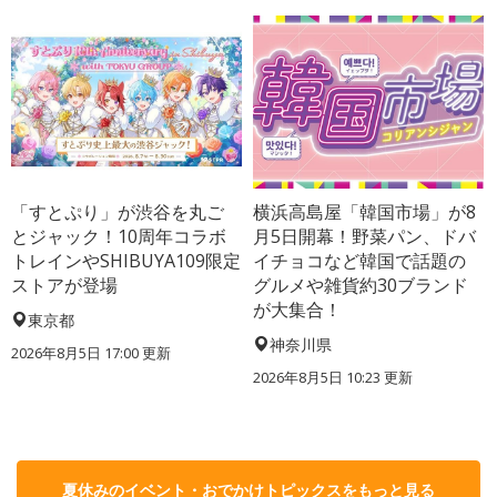
「すとぷり」が渋谷を丸ご
横浜高島屋「韓国市場」が8
とジャック！10周年コラボ
月5日開幕！野菜パン、ドバ
トレインやSHIBUYA109限定
イチョコなど韓国で話題の
ストアが登場
グルメや雑貨約30ブランド
が大集合！
東京都
神奈川県
2026年8月5日 17:00
更新
2026年8月5日 10:23
更新
夏休みのイベント・おでかけトピックスをもっと見る