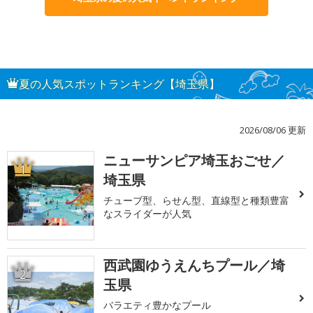
夏の人気スポットランキング【埼玉県】
2026/08/06 更新
ニューサンピア埼玉おごせ／
1
埼玉県
チューブ型、らせん型、直線型と種類豊富
なスライダーが人気
西武園ゆうえんちプール／埼
2
玉県
バラエティ豊かなプール