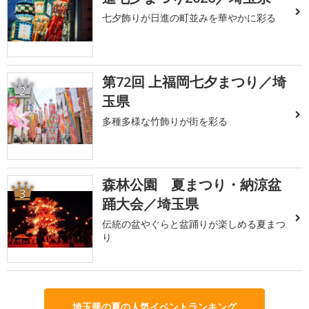
七夕飾りが日進の町並みを華やかに彩る
第72回 上福岡七夕まつり／埼
2
玉県
多種多様な竹飾りが街を彩る
森林公園 夏まつり・納涼盆
3
踊大会／埼玉県
伝統の盆やぐらと盆踊りが楽しめる夏まつ
り
埼玉県の夏の人気イベントランキング