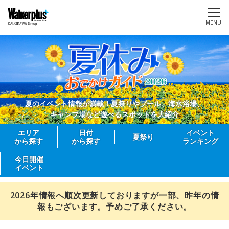
MENU
夏のイベント情報が満載！夏祭りやプール、海水浴場、
キャンプ場など遊べるスポットを大紹介
エリア
日付
イベント
夏祭り
から探す
から探す
ランキング
今日開催
イベント
2026年情報へ順次更新しておりますが一部、昨年の情
報もございます。予めご了承ください。