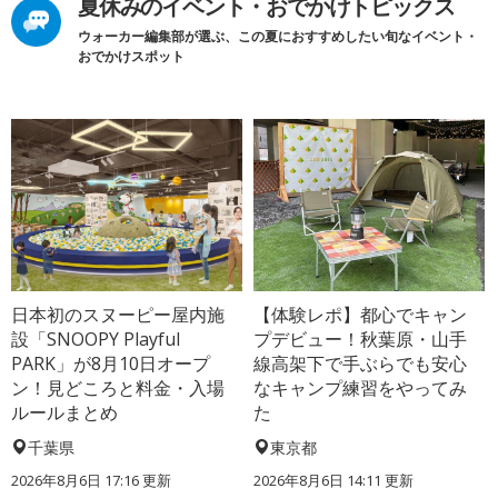
夏休みのイベント・おでかけトピックス
ウォーカー編集部が選ぶ、この夏におすすめしたい旬なイベント・
おでかけスポット
日本初のスヌーピー屋内施
【体験レポ】都心でキャン
設「SNOOPY Playful
プデビュー！秋葉原・山手
PARK」が8月10日オープ
線高架下で手ぶらでも安心
ン！見どころと料金・入場
なキャンプ練習をやってみ
ルールまとめ
た
千葉県
東京都
2026年8月6日 17:16
更新
2026年8月6日 14:11
更新