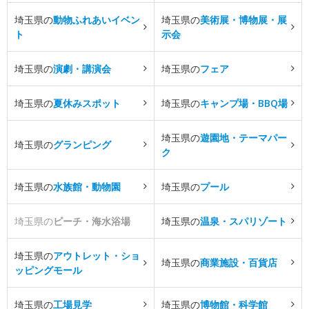
埼玉県の
動物ふれあいイベン
埼玉県の
美術展・博物展・展
ト
示会
埼玉県の
演劇・講演会
埼玉県の
フェア
埼玉県の
夏休みスポット
埼玉県の
キャンプ場・BBQ場
埼玉県の
遊園地・テーマパー
埼玉県の
グランピング
ク
埼玉県の
水族館・動物園
埼玉県の
プール
埼玉県の
ビーチ・海水浴場
埼玉県の
温泉・スパリゾート
埼玉県の
アウトレット・ショ
埼玉県の
商業施設・百貨店
ッピングモール
埼玉県の
工場見学
埼玉県の
博物館・科学館