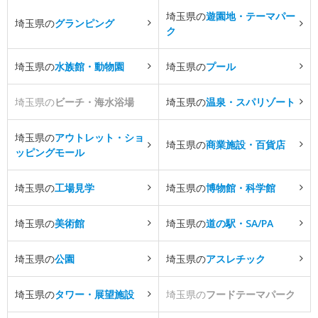
埼玉県の
遊園地・テーマパー
埼玉県の
グランピング
ク
埼玉県の
水族館・動物園
埼玉県の
プール
埼玉県の
ビーチ・海水浴場
埼玉県の
温泉・スパリゾート
埼玉県の
アウトレット・ショ
埼玉県の
商業施設・百貨店
ッピングモール
埼玉県の
工場見学
埼玉県の
博物館・科学館
埼玉県の
美術館
埼玉県の
道の駅・SA/PA
埼玉県の
公園
埼玉県の
アスレチック
埼玉県の
タワー・展望施設
埼玉県の
フードテーマパーク