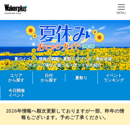
MENU
夏のイベント情報が満載！夏祭りやプール、海水浴場、
キャンプ場など遊べるスポットを大紹介
エリア
日付
イベント
夏祭り
から探す
から探す
ランキング
今日開催
イベント
2026年情報へ順次更新しておりますが一部、昨年の情
報もございます。予めご了承ください。