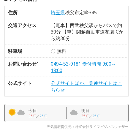
住所
埼玉県
秩父市定峰345
交通アクセス
【電車】西武秩父駅からバスで約
30分 【車】関越自動車道花園ICか
ら約30分
駐車場
〇 無料
お問い合わせ1
0494-53-9181 受付時間 9:00～
18:00
公式サイト
公式サイトほか、関連サイトはこ
ちら
今日
明日
35℃
／
25℃
35℃
／
25℃
天気情報提供元：株式会社ライフビジネスウェザー