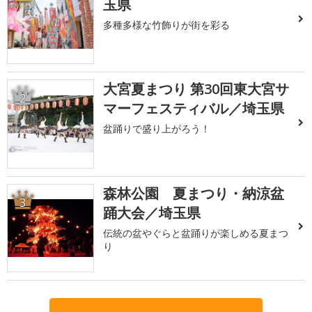
玉県
多種多様な竹飾りが街を彩る
大宮夏まつり 第30回東大宮サ
2
マーフェスティバル／埼玉県
盆踊りで盛り上がろう！
森林公園 夏まつり・納涼盆
3
踊大会／埼玉県
伝統の盆やぐらと盆踊りが楽しめる夏まつ
り