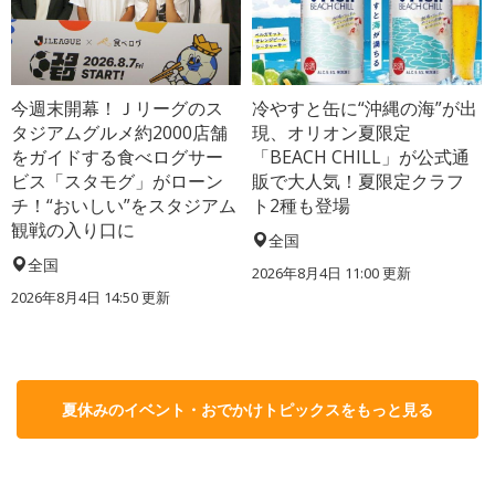
今週末開幕！Ｊリーグのス
冷やすと缶に“沖縄の海”が出
タジアムグルメ約2000店舗
現、オリオン夏限定
をガイドする食べログサー
「BEACH CHILL」が公式通
ビス「スタモグ」がローン
販で大人気！夏限定クラフ
チ！“おいしい”をスタジアム
ト2種も登場
観戦の入り口に
全国
全国
2026年8月4日 11:00
更新
2026年8月4日 14:50
更新
夏休みのイベント・おでかけトピックスをもっと見る