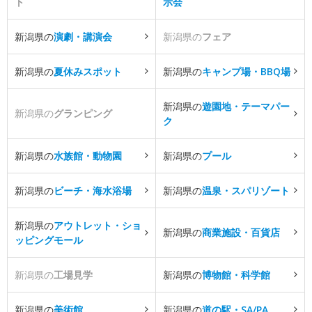
ト
示会
新潟県の
演劇・講演会
新潟県の
フェア
新潟県の
夏休みスポット
新潟県の
キャンプ場・BBQ場
新潟県の
遊園地・テーマパー
新潟県の
グランピング
ク
新潟県の
水族館・動物園
新潟県の
プール
新潟県の
ビーチ・海水浴場
新潟県の
温泉・スパリゾート
新潟県の
アウトレット・ショ
新潟県の
商業施設・百貨店
ッピングモール
新潟県の
工場見学
新潟県の
博物館・科学館
新潟県の
美術館
新潟県の
道の駅・SA/PA