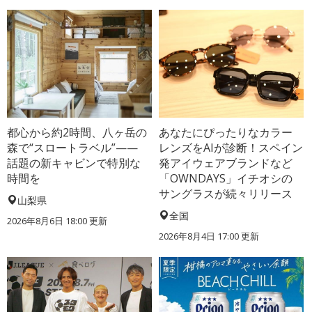
都心から約2時間、八ヶ岳の
あなたにぴったりなカラー
森で“スロートラベル”——
レンズをAIが診断！スペイン
話題の新キャビンで特別な
発アイウェアブランドなど
時間を
「OWNDAYS」イチオシの
サングラスが続々リリース
山梨県
全国
2026年8月6日 18:00
更新
2026年8月4日 17:00
更新