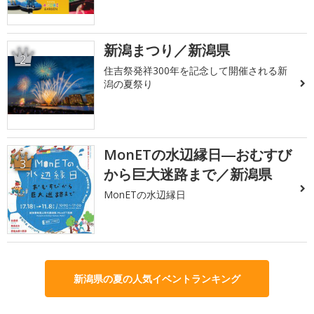
新潟まつり／新潟県
2
住吉祭発祥300年を記念して開催される新
潟の夏祭り
MonETの水辺縁日―おむすび
3
から巨大迷路まで／新潟県
MonETの水辺縁日
新潟県の夏の人気イベントランキング