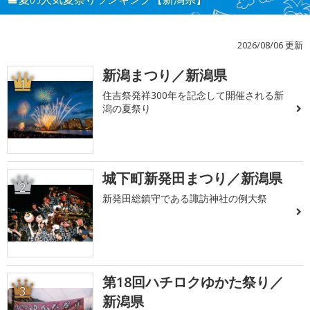
2026/08/06 更新
新潟まつり／新潟県
1
住吉祭発祥300年を記念して開催される新
潟の夏祭り
城下町新発田まつり／新潟県
2
新発田総鎮守である諏訪神社の例大祭
第18回ハチロクゆかた祭り／
3
新潟県