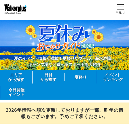
MENU
夏のイベント情報が満載！夏祭りやプール、海水浴場、
キャンプ場など遊べるスポットを大紹介
エリア
日付
イベント
夏祭り
から探す
から探す
ランキング
今日開催
イベント
2026年情報へ順次更新しておりますが一部、昨年の情
報もございます。予めご了承ください。