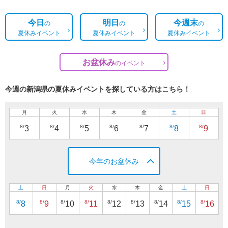
今日
明日
今週末
の
の
の
夏休みイベント
夏休みイベント
夏休みイベント
お盆休み
の
イベント
今週の新潟県の夏休みイベントを探している方はこちら！
月
火
水
木
金
土
日
8/
8/
8/
8/
8/
8/
8/
3
4
5
6
7
8
9
今年のお盆休み
土
日
月
火
水
木
金
土
日
8/
8/
8/
8/
8/
8/
8/
8/
8/
8
9
10
11
12
13
14
15
16