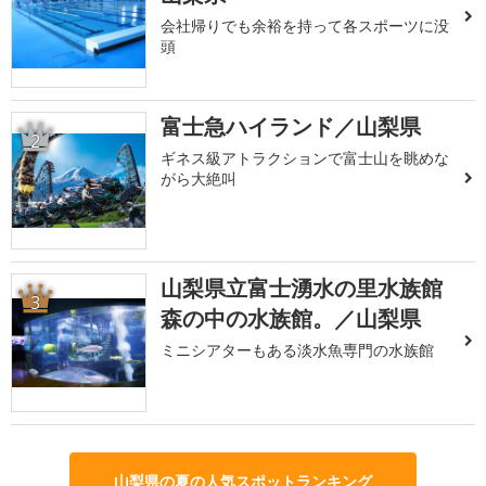
会社帰りでも余裕を持って各スポーツに没
頭
富士急ハイランド／山梨県
2
ギネス級アトラクションで富士山を眺めな
がら大絶叫
山梨県立富士湧水の里水族館
3
森の中の水族館。／山梨県
ミニシアターもある淡水魚専門の水族館
山梨県の夏の人気スポットランキング