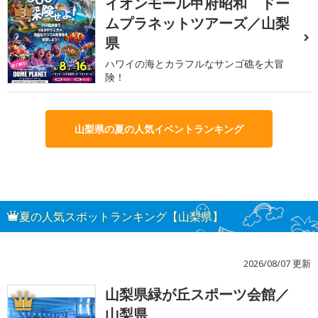
イオンモール甲府昭和 ドー
3
ムプラネットツアーズ／山梨
県
ハワイの海とカラフルなサンゴ礁を大冒
険！
山梨県の夏の人気イベントランキング
夏の人気スポットランキング【山梨県】
2026/08/07 更新
山梨県緑が丘スポーツ会館／
1
山梨県