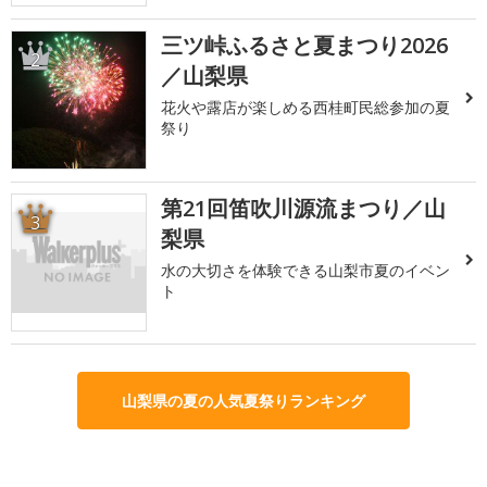
三ツ峠ふるさと夏まつり2026
2
／山梨県
花火や露店が楽しめる西桂町民総参加の夏
祭り
第21回笛吹川源流まつり／山
3
梨県
水の大切さを体験できる山梨市夏のイベン
ト
山梨県の夏の人気夏祭りランキング