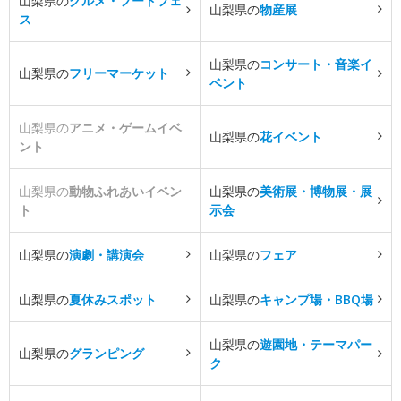
山梨県の
グルメ・フードフェ
山梨県の
物産展
ス
山梨県の
コンサート・音楽イ
山梨県の
フリーマーケット
ベント
山梨県の
アニメ・ゲームイベ
山梨県の
花イベント
ント
山梨県の
動物ふれあいイベン
山梨県の
美術展・博物展・展
ト
示会
山梨県の
演劇・講演会
山梨県の
フェア
山梨県の
夏休みスポット
山梨県の
キャンプ場・BBQ場
山梨県の
遊園地・テーマパー
山梨県の
グランピング
ク