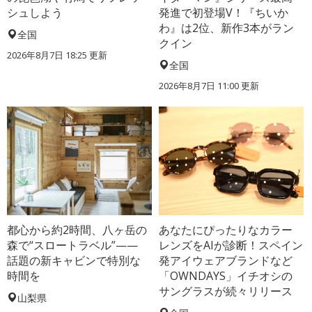
シュしよう
発進で初登場V！『ちいか
わ』は2位、新作3本がラン
全国
クイン
2026年8月7日 18:25
更新
全国
2026年8月7日 11:00
更新
都心から約2時間、八ヶ岳の
あなたにぴったりなカラー
森で“スロートラベル”——
レンズをAIが診断！スペイン
話題の新キャビンで特別な
発アイウェアブランドなど
時間を
「OWNDAYS」イチオシの
サングラスが続々リリース
山梨県