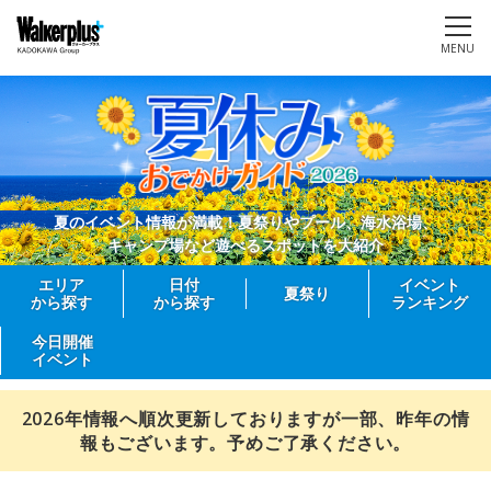
MENU
夏のイベント情報が満載！夏祭りやプール、海水浴場、
キャンプ場など遊べるスポットを大紹介
エリア
日付
イベント
夏祭り
から探す
から探す
ランキング
今日開催
イベント
2026年情報へ順次更新しておりますが一部、昨年の情
報もございます。予めご了承ください。