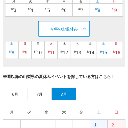
月
火
水
木
金
土
日
8/
8/
8/
8/
8/
8/
8/
3
4
5
6
7
8
9
今年のお盆休み
土
日
月
火
水
木
金
土
日
8/
8/
8/
8/
8/
8/
8/
8/
8/
8
9
10
11
12
13
14
15
16
来週以降の山梨県の夏休みイベントを探している方はこちら！
6月
7月
8月
月
火
水
木
金
土
日
1
2