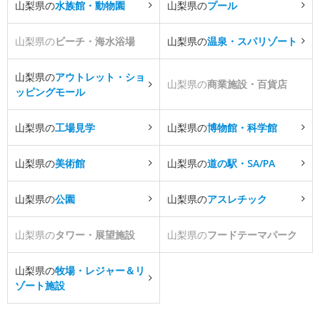
山梨県の
水族館・動物園
山梨県の
プール
山梨県の
ビーチ・海水浴場
山梨県の
温泉・スパリゾート
山梨県の
アウトレット・ショ
山梨県の
商業施設・百貨店
ッピングモール
山梨県の
工場見学
山梨県の
博物館・科学館
山梨県の
美術館
山梨県の
道の駅・SA/PA
山梨県の
公園
山梨県の
アスレチック
山梨県の
タワー・展望施設
山梨県の
フードテーマパーク
山梨県の
牧場・レジャー＆リ
ゾート施設