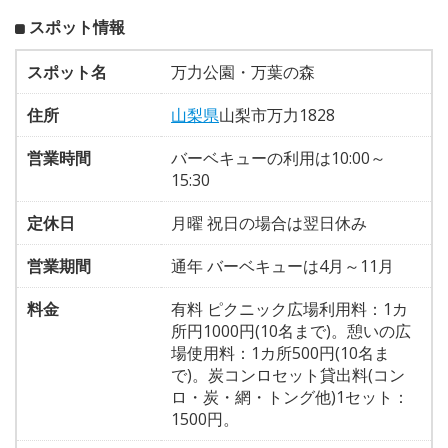
スポット情報
スポット名
万力公園・万葉の森
住所
山梨県
山梨市万力1828
営業時間
バーベキューの利用は10:00～
15:30
定休日
月曜 祝日の場合は翌日休み
営業期間
通年 バーベキューは4月～11月
料金
有料 ピクニック広場利用料：1カ
所円1000円(10名まで)。憩いの広
場使用料：1カ所500円(10名ま
で)。炭コンロセット貸出料(コン
ロ・炭・網・トング他)1セット：
1500円。