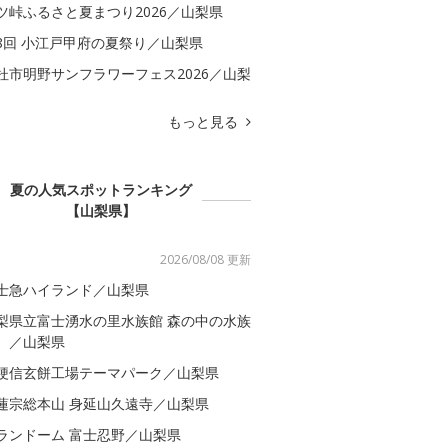
ツ峠ふるさと夏まつり2026／山梨県
8回 小江戸甲府の夏祭り／山梨県
杜市明野サンフラワーフェス2026／山梨
もっと見る
夏の人気スポットランキング
【山梨県】
2026/08/08 更新
士急ハイランド／山梨県
梨県立富士湧水の里水族館 森の中の水族
。／山梨県
梗信玄餅工場テーマパーク／山梨県
蓮宗総本山 身延山久遠寺／山梨県
ランドーム 富士忍野／山梨県