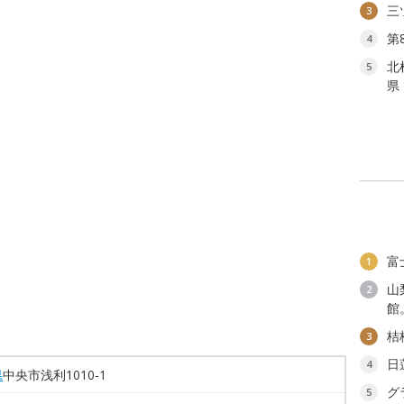
三
3
第
4
北
5
県
富
1
山
2
館
桔
3
日
4
県
中央市浅利1010-1
グ
5