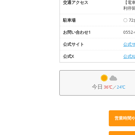
交通アクセス
【電車
利停留
駐車場
〇 7
お問い合わせ1
0552-
公式サイト
公式
公式X
公式
今日
36℃
／
24℃
営業時間