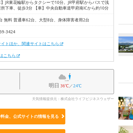
】JR東花輪駅からタクシーで10分。JR甲府駅からバスで浅
所下車、徒歩3分 【車】中央自動車道甲府南ICから約10分
2台 無料 普通車62台、大型8台、身体障害者用2台
69-3424
サイトほか、関連サイトはこちら
Xはこちら
明日
36℃
／
24℃
天気情報提供元：株式会社ライフビジネスウェザー
や料金、公式サイトの
情報を見る