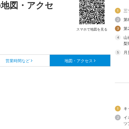
の地図・アクセ
三
1
第
2
第
3
スマホで地図を見る
山
4
梨
月
5
営業時間など
地図・アクセス
キ
1
イ
2
ツ