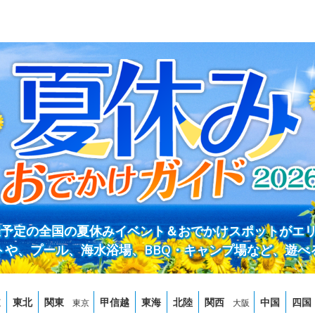
開催予定の全国の夏休みイベント＆おでかけスポットがエ
トや、プール、海水浴場、BBQ・キャンプ場など、遊べ
道
東北
関東
甲信越
東海
北陸
関西
中国
四国
東京
大阪