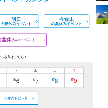
明日
今週末
の
夏休みイベント
の
夏休みイベント
お盆休み
の
イベント
ている方はこちら！
木
金
土
日
8/
8/
8/
8/
6
7
8
9
今年のお盆休み