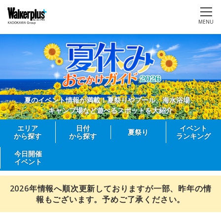
MENU
夏のイベント情報が満載！夏祭りやプール、海水浴場、
キャンプ場など遊べるスポットを大紹介
エリア
日付
イベント
夏祭り
から探す
から探す
ランキング
今日開催
イベント
2026年情報へ順次更新しておりますが一部、昨年の情
報もございます。予めご了承ください。