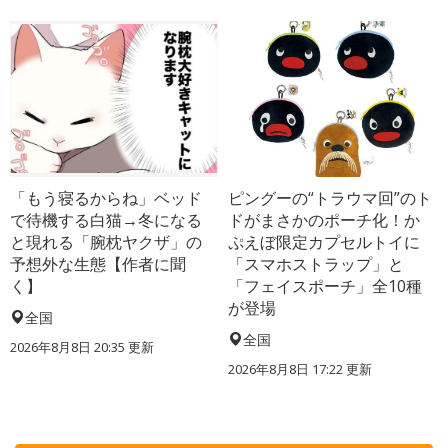
「もう寝るからね」ベッド
ピングーの“トラウマ回”のト
で待機する白猫→冬になる
ドがまさかのポーチ化！か
と現れる「腕枕ヤクザ」の
ぷえぼ限定カプセルトイに
予想外な生態【作者に聞
「スマホストラップ」と
く】
「フェイスポーチ」全10種
が登場
全国
全国
2026年8月8日 20:35
更新
2026年8月8日 17:22
更新