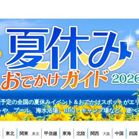
開催予定の全国の夏休みイベント＆おでかけスポットがエ
トや、プール、海水浴場、BBQ・キャンプ場など、遊べ
道
東北
関東
甲信越
東海
北陸
関西
中国
四国
東京
大阪