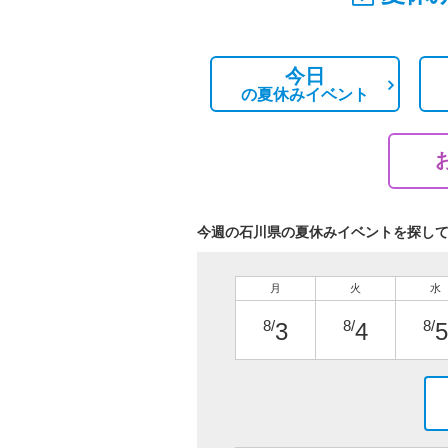
今日
の
夏休みイベント
今週の石川県の夏休みイベントを探し
月
火
水
8/
8/
8/
3
4
5