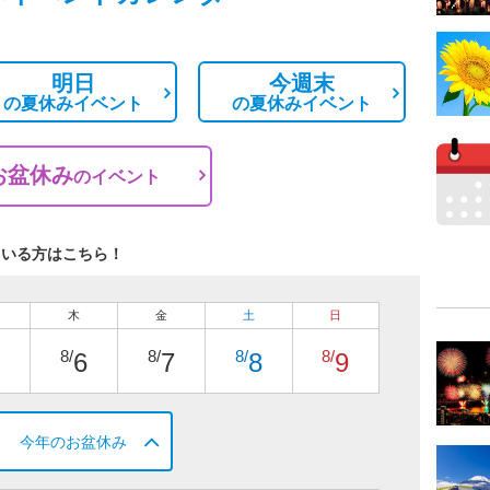
明日
今週末
の
夏休みイベント
の
夏休みイベント
お盆休み
の
イベント
ている方はこちら！
木
金
土
日
8/
8/
8/
8/
6
7
8
9
今年のお盆休み