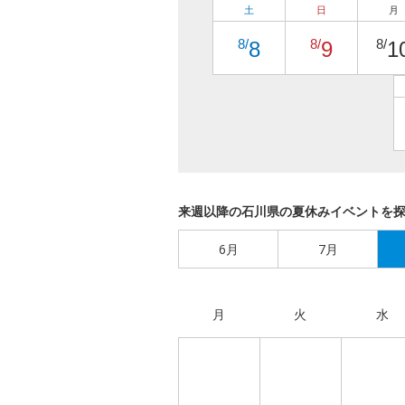
土
日
月
8/
8/
8/
8
9
1
来週以降の石川県の夏休みイベントを
6月
7月
月
火
水