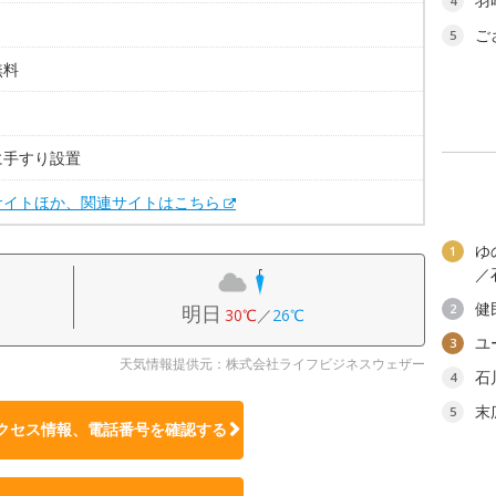
羽
4
ご
5
無料
。
に手すり設置
サイトほか、関連サイトはこちら
ゆ
1
／
健
明日
2
30℃
／
26℃
ユ
3
天気情報提供元：株式会社ライフビジネスウェザー
石
4
末
5
クセス情報、電話番号を確認する