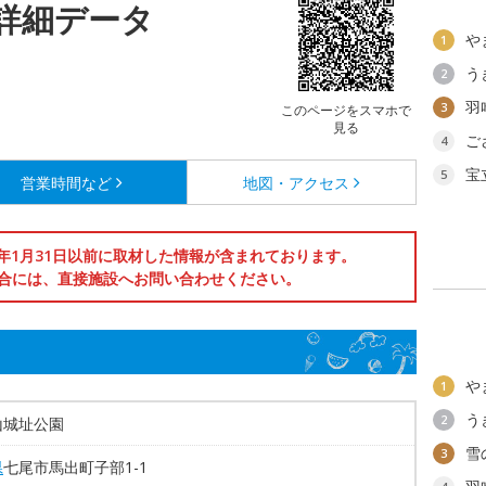
詳細データ
や
1
う
2
羽
3
このページをスマホで
見る
ご
4
宝
5
営業時間など
地図・アクセス
6年1月31日以前に取材した情報が含まれております。
合には、直接施設へお問い合わせください。
や
1
う
2
山城址公園
雪
3
県
七尾市馬出町子部1-1