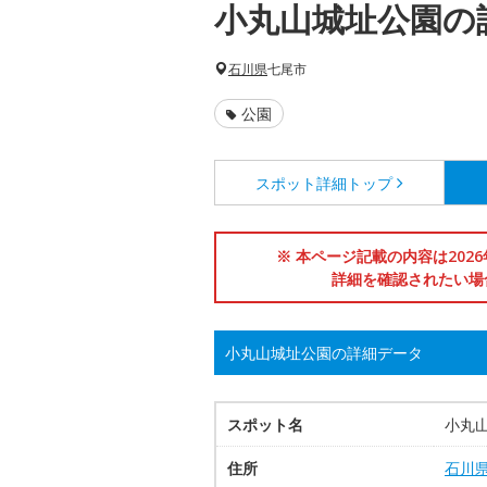
小丸山城址公園の
石川県
七尾市
公園
スポット詳細
トップ
※ 本ページ記載の内容は202
詳細を確認されたい場
小丸山城址公園の詳細データ
スポット名
小丸
住所
石川