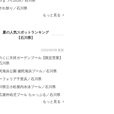
咋まつり2026／石川県
ざれ祭り／石川県
もっと見る
夏の人気スポットランキング
【石川県】
2026/08/08 更新
のくに天祥ガーデンプール【限定営業】
石川県
民海浜公園 健民海浜プール／石川県
ーフォリア千里浜／石川県
川県立小松屋内水泳プール／石川県
広屋外幼児プール ちゃっぷる／石川県
もっと見る