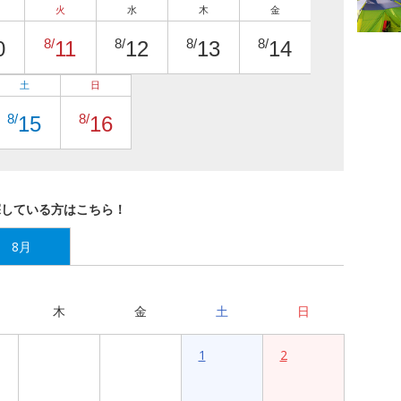
火
水
木
金
8/
8/
8/
8/
0
11
12
13
14
土
日
8/
8/
15
16
探している方はこちら！
8月
木
金
土
日
1
2