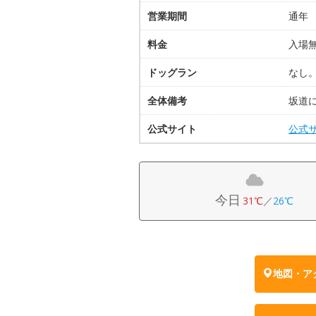
営業期間
通年
料金
入場
ドッグラン
なし
全体備考
坂道
公式サイト
公式
今日
31℃
／
26℃
地図・ア