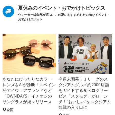
夏休みのイベント・おでかけトピックス
ウォーカー編集部が選ぶ、この夏におすすめしたい旬なイベント・
おでかけスポット
あなたにぴったりなカラー
今週末開幕！Ｊリーグのス
レンズをAIが診断！スペイン
タジアムグルメ約2000店舗
発アイウェアブランドなど
をガイドする食べログサー
「OWNDAYS」イチオシの
ビス「スタモグ」がローン
サングラスが続々リリース
チ！“おいしい”をスタジアム
観戦の入り口に
全国