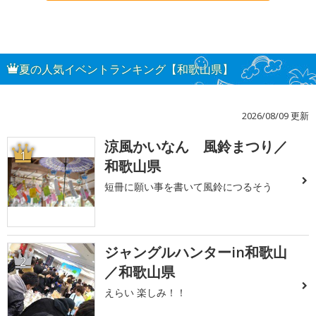
夏の人気イベントランキング【和歌山県】
2026/08/09 更新
涼風かいなん 風鈴まつり／
1
和歌山県
短冊に願い事を書いて風鈴につるそう
ジャングルハンターin和歌山
2
／和歌山県
えらい 楽しみ！！