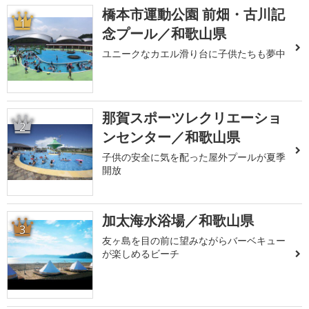
橋本市運動公園 前畑・古川記
1
念プール／和歌山県
ユニークなカエル滑り台に子供たちも夢中
那賀スポーツレクリエーショ
2
ンセンター／和歌山県
子供の安全に気を配った屋外プールが夏季
開放
加太海水浴場／和歌山県
3
友ヶ島を目の前に望みながらバーベキュー
が楽しめるビーチ