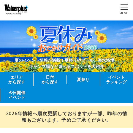
MENU
夏のイベント情報が満載！夏祭りやプール、海水浴場、
キャンプ場など遊べるスポットを大紹介
エリア
日付
イベント
夏祭り
から探す
から探す
ランキング
今日開催
イベント
2026年情報へ順次更新しておりますが一部、昨年の情
報もございます。予めご了承ください。