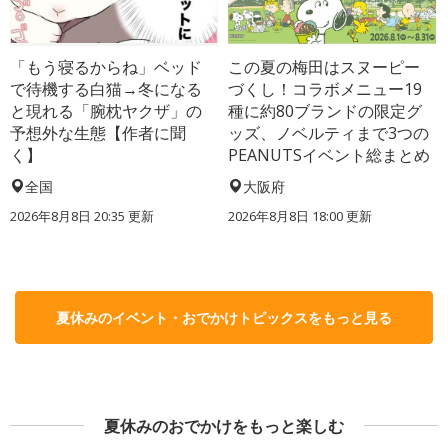
「もう寝るからね」ベッド
この夏の梅田はスヌーピー
で待機する白猫→冬になる
づくし！コラボメニュー19
と現れる「腕枕ヤクザ」の
種に約80ブランドの限定グ
予想外な生態【作者に聞
ッズ、ノベルティまで3つの
く】
PEANUTSイベント総まとめ
全国
大阪府
2026年8月8日 20:35
更新
2026年8月8日 18:00
更新
夏休みのイベント・おでかけトピックスをもっと見る
夏休みのおでかけをもっと楽しむ