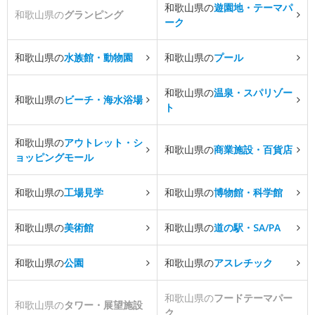
和歌山県の
遊園地・テーマパ
和歌山県の
グランピング
ーク
和歌山県の
水族館・動物園
和歌山県の
プール
和歌山県の
温泉・スパリゾー
和歌山県の
ビーチ・海水浴場
ト
和歌山県の
アウトレット・シ
和歌山県の
商業施設・百貨店
ョッピングモール
和歌山県の
工場見学
和歌山県の
博物館・科学館
和歌山県の
美術館
和歌山県の
道の駅・SA/PA
和歌山県の
公園
和歌山県の
アスレチック
和歌山県の
フードテーマパー
和歌山県の
タワー・展望施設
ク