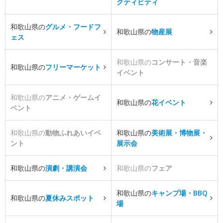
クティビティ
和歌山県の
グルメ・フードフ
和歌山県の
物産展
ェス
和歌山県の
コンサート・音楽
和歌山県の
フリーマーケット
イベント
和歌山県の
アニメ・ゲームイ
和歌山県の
花イベント
ベント
和歌山県の
動物ふれあいイベ
和歌山県の
美術展・博物展・
ント
展示会
和歌山県の
演劇・講演会
和歌山県の
フェア
和歌山県の
キャンプ場・BBQ
和歌山県の
夏休みスポット
場