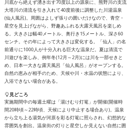
川底から絶えず湧き出す70度以上の源泉に、熊野川の支流
大塔川の清流を引き入れて40度前後に調整した川湯温泉
(仙人風呂)。周囲はよしず張りの囲いだけなので、青空・
星空を見上げながら、野趣あふれる大露天風呂を楽しめ
る。大きさは幅40メートル、奥行き15メートル、深さ60
センチ。その年によって大きさは変化する。「仙人」の名
前通りに1000人が十分入れる巨大な温泉だ。夏は清流で
川遊びを楽しみ、例年冬(12月～2月)には川を一部せきと
め、日本一大きな露天風呂「仙人風呂」がオープンする。
自然の恵みが相手のため、天候や川・水温の状態により、
入浴できない場合がある。
見どころ
実施期間中の毎週土曜は「湯けむり灯篭」が開催(開催時
間20時頃～22時頃、天候により中止する場合あり)。温泉
から立ち上る湯気が河原を彩る灯篭に照らされ、幻想的な
雰囲気を創出。温泉街の灯りと星空しか見えない自然に囲