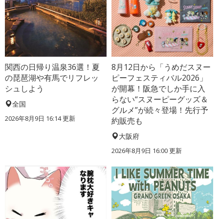
関西の日帰り温泉36選！夏
8月12日から「うめだスヌー
の琵琶湖や有馬でリフレッ
ピーフェスティバル2026」
シュしよう
が開幕！阪急でしか手に入
らない“スヌーピーグッズ＆
全国
グルメ”が続々登場！先行予
2026年8月9日 16:14
更新
約販売も
大阪府
2026年8月9日 16:00
更新