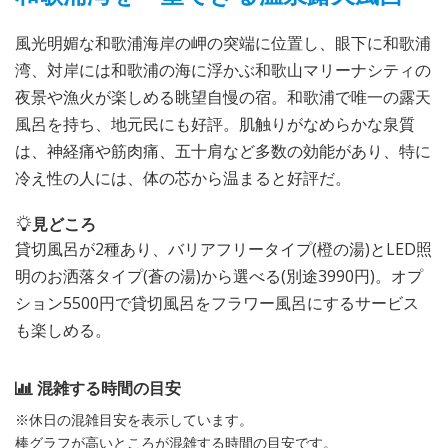
風光明媚な和歌浦海岸の岬の突端に位置し、眼下に和歌浦
湾、対岸には和歌浦の海に浮かぶ和歌山マリーナシティの
夜景や漁火が楽しめる眺望自慢の宿。和歌浦で唯一の露天
風呂を持ち、地元民にも好評。肌触りがなめらかな泉質
は、神経痛や筋肉痛、五十肩など多数の効能があり、特に
冷え性の人には、体の芯から温まると好評だ。
見どころ
貸切風呂が2種あり、バリアフリータイプ(橙の湯)とLED照
明のお洒落タイプ(蒼の湯)から選べる(別途3990円)。オプ
ション5500円で貸切風呂をフラワー風呂にするサービス
も楽しめる。
混雑する時間の目安
※休日の混雑目安を表示しています。
棒グラフが高いところが混雑する時間の目安です。