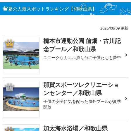
夏の人気スポットランキング【和歌山県】
2026/08/09 更新
橋本市運動公園 前畑・古川記
1
念プール／和歌山県
ユニークなカエル滑り台に子供たちも夢中
那賀スポーツレクリエーショ
2
ンセンター／和歌山県
子供の安全に気を配った屋外プールが夏季
開放
加太海水浴場／和歌山県