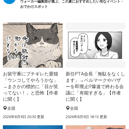
ウォーカー編集部が選ぶ、この夏におすすめしたい旬なイベント・
おでかけスポット
お留守番にブチギレた愛猫
新任PTA会長「無駄をなくし
「ウンコしてやろうかな」
ます」→ベルマークやバザ
→まさかの標的に「目が笑
ーを即廃止!?爆速で終わる会
ってない！」と恐怖【作者
議に「有能すぎる」【作者
に聞く】
に聞く】
全国
全国
2026年8月9日 20:30
更新
2026年8月9日 18:13
更新