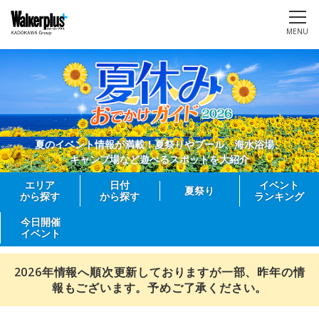
MENU
夏のイベント情報が満載！夏祭りやプール、海水浴場、
キャンプ場など遊べるスポットを大紹介
エリア
日付
イベント
夏祭り
から探す
から探す
ランキング
今日開催
イベント
2026年情報へ順次更新しておりますが一部、昨年の情
報もございます。予めご了承ください。