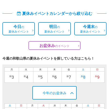
夏休みイベントカレンダーから絞り込む
今日
明日
今週末
の
の
の
夏休みイベント
夏休みイベント
夏休みイベント
お盆休み
の
イベント
今週の和歌山県の夏休みイベントを探している方はこちら！
月
火
水
木
金
土
日
8/
8/
8/
8/
8/
8/
8/
3
4
5
6
7
8
9
今年のお盆休み
土
日
月
火
水
木
金
土
日