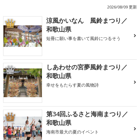
2026/08/09 更新
涼風かいなん 風鈴まつり／
1
和歌山県
短冊に願い事を書いて風鈴につるそう
しあわせの宮夢風鈴まつり／
2
和歌山県
幸せをもたらす夏の風物詩
第34回ふるさと海南まつり／
3
和歌山県
海南市最大の夏のイベント