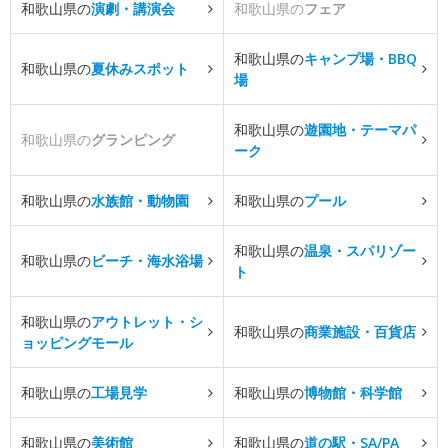
和歌山県の
演劇・講演会
和歌山県の
フェア
和歌山県の
キャンプ場・BBQ
和歌山県の
夏休みスポット
場
和歌山県の
遊園地・テーマパ
和歌山県の
グランピング
ーク
和歌山県の
水族館・動物園
和歌山県の
プール
和歌山県の
温泉・スパリゾー
和歌山県の
ビーチ・海水浴場
ト
和歌山県の
アウトレット・シ
和歌山県の
商業施設・百貨店
ョッピングモール
和歌山県の
工場見学
和歌山県の
博物館・科学館
和歌山県の
美術館
和歌山県の
道の駅・SA/PA