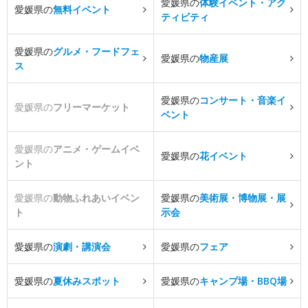
愛媛県の
体験イベント・アク
愛媛県の
無料イベント
ティビティ
愛媛県の
グルメ・フードフェ
愛媛県の
物産展
ス
愛媛県の
コンサート・音楽イ
愛媛県の
フリーマーケット
ベント
愛媛県の
アニメ・ゲームイベ
愛媛県の
花イベント
ント
愛媛県の
動物ふれあいイベン
愛媛県の
美術展・博物展・展
ト
示会
愛媛県の
演劇・講演会
愛媛県の
フェア
愛媛県の
夏休みスポット
愛媛県の
キャンプ場・BBQ場