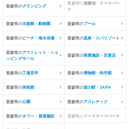
愛媛県の
遊園地・テーマパー
愛媛県の
グランピング
ク
愛媛県の
水族館・動物園
愛媛県の
プール
愛媛県の
ビーチ・海水浴場
愛媛県の
温泉・スパリゾート
愛媛県の
アウトレット・ショ
愛媛県の
商業施設・百貨店
ッピングモール
愛媛県の
工場見学
愛媛県の
博物館・科学館
愛媛県の
美術館
愛媛県の
道の駅・SA/PA
愛媛県の
公園
愛媛県の
アスレチック
愛媛県の
タワー・展望施設
愛媛県の
フードテーマパーク