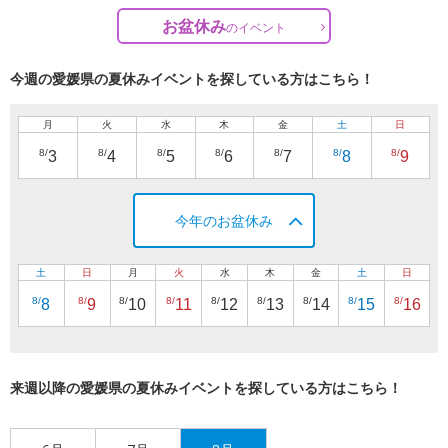
お盆休み
の
イベント
今週の愛媛県の夏休みイベントを探している方はこちら！
月
火
水
木
金
土
日
8/
8/
8/
8/
8/
8/
8/
3
4
5
6
7
8
9
今年のお盆休み
土
日
月
火
水
木
金
土
日
8/
8/
8/
8/
8/
8/
8/
8/
8/
8
9
10
11
12
13
14
15
16
来週以降の愛媛県の夏休みイベントを探している方はこちら！