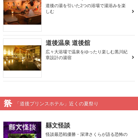
道後の湯を引いた2つの浴場で湯浴みを楽
しむ
道後温泉 道後舘
広々大浴場で温泉をゆったり楽しむ黒川紀
章設計の湯宿
「道後プリンスホテル」近くの夏祭り
縣文怪談
怪談最恐戦優勝・深津さくらが語る恐怖の