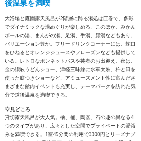
後温泉を満喫
大浴場と庭園露天風呂が2階層に跨る湯処は圧巻で、多彩
でダイナミックな湯めぐりが楽しめる。このほか、みかん
ボールの湯、まんがの湯、足湯、手湯、顔湯などもあり、
バリエーション豊か。フリードリンクコーナーには、蛇口
をひねるとオレンジジュースやフローズンなども提供して
いる。レトロなボンネットバスや芸者のお出迎え、夜は、
金の讃岐うどんショー、津軽三味線に水軍太鼓、杵と臼を
使った餅つきショーなど、アミューズメント性に富んださ
まざまな館内イベントも充実し、テーマパークを訪れた気
分で道後温泉を満喫できる。
見どころ
貸切露天風呂が大人気。檜、桶、陶器、石の趣の異なる4
つのタイプがあり、広々とした空間でプライベートの湯浴
みを満喫できる。1室45分間の利用で3300円とリーズナブ