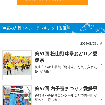
夏の人気イベントランキング【愛媛県】
2026/08/08 更新
第61回 松山野球拳おどり／愛
1
媛県
松山市の郷土芸能「野球拳」を取り入れた
祭りが開催
第67回 内子笹まつり／愛媛県
2
笹飾りや笹踊りコンクールなどで内子町が
華やかに彩られる