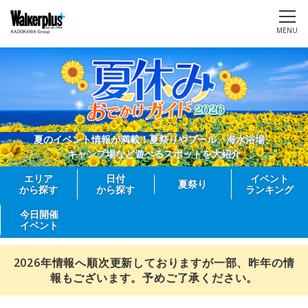
MENU
夏のイベント情報が満載！夏祭りやプール、海水浴場、
キャンプ場など遊べるスポットを大紹介
エリア
日付
イベント
夏祭り
から探す
から探す
ランキング
今日開催
イベント
2026年情報へ順次更新しておりますが一部、昨年の情
報もございます。予めご了承ください。