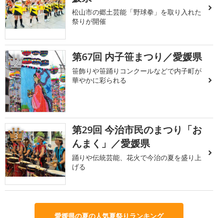
松山市の郷土芸能「野球拳」を取り入れた
祭りが開催
第67回 内子笹まつり／愛媛県
2
笹飾りや笹踊りコンクールなどで内子町が
華やかに彩られる
第29回 今治市民のまつり「お
3
んまく」／愛媛県
踊りや伝統芸能、花火で今治の夏を盛り上
げる
愛媛県の夏の人気夏祭りランキング