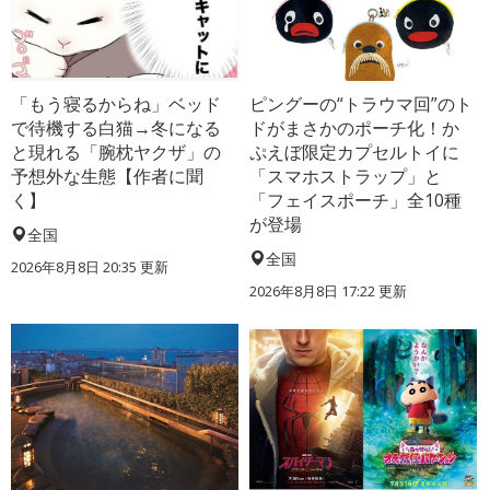
「もう寝るからね」ベッド
ピングーの“トラウマ回”のト
で待機する白猫→冬になる
ドがまさかのポーチ化！か
と現れる「腕枕ヤクザ」の
ぷえぼ限定カプセルトイに
予想外な生態【作者に聞
「スマホストラップ」と
く】
「フェイスポーチ」全10種
が登場
全国
全国
2026年8月8日 20:35
更新
2026年8月8日 17:22
更新