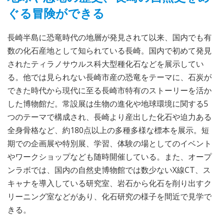
ぐる冒険ができる
長崎半島に恐竜時代の地層が発見されて以来、国内でも有
数の化石産地として知られている長崎。国内で初めて発見
されたティラノサウルス科大型種化石などを展示してい
る。他では見られない長崎市産の恐竜をテーマに、石炭が
できた時代から現代に至る長崎市特有のストーリーを活か
した博物館だ。常設展は生物の進化や地球環境に関する5
つのテーマで構成され、長崎より産出した化石や迫力ある
全身骨格など、約180点以上の多種多様な標本を展示。短
期での企画展や特別展、学習、体験の場としてのイベント
やワークショップなども随時開催している。また、オープ
ンラボでは、国内の自然史博物館では数少ないX線CT、ス
キャナを導入している研究室、岩石から化石を削り出すク
リーニング室などがあり、化石研究の様子を間近で見学で
きる。