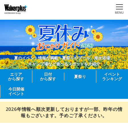
MENU
夏のイベント情報が満載！夏祭りやプール、海水浴場、
キャンプ場など遊べるスポットを大紹介
エリア
日付
イベント
夏祭り
から探す
から探す
ランキング
今日開催
イベント
2026年情報へ順次更新しておりますが一部、昨年の情
報もございます。予めご了承ください。