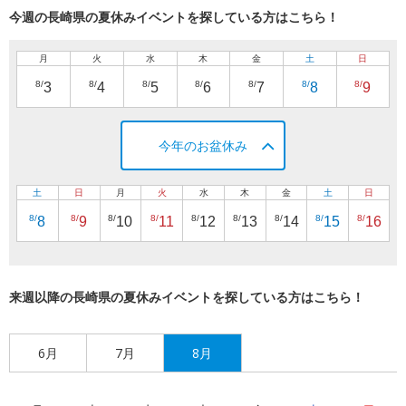
今週の長崎県の夏休みイベントを探している方はこちら！
月
火
水
木
金
土
日
8/
8/
8/
8/
8/
8/
8/
3
4
5
6
7
8
9
今年のお盆休み
土
日
月
火
水
木
金
土
日
8/
8/
8/
8/
8/
8/
8/
8/
8/
8
9
10
11
12
13
14
15
16
来週以降の長崎県の夏休みイベントを探している方はこちら！
6月
7月
8月