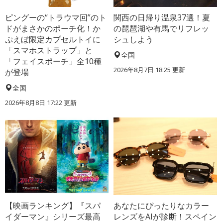
ピングーの“トラウマ回”のト
関西の日帰り温泉37選！夏
ドがまさかのポーチ化！か
の琵琶湖や有馬でリフレッ
ぷえぼ限定カプセルトイに
シュしよう
「スマホストラップ」と
全国
「フェイスポーチ」全10種
2026年8月7日 18:25
更新
が登場
全国
2026年8月8日 17:22
更新
【映画ランキング】『スパ
あなたにぴったりなカラー
イダーマン』シリーズ最高
レンズをAIが診断！スペイン