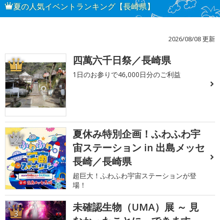
夏の人気イベントランキング【長崎県】
2026/08/08 更新
四萬六千日祭／長崎県
1
1日のお参りで46,000日分のご利益
夏休み特別企画！ふわふわ宇
2
宙ステーション in 出島メッセ
長崎／長崎県
超巨大！ふわふわ宇宙ステーションが登
場！
未確認生物（UMA）展 ～ 見
3