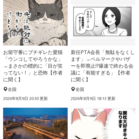
お留守番にブチギレた愛猫
新任PTA会長「無駄をなくし
「ウンコしてやろうかな」
ます」→ベルマークやバザ
→まさかの標的に「目が笑
ーを即廃止!?爆速で終わる会
ってない！」と恐怖【作者
議に「有能すぎる」【作者
に聞く】
に聞く】
全国
全国
2026年8月9日 20:30
更新
2026年8月9日 18:13
更新