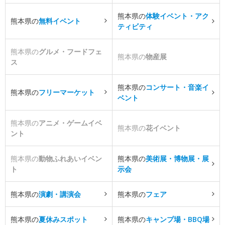
熊本県の
体験イベント・アク
熊本県の
無料イベント
ティビティ
熊本県の
グルメ・フードフェ
熊本県の
物産展
ス
熊本県の
コンサート・音楽イ
熊本県の
フリーマーケット
ベント
熊本県の
アニメ・ゲームイベ
熊本県の
花イベント
ント
熊本県の
動物ふれあいイベン
熊本県の
美術展・博物展・展
ト
示会
熊本県の
演劇・講演会
熊本県の
フェア
熊本県の
夏休みスポット
熊本県の
キャンプ場・BBQ場