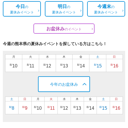
今日
明日
今週末
の
の
の
夏休みイベント
夏休みイベント
夏休みイベント
お盆休み
の
イベント
今週の熊本県の夏休みイベントを探している方はこちら！
月
火
水
木
金
土
日
8/
8/
8/
8/
8/
8/
8/
10
11
12
13
14
15
16
今年のお盆休み
土
日
月
火
水
木
金
土
日
8/
8/
8/
8/
8/
8/
8/
8/
8/
8
9
10
11
12
13
14
15
16