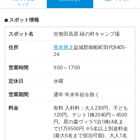
トップ
スポット情報
スポット名
吉無田高原 緑の村キャンプ場
住所
熊本県
上益城郡御船町田代8405-
24
営業時間
9:00～17:00
定休日
水曜
営業期間
通年 年末年始を除く
料金
有料 入村料：大人230円、子ども
120円。テント1棟2040円～4500
円。星の森ヴィラ1泊1棟(4名ま
で)1万6500円 ※5名以上別途料金
(最大6名まで宿泊可能)、大人1名