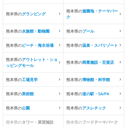
熊本県の
遊園地・テーマパー
熊本県の
グランピング
ク
熊本県の
水族館・動物園
熊本県の
プール
熊本県の
ビーチ・海水浴場
熊本県の
温泉・スパリゾート
熊本県の
アウトレット・ショ
熊本県の
商業施設・百貨店
ッピングモール
熊本県の
工場見学
熊本県の
博物館・科学館
熊本県の
美術館
熊本県の
道の駅・SA/PA
熊本県の
公園
熊本県の
アスレチック
熊本県の
タワー・展望施設
熊本県の
フードテーマパーク