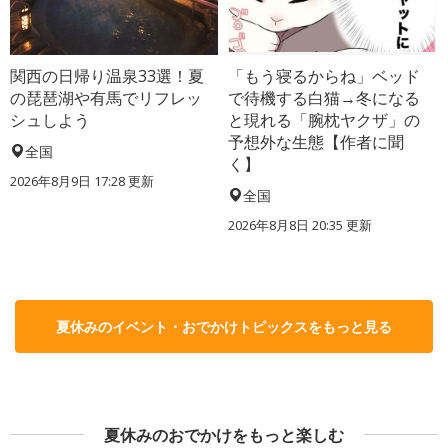
関西の日帰り温泉33選！夏
「もう寝るからね」ベッド
の琵琶湖や有馬でリフレッ
で待機する白猫→冬になる
シュしよう
と現れる「腕枕ヤクザ」の
予想外な生態【作者に聞
全国
く】
2026年8月9日 17:28
更新
全国
2026年8月8日 20:35
更新
夏休みのイベント・おでかけトピックスをもっと見る
夏休みのおでかけをもっと楽しむ