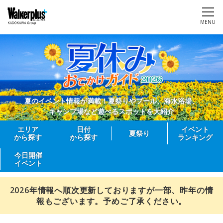
MENU
夏のイベント情報が満載！夏祭りやプール、海水浴場、
キャンプ場など遊べるスポットを大紹介
エリア
日付
イベント
夏祭り
から探す
から探す
ランキング
今日開催
イベント
2026年情報へ順次更新しておりますが一部、昨年の情
報もございます。予めご了承ください。