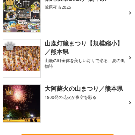
1
荒尾夜市2026
山鹿灯籠まつり【規模縮小】
2
／熊本県
山鹿の町全体を美しい灯りで彩る、夏の風
物詩
大阿蘇火の山まつり／熊本県
3
1800発の花火が夜空を彩る