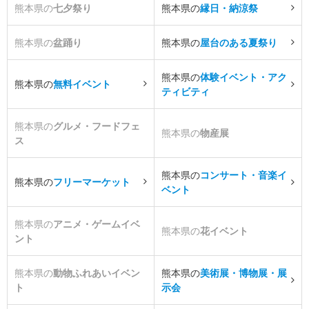
熊本県の
七夕祭り
熊本県の
縁日・納涼祭
熊本県の
盆踊り
熊本県の
屋台のある夏祭り
熊本県の
体験イベント・アク
熊本県の
無料イベント
ティビティ
熊本県の
グルメ・フードフェ
熊本県の
物産展
ス
熊本県の
コンサート・音楽イ
熊本県の
フリーマーケット
ベント
熊本県の
アニメ・ゲームイベ
熊本県の
花イベント
ント
熊本県の
動物ふれあいイベン
熊本県の
美術展・博物展・展
ト
示会