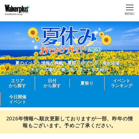
MENU
夏のイベント情報が満載！夏祭りやプール、海水浴場、
キャンプ場など遊べるスポットを大紹介
エリア
日付
イベント
夏祭り
から探す
から探す
ランキング
今日開催
イベント
2026年情報へ順次更新しておりますが一部、昨年の情
報もございます。予めご了承ください。