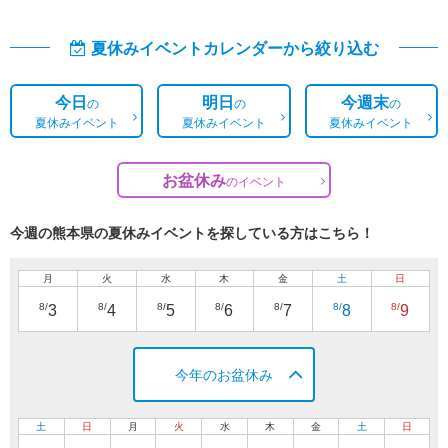
夏休みイベントカレンダーから絞り込む
今日
明日
今週末
の
の
の
夏休みイベント
夏休みイベント
夏休みイベント
お盆休み
の
イベント
今週の熊本県の夏休みイベントを探している方はこちら！
月
火
水
木
金
土
日
8/
8/
8/
8/
8/
8/
8/
3
4
5
6
7
8
9
今年のお盆休み
土
日
月
火
水
木
金
土
日