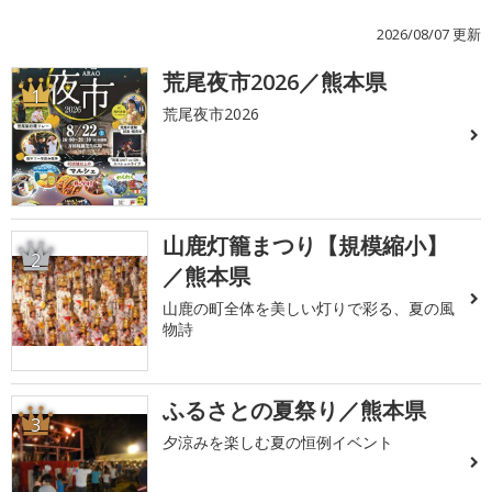
2026/08/07 更新
荒尾夜市2026／熊本県
1
荒尾夜市2026
山鹿灯籠まつり【規模縮小】
2
／熊本県
山鹿の町全体を美しい灯りで彩る、夏の風
物詩
ふるさとの夏祭り／熊本県
3
夕涼みを楽しむ夏の恒例イベント