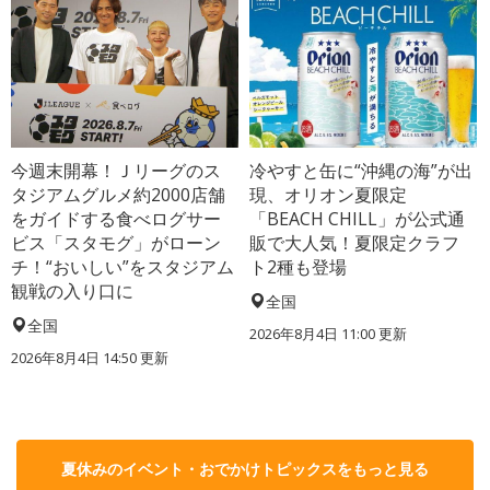
今週末開幕！Ｊリーグのス
冷やすと缶に“沖縄の海”が出
タジアムグルメ約2000店舗
現、オリオン夏限定
をガイドする食べログサー
「BEACH CHILL」が公式通
ビス「スタモグ」がローン
販で大人気！夏限定クラフ
チ！“おいしい”をスタジアム
ト2種も登場
観戦の入り口に
全国
全国
2026年8月4日 11:00
更新
2026年8月4日 14:50
更新
夏休みのイベント・おでかけトピックスをもっと見る