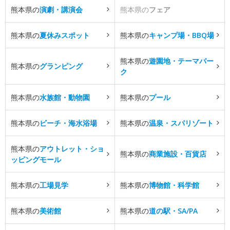
熊本県の
演劇・講演会
熊本県の
フェア
熊本県の
夏休みスポット
熊本県の
キャンプ場・BBQ場
熊本県の
遊園地・テーマパー
熊本県の
グランピング
ク
熊本県の
水族館・動物園
熊本県の
プール
熊本県の
ビーチ・海水浴場
熊本県の
温泉・スパリゾート
熊本県の
アウトレット・ショ
熊本県の
商業施設・百貨店
ッピングモール
熊本県の
工場見学
熊本県の
博物館・科学館
熊本県の
美術館
熊本県の
道の駅・SA/PA