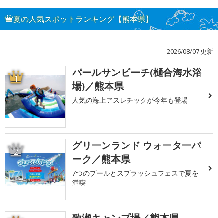
夏の人気スポットランキング【熊本県】
2026/08/07 更新
パールサンビーチ(樋合海水浴
1
場)／熊本県
人気の海上アスレチックが今年も登場
グリーンランド ウォーターパ
2
ーク／熊本県
7つのプールとスプラッシュフェスで夏を
満喫
歌瀬キャンプ場／熊本県