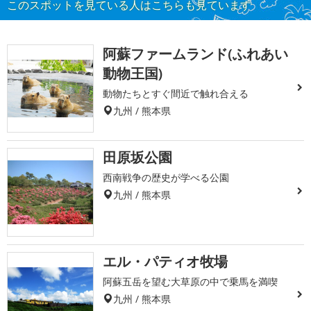
このスポットを見ている人はこちらも見ています
阿蘇ファームランド(ふれあい
動物王国)
動物たちとすぐ間近で触れ合える
九州 / 熊本県
田原坂公園
西南戦争の歴史が学べる公園
九州 / 熊本県
エル・パティオ牧場
阿蘇五岳を望む大草原の中で乗馬を満喫
九州 / 熊本県