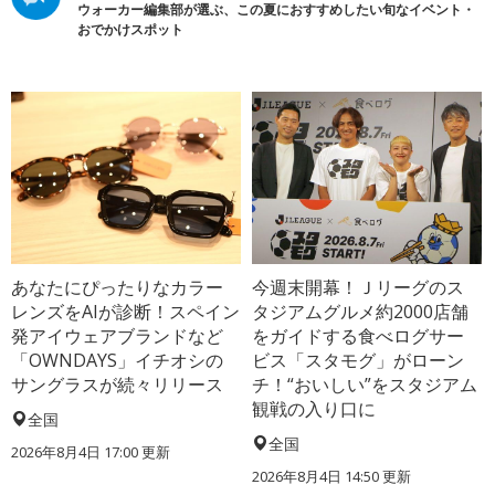
ウォーカー編集部が選ぶ、この夏におすすめしたい旬なイベント・
おでかけスポット
あなたにぴったりなカラー
今週末開幕！Ｊリーグのス
レンズをAIが診断！スペイン
タジアムグルメ約2000店舗
発アイウェアブランドなど
をガイドする食べログサー
「OWNDAYS」イチオシの
ビス「スタモグ」がローン
サングラスが続々リリース
チ！“おいしい”をスタジアム
観戦の入り口に
全国
全国
2026年8月4日 17:00
更新
2026年8月4日 14:50
更新