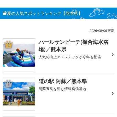
夏の人気スポットランキング【熊本県】
2026/08/06 更新
パールサンビーチ(樋合海水浴
1
場)／熊本県
人気の海上アスレチックが今年も登場
道の駅 阿蘇／熊本県
2
阿蘇五岳を望む情報発信基地