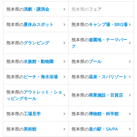
熊本県の
演劇・講演会
熊本県の
フェア
熊本県の
夏休みスポット
熊本県の
キャンプ場・BBQ場
熊本県の
遊園地・テーマパー
熊本県の
グランピング
ク
熊本県の
水族館・動物園
熊本県の
プール
熊本県の
ビーチ・海水浴場
熊本県の
温泉・スパリゾート
熊本県の
アウトレット・ショ
熊本県の
商業施設・百貨店
ッピングモール
熊本県の
工場見学
熊本県の
博物館・科学館
熊本県の
美術館
熊本県の
道の駅・SA/PA