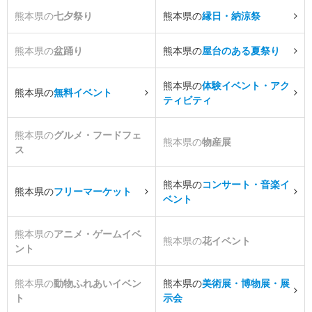
熊本県の
七夕祭り
熊本県の
縁日・納涼祭
熊本県の
盆踊り
熊本県の
屋台のある夏祭り
熊本県の
体験イベント・アク
熊本県の
無料イベント
ティビティ
熊本県の
グルメ・フードフェ
熊本県の
物産展
ス
熊本県の
コンサート・音楽イ
熊本県の
フリーマーケット
ベント
熊本県の
アニメ・ゲームイベ
熊本県の
花イベント
ント
熊本県の
動物ふれあいイベン
熊本県の
美術展・博物展・展
ト
示会