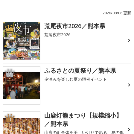
2026/08/06 更新
荒尾夜市2026／熊本県
1
荒尾夜市2026
ふるさとの夏祭り／熊本県
2
夕涼みを楽しむ夏の恒例イベント
山鹿灯籠まつり【規模縮小】
3
／熊本県
山鹿の町全体を美しい灯りで彩る、夏の風