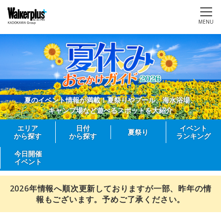
MENU
夏のイベント情報が満載！夏祭りやプール、海水浴場、
キャンプ場など遊べるスポットを大紹介
エリア
日付
イベント
夏祭り
から探す
から探す
ランキング
今日開催
イベント
2026年情報へ順次更新しておりますが一部、昨年の情
報もございます。予めご了承ください。