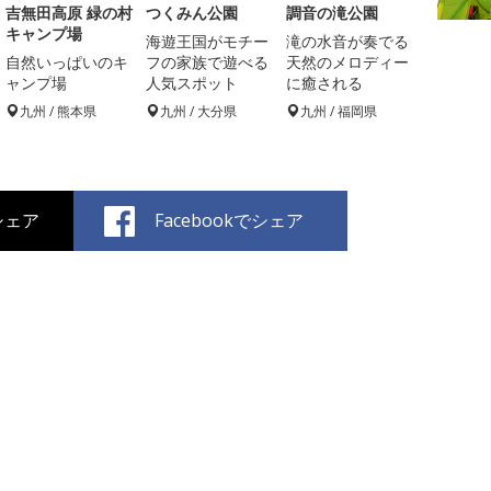
吉無田高原 緑の村
つくみん公園
調音の滝公園
キャンプ場
海遊王国がモチー
滝の水音が奏でる
自然いっぱいのキ
フの家族で遊べる
天然のメロディー
ャンプ場
人気スポット
に癒される
九州 / 熊本県
九州 / 大分県
九州 / 福岡県
でシェア
Facebookでシェア