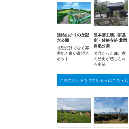
独鈷山祈りの丘記
熊本藩主細川家墓
念公園
所・妙解寺跡 北岡
自然公園
眺望だけでなく雰
囲気も良い展望ス
名君だった細川家
ポット
の歴史が感じられ
る史跡
このスポットを見ている人はこちらも