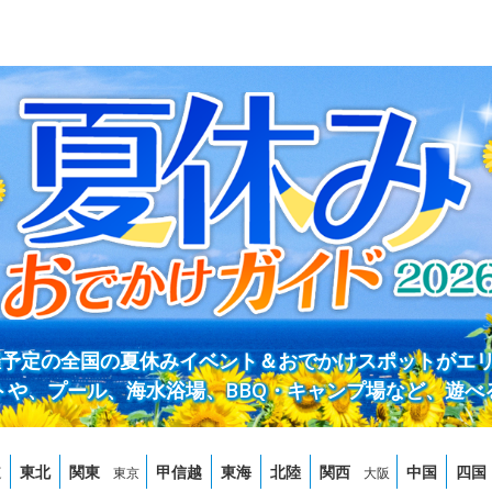
開催予定の全国の夏休みイベント＆おでかけスポットがエ
トや、プール、海水浴場、BBQ・キャンプ場など、遊べ
道
東北
関東
甲信越
東海
北陸
関西
中国
四国
東京
大阪