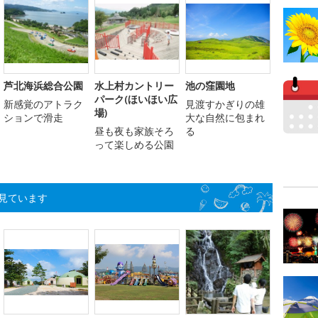
芦北海浜総合公園
水上村カントリー
池の窪園地
パーク(ほいほい広
新感覚のアトラク
見渡すかぎりの雄
場)
ションで滑走
大な自然に包まれ
昼も夜も家族そろ
る
って楽しめる公園
見ています