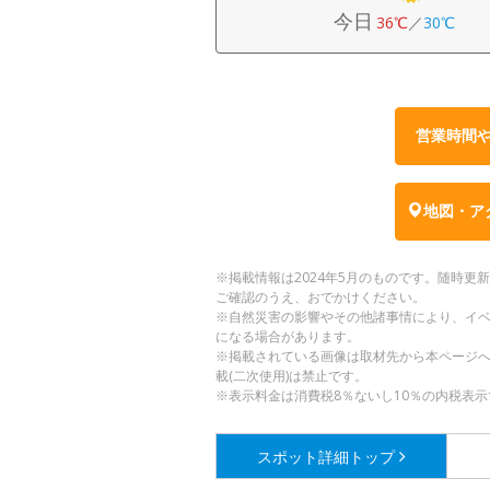
今日
36℃
／
30℃
営業時間
地図・ア
※掲載情報は2024年5月のものです。随時
ご確認のうえ、おでかけください。
※自然災害の影響やその他諸事情により、イ
になる場合があります。
※掲載されている画像は取材先から本ページ
載(二次使用)は禁止です。
※表示料金は消費税8％ないし10％の内税表示
スポット詳細
トップ