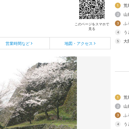
荒
1
山
2
ふ
3
このページをスマホで
見る
う
4
大
5
営業時間など
地図・アクセス
荒
1
山
2
ふ
3
う
4