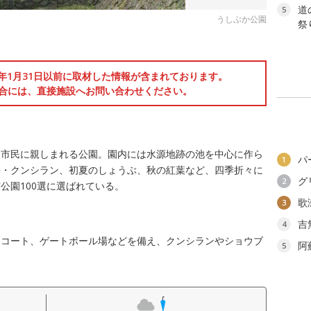
道
5
うしぶか公園
祭り
6年1月31日以前に取材した情報が含まれております。
合には、直接施設へお問い合わせください。
て市民に親しまれる公園。園内には水源地跡の池を中心に作ら
パ
1
桜・クンシラン、初夏のしょうぶ、秋の紅葉など、四季折々に
グ
2
公園100選に選ばれている。
歌
3
吉
4
スコート、ゲートボール場などを備え、クンシランやショウブ
阿
5