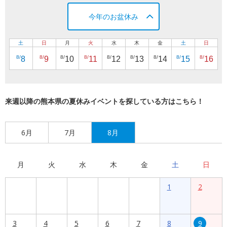
今年のお盆休み
土
日
月
火
水
木
金
土
日
8/
8/
8/
8/
8/
8/
8/
8/
8/
8
9
10
11
12
13
14
15
16
来週以降の熊本県の夏休みイベントを探している方はこちら！
6月
7月
8月
月
火
水
木
金
土
日
1
2
3
4
5
6
7
8
9