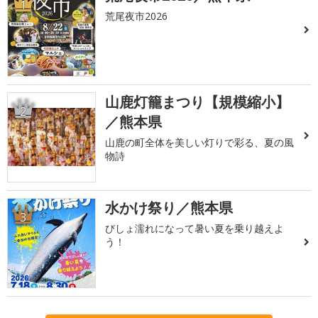
1
荒尾夜市2026
山鹿灯籠まつり【規模縮小】
2
／熊本県
山鹿の町全体を美しい灯りで彩る、夏の風
物詩
水かけ祭り／熊本県
3
びしょ濡れになって暑い夏を乗り越えよ
う！