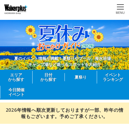
MENU
夏のイベント情報が満載！夏祭りやプール、海水浴場、
キャンプ場など遊べるスポットを大紹介
エリア
日付
イベント
夏祭り
から探す
から探す
ランキング
今日開催
イベント
2026年情報へ順次更新しておりますが一部、昨年の情
報もございます。予めご了承ください。