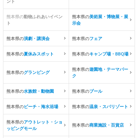
ント
熊本県の
動物ふれあいイベン
熊本県の
美術展・博物展・展
ト
示会
熊本県の
演劇・講演会
熊本県の
フェア
熊本県の
夏休みスポット
熊本県の
キャンプ場・BBQ場
熊本県の
遊園地・テーマパー
熊本県の
グランピング
ク
熊本県の
水族館・動物園
熊本県の
プール
熊本県の
ビーチ・海水浴場
熊本県の
温泉・スパリゾート
熊本県の
アウトレット・ショ
熊本県の
商業施設・百貨店
ッピングモール