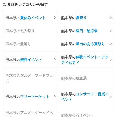
夏休みカテゴリから探す
熊本県の
夏休みイベント
熊本県の
夏祭り
熊本県の
七夕祭り
熊本県の
縁日・納涼祭
熊本県の
盆踊り
熊本県の
屋台のある夏祭り
熊本県の
体験イベント・アク
熊本県の
無料イベント
ティビティ
熊本県の
グルメ・フードフェ
熊本県の
物産展
ス
熊本県の
コンサート・音楽イ
熊本県の
フリーマーケット
ベント
熊本県の
アニメ・ゲームイベ
熊本県の
花イベント