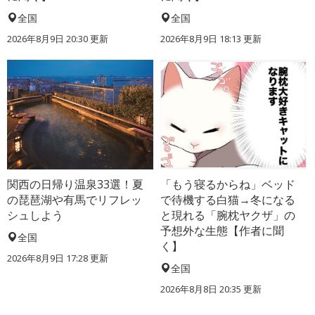
全国
全国
2026年8月9日 20:30
更新
2026年8月9日 18:13
更新
関西の日帰り温泉33選！夏
「もう寝るからね」ベッド
の琵琶湖や有馬でリフレッ
で待機する白猫→冬になる
シュしよう
と現れる「腕枕ヤクザ」の
予想外な生態【作者に聞
全国
く】
2026年8月9日 17:28
更新
全国
2026年8月8日 20:35
更新