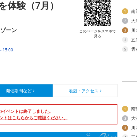
を体験（7月）
南
1
大
2
空ゾーン
川
3
このページをスマホで
見る
五
4
雲
15:00
5
開催期間など
地図・アクセス
南
1
のイベントは終了しました。
ントはこちらからご確認ください。
大
2
川
3