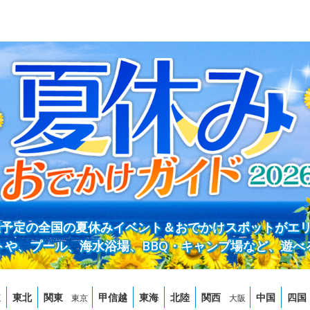
開催予定の全国の夏休みイベント＆おでかけスポットがエ
トや、プール、海水浴場、BBQ・キャンプ場など、遊べ
道
東北
関東
甲信越
東海
北陸
関西
中国
四国
東京
大阪