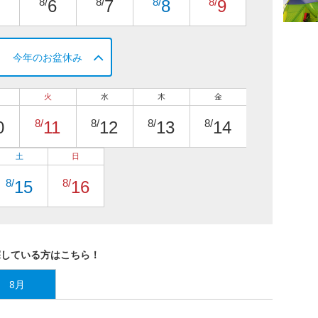
8/
8/
8/
8/
6
7
8
9
今年のお盆休み
火
水
木
金
8/
8/
8/
8/
0
11
12
13
14
土
日
8/
8/
15
16
探している方はこちら！
8月