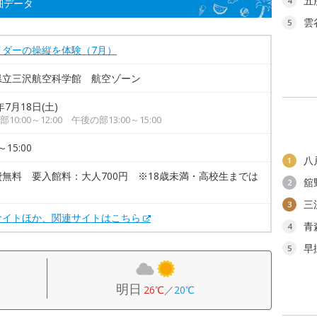
五
4
細データ
雲
5
イダーの操縦を体験（7月）
県立三沢航空科学館 航空ゾーン
年7月18日(土)
10:00～12:00 午後の部13:00～15:00
～15:00
八
1
費無料 要入館料：大人700円 ※18歳未満・高校生までは
舘
2
三
3
サイトほか、関連サイトはこちら
青
4
早
5
明日
26℃
／
20℃