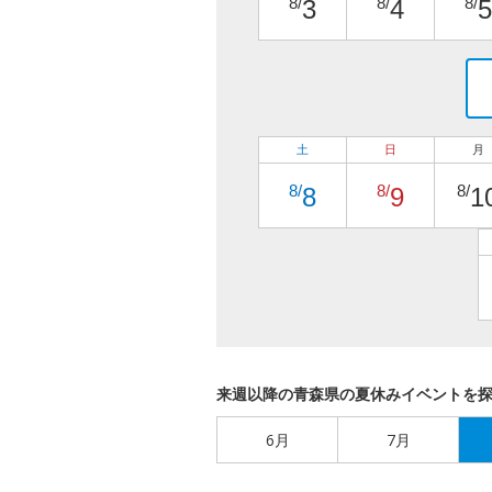
8/
8/
8/
3
4
5
土
日
月
8/
8/
8/
8
9
1
来週以降の青森県の夏休みイベントを
6月
7月