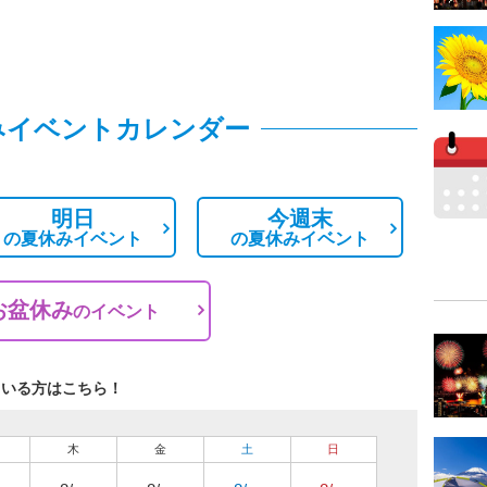
みイベントカレンダー
明日
今週末
の
夏休みイベント
の
夏休みイベント
お盆休み
の
イベント
ている方はこちら！
木
金
土
日