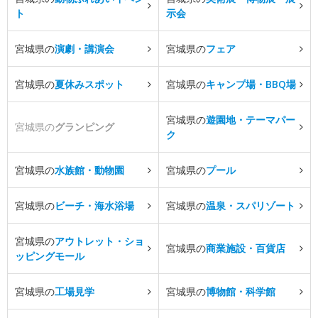
ト
示会
宮城県の
演劇・講演会
宮城県の
フェア
宮城県の
夏休みスポット
宮城県の
キャンプ場・BBQ場
宮城県の
遊園地・テーマパー
宮城県の
グランピング
ク
宮城県の
水族館・動物園
宮城県の
プール
宮城県の
ビーチ・海水浴場
宮城県の
温泉・スパリゾート
宮城県の
アウトレット・ショ
宮城県の
商業施設・百貨店
ッピングモール
宮城県の
工場見学
宮城県の
博物館・科学館