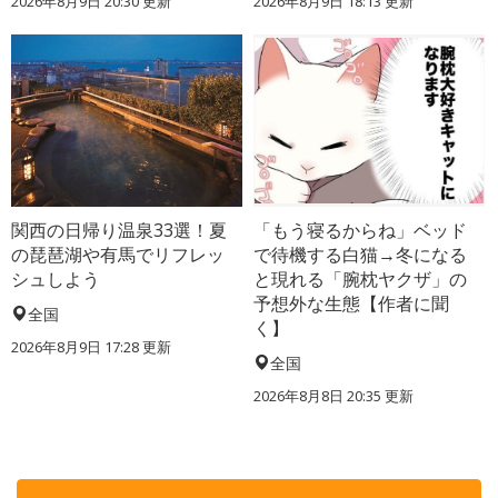
2026年8月9日 20:30
更新
2026年8月9日 18:13
更新
関西の日帰り温泉33選！夏
「もう寝るからね」ベッド
の琵琶湖や有馬でリフレッ
で待機する白猫→冬になる
シュしよう
と現れる「腕枕ヤクザ」の
予想外な生態【作者に聞
全国
く】
2026年8月9日 17:28
更新
全国
2026年8月8日 20:35
更新