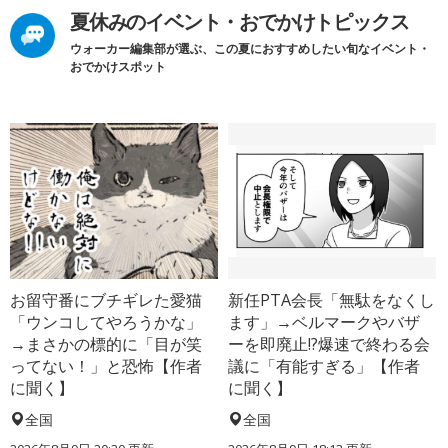
夏休みのイベント・おでかけトピックス
ウォーカー編集部が選ぶ、この夏におすすめしたい旬なイベント・
おでかけスポット
お留守番にブチギレた愛猫
新任PTA会長「無駄をなくし
「ウンコしてやろうかな」
ます」→ベルマークやバザ
→まさかの標的に「目が笑
ーを即廃止!?爆速で終わる会
ってない！」と恐怖【作者
議に「有能すぎる」【作者
に聞く】
に聞く】
全国
全国