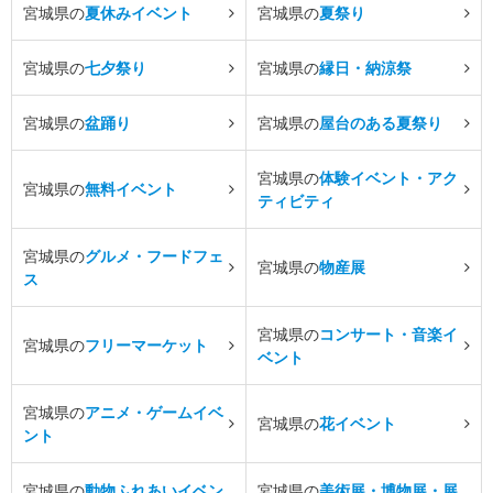
宮城県の
夏休みイベント
宮城県の
夏祭り
宮城県の
七夕祭り
宮城県の
縁日・納涼祭
宮城県の
盆踊り
宮城県の
屋台のある夏祭り
宮城県の
体験イベント・アク
宮城県の
無料イベント
ティビティ
宮城県の
グルメ・フードフェ
宮城県の
物産展
ス
宮城県の
コンサート・音楽イ
宮城県の
フリーマーケット
ベント
宮城県の
アニメ・ゲームイベ
宮城県の
花イベント
ント
宮城県の
動物ふれあいイベン
宮城県の
美術展・博物展・展