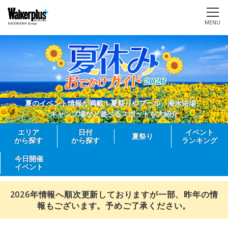
MENU
夏のイベント情報が満載！夏祭りやプール、海水浴場、
キャンプ場など遊べるスポットを大紹介
エリア
日付
イベント
夏祭り
から探す
から探す
ランキング
今日開催
イベント
2026年情報へ順次更新しておりますが一部、昨年の情
報もございます。予めご了承ください。