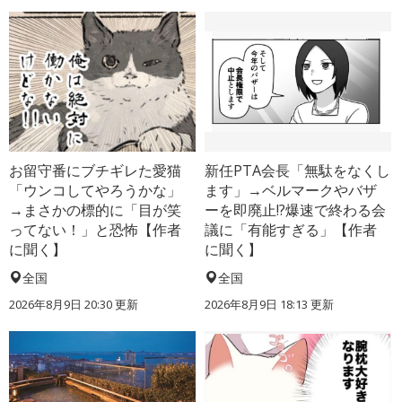
お留守番にブチギレた愛猫
新任PTA会長「無駄をなくし
「ウンコしてやろうかな」
ます」→ベルマークやバザ
→まさかの標的に「目が笑
ーを即廃止!?爆速で終わる会
ってない！」と恐怖【作者
議に「有能すぎる」【作者
に聞く】
に聞く】
全国
全国
2026年8月9日 20:30
更新
2026年8月9日 18:13
更新