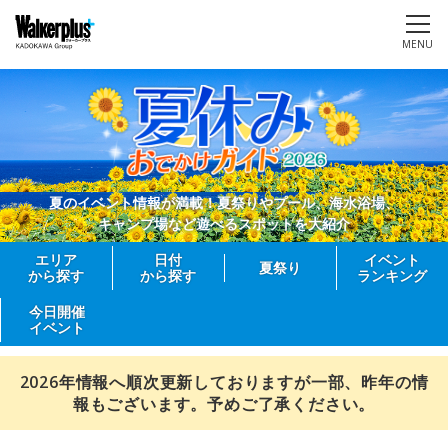
MENU
夏のイベント情報が満載！夏祭りやプール、海水浴場、
キャンプ場など遊べるスポットを大紹介
エリア
日付
イベント
夏祭り
から探す
から探す
ランキング
今日開催
イベント
2026年情報へ順次更新しておりますが一部、昨年の情
報もございます。予めご了承ください。