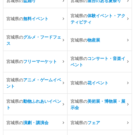
宮城県の
盆踊り
宮城県の
屋台のある夏祭り
宮城県の
体験イベント・アク
宮城県の
無料イベント
ティビティ
宮城県の
グルメ・フードフェ
宮城県の
物産展
ス
宮城県の
コンサート・音楽イ
宮城県の
フリーマーケット
ベント
宮城県の
アニメ・ゲームイベ
宮城県の
花イベント
ント
宮城県の
動物ふれあいイベン
宮城県の
美術展・博物展・展
ト
示会
宮城県の
演劇・講演会
宮城県の
フェア