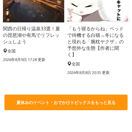
関西の日帰り温泉33選！夏
「もう寝るからね」ベッド
の琵琶湖や有馬でリフレッ
で待機する白猫→冬になる
シュしよう
と現れる「腕枕ヤクザ」の
予想外な生態【作者に聞
全国
く】
2026年8月9日 17:28
更新
全国
2026年8月8日 20:35
更新
夏休みのイベント・おでかけトピックスをもっと見る