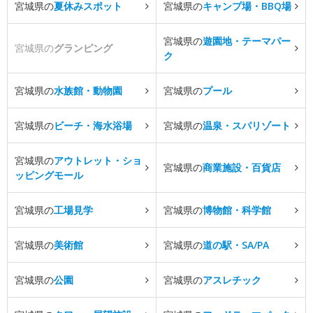
宮城県の
夏休みスポット
宮城県の
キャンプ場・BBQ場
宮城県の
遊園地・テーマパー
宮城県の
グランピング
ク
宮城県の
水族館・動物園
宮城県の
プール
宮城県の
ビーチ・海水浴場
宮城県の
温泉・スパリゾート
宮城県の
アウトレット・ショ
宮城県の
商業施設・百貨店
ッピングモール
宮城県の
工場見学
宮城県の
博物館・科学館
宮城県の
美術館
宮城県の
道の駅・SA/PA
宮城県の
公園
宮城県の
アスレチック