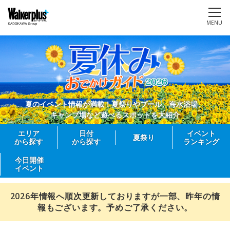
MENU
夏のイベント情報が満載！夏祭りやプール、海水浴場、
キャンプ場など遊べるスポットを大紹介
エリア
日付
イベント
夏祭り
から探す
から探す
ランキング
今日開催
イベント
2026年情報へ順次更新しておりますが一部、昨年の情
報もございます。予めご了承ください。