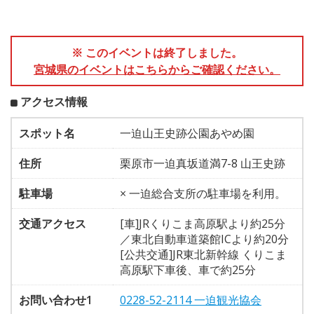
※ このイベントは終了しました。
宮城県のイベントはこちらからご確認ください。
アクセス情報
スポット名
一迫山王史跡公園あやめ園
住所
栗原市一迫真坂道満7-8 山王史跡
駐車場
× 一迫総合支所の駐車場を利用。
交通アクセス
[車]JRくりこま高原駅より約25分
／東北自動車道築館ICより約20分
[公共交通]JR東北新幹線 くりこま
高原駅下車後、車で約25分
お問い合わせ1
0228-52-2114 一迫観光協会