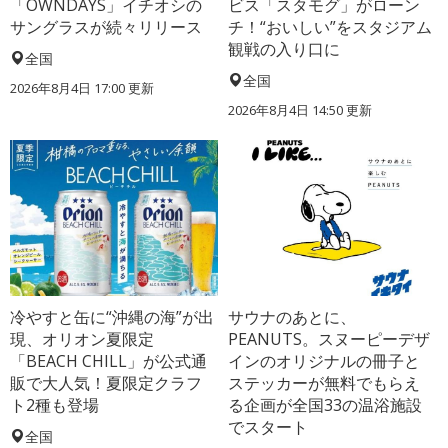
「OWNDAYS」イチオシの
ビス「スタモグ」がローン
サングラスが続々リリース
チ！“おいしい”をスタジアム
観戦の入り口に
全国
全国
2026年8月4日 17:00
更新
2026年8月4日 14:50
更新
冷やすと缶に“沖縄の海”が出
サウナのあとに、
現、オリオン夏限定
PEANUTS。スヌーピーデザ
「BEACH CHILL」が公式通
インのオリジナルの冊子と
販で大人気！夏限定クラフ
ステッカーが無料でもらえ
ト2種も登場
る企画が全国33の温浴施設
でスタート
全国