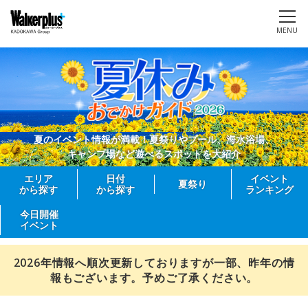
MENU
夏のイベント情報が満載！夏祭りやプール、海水浴場、
キャンプ場など遊べるスポットを大紹介
エリア
日付
イベント
夏祭り
から探す
から探す
ランキング
今日開催
イベント
2026年情報へ順次更新しておりますが一部、昨年の情
報もございます。予めご了承ください。