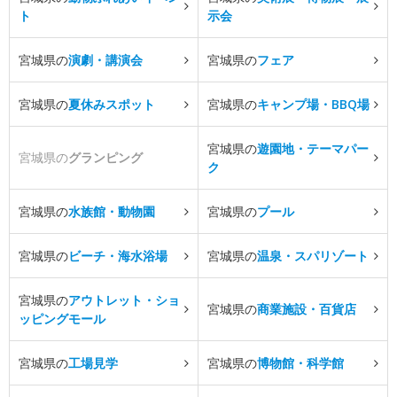
ト
示会
宮城県の
演劇・講演会
宮城県の
フェア
宮城県の
夏休みスポット
宮城県の
キャンプ場・BBQ場
宮城県の
遊園地・テーマパー
宮城県の
グランピング
ク
宮城県の
水族館・動物園
宮城県の
プール
宮城県の
ビーチ・海水浴場
宮城県の
温泉・スパリゾート
宮城県の
アウトレット・ショ
宮城県の
商業施設・百貨店
ッピングモール
宮城県の
工場見学
宮城県の
博物館・科学館