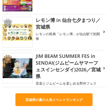
レモン博 in 仙台七夕まつり／
2
宮城県
レモンの祭典「レモン博」が仙台駅で初開
催
JIM BEAM SUMMER FES in
3
SENDAI(ジムビームサマーフ
ェスインセンダイ)2026／宮城
県
音楽とジムビームを楽しめる野外フェス
宮城県の夏の人気イベントランキング