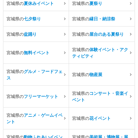
宮城県の
夏休みイベント
宮城県の
夏祭り
宮城県の
七夕祭り
宮城県の
縁日・納涼祭
宮城県の
盆踊り
宮城県の
屋台のある夏祭り
宮城県の
体験イベント・アク
宮城県の
無料イベント
ティビティ
宮城県の
グルメ・フードフェ
宮城県の
物産展
ス
宮城県の
コンサート・音楽イ
宮城県の
フリーマーケット
ベント
宮城県の
アニメ・ゲームイベ
宮城県の
花イベント
ント
宮城県の
動物ふれあいイベン
宮城県の
美術展・博物展・展