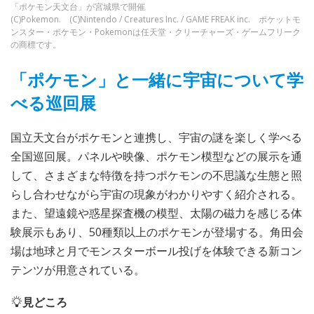
「ポケモン天文台」が宮城県で開催
(C)Pokemon. (C)Nintendo / Creatures Inc. / GAME FREAK inc. ポケットモ
ンスター・ポケモン・Pokemonは任天堂・クリーチャーズ・ゲームフリーク
の商標です。
「ポケモン」と一緒に宇宙について学
べる巡回展
国立天文台がポケモンと連携し、宇宙の謎を楽しく学べる
全国巡回展。パネルや映像、ポケモン模型などの展示を通
して、さまざまな特徴を持つポケモンの不思議な生態と照
らし合わせながら宇宙の現象がわかりやすく紹介される。
また、望遠鏡や惑星探査機の模型、太陽の磁力を感じる体
験展示もあり、50種類以上のポケモンが登場する。角田会
場は地球と月でモンスターボール投げを体験できる新コン
テンツが用意されている。
見どころ