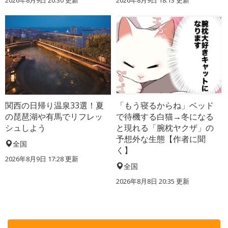
2026年8月9日 20:30
更新
2026年8月9日 18:13
更新
関西の日帰り温泉33選！夏
「もう寝るからね」ベッド
の琵琶湖や有馬でリフレッ
で待機する白猫→冬になる
シュしよう
と現れる「腕枕ヤクザ」の
予想外な生態【作者に聞
全国
く】
2026年8月9日 17:28
更新
全国
2026年8月8日 20:35
更新