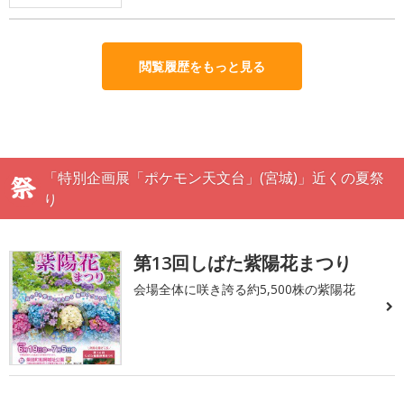
閲覧履歴をもっと見る
「特別企画展「ポケモン天文台」(宮城)」近くの夏祭
り
第13回しばた紫陽花まつり
会場全体に咲き誇る約5,500株の紫陽花