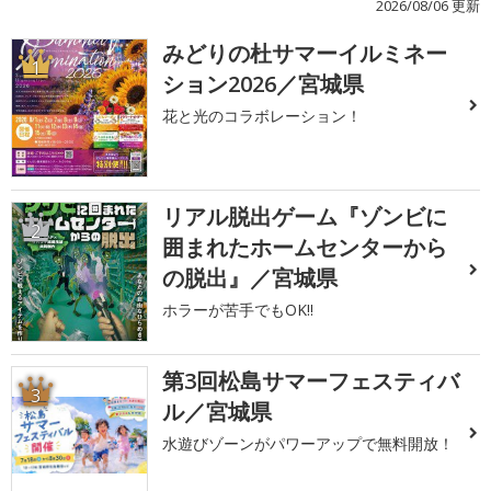
2026/08/06 更新
みどりの杜サマーイルミネー
1
ション2026／宮城県
花と光のコラボレーション！
リアル脱出ゲーム『ゾンビに
2
囲まれたホームセンターから
の脱出』／宮城県
ホラーが苦手でもOK!!
第3回松島サマーフェスティバ
3
ル／宮城県
水遊びゾーンがパワーアップで無料開放！