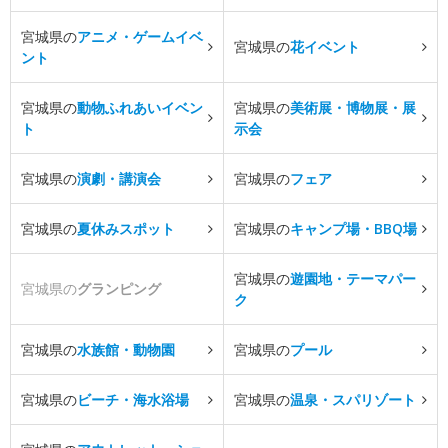
宮城県の
アニメ・ゲームイベ
宮城県の
花イベント
ント
宮城県の
動物ふれあいイベン
宮城県の
美術展・博物展・展
ト
示会
宮城県の
演劇・講演会
宮城県の
フェア
宮城県の
夏休みスポット
宮城県の
キャンプ場・BBQ場
宮城県の
遊園地・テーマパー
宮城県の
グランピング
ク
宮城県の
水族館・動物園
宮城県の
プール
宮城県の
ビーチ・海水浴場
宮城県の
温泉・スパリゾート