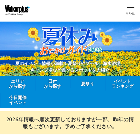
MENU
夏のイベント情報が満載！夏祭りやプール、海水浴場、
キャンプ場など遊べるスポットを大紹介
エリア
日付
イベント
夏祭り
から探す
から探す
ランキング
今日開催
イベント
2026年情報へ順次更新しておりますが一部、昨年の情
報もございます。予めご了承ください。