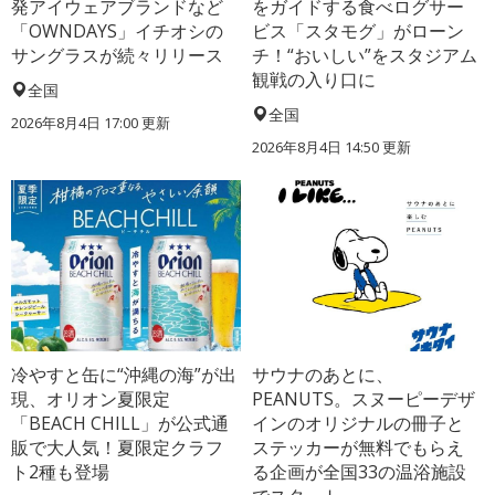
発アイウェアブランドなど
をガイドする食べログサー
「OWNDAYS」イチオシの
ビス「スタモグ」がローン
サングラスが続々リリース
チ！“おいしい”をスタジアム
観戦の入り口に
全国
全国
2026年8月4日 17:00
更新
2026年8月4日 14:50
更新
冷やすと缶に“沖縄の海”が出
サウナのあとに、
現、オリオン夏限定
PEANUTS。スヌーピーデザ
「BEACH CHILL」が公式通
インのオリジナルの冊子と
販で大人気！夏限定クラフ
ステッカーが無料でもらえ
ト2種も登場
る企画が全国33の温浴施設