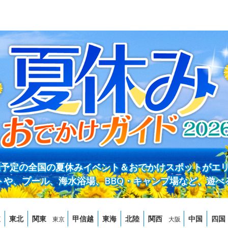
開催予定の全国の夏休みイベント＆おでかけスポットがエ
トや、プール、海水浴場、BBQ・キャンプ場など、遊べ
道
東北
関東
甲信越
東海
北陸
関西
中国
四国
東京
大阪