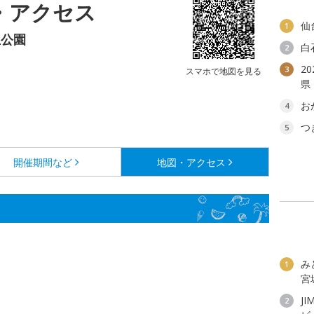
・アクセス
仙
1
丘公園
白
2
2
3
スマホで地図を見る
県
お
4
つ
5
開催期間など
地図・アクセス
み
1
宮
JI
2