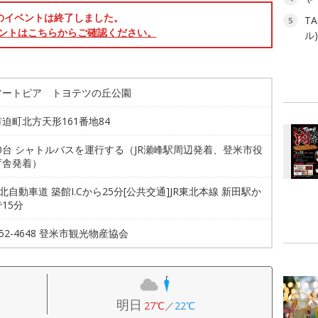
のイベントは終了しました。
T
5
ントはこちらからご確認ください。
ル
フートピア トヨテツの丘公園
迫町北方天形161番地84
00台 シャトルバスを運行する（JR瀬峰駅周辺発着、登米市役
庁舎発着）
東北自動車道 築館I.Cから25分[公共交通]JR東北本線 新田駅か
15分
0-52-4648 登米市観光物産協会
明日
27℃
／
22℃