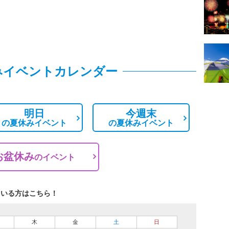
みイベントカレンダー
明日
今週末
の
夏休みイベント
の
夏休みイベント
お盆休み
の
イベント
ている方はこちら！
木
金
土
日