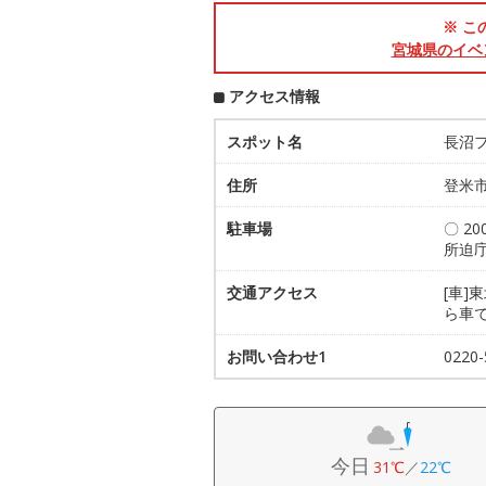
※ こ
宮城県のイベ
アクセス情報
スポット名
長沼
住所
登米市
駐車場
〇 2
所迫
交通アクセス
[車]
ら車で
お問い合わせ1
022
今日
31℃
／
22℃