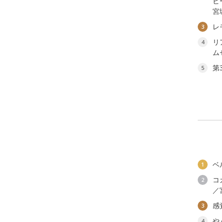
ビ
宮
レ
3
リ
4
ム
第
5
ベ
1
コ
2
／
感
3
や
4