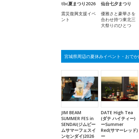
tbc夏まつり2026
仙台七夕まつり
震災復興支援イベ
優雅さと豪華さを
ント
合わせ持つ東北三
大祭りのひとつ
宮城県周辺の夏休みイベント・おでか
JIM BEAM
DATE High Tea
SUMMER FES in
(ダテ ハイティー)
SENDAI(ジムビー
ーSummer
ムサマーフェスイ
Red(サマーレッド)
ンセンダイ)2026
ー