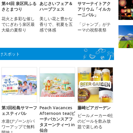
第44回 泉区民ふる
あじさいフェア＆
サマーナイトアク
さとまつり
ハーブフェス
アリウム「イルカ
ーニバル」
花火と多彩な催し
美しい花と豊かな
でにぎわう泉区最
香りで、初夏を五
「ジャンプ」がテ
大級の夏祭り
感で体感
ーマの祝祭夜祭
けスポット
第3回松島サマーフ
Peach Vacances
藤崎ビアガーデン
ェスティバル
Afternoon tea(ピ
ビールメーカー4社
ーチバカンスアフ
水遊びゾーンがパ
のビールを飲み放
タヌーンティー) in
ワーアップで無料
題で楽しめる
仙台
開放！