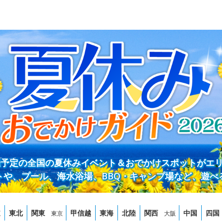
開催予定の全国の夏休みイベント＆おでかけスポットがエ
トや、プール、海水浴場、BBQ・キャンプ場など、遊べ
道
東北
関東
甲信越
東海
北陸
関西
中国
四国
東京
大阪