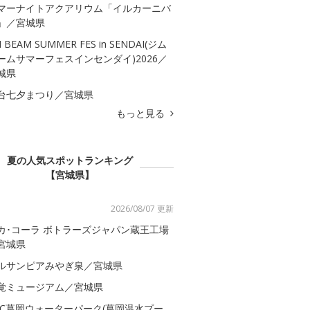
マーナイトアクアリウム「イルカーニバ
」／宮城県
M BEAM SUMMER FES in SENDAI(ジム
ームサマーフェスインセンダイ)2026／
城県
台七夕まつり／宮城県
もっと見る
夏の人気スポットランキング
【宮城県】
2026/08/07 更新
カ･コーラ ボトラーズジャパン蔵王工場
宮城県
ルサンピアみやぎ泉／宮城県
覚ミュージアム／宮城県
AC葛岡ウォーターパーク(葛岡温水プー