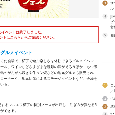
サ
3
ル
JI
4
ビ
宮
のイベントは終了しました。
仙
5
ントはこちらからご確認ください。
るグルメイベント
立てた会場で、横丁で遊ぶ楽しさを体験できるグルメイベン
ボール、ワインなどさまざまな種類の酒がそろうほか、もつ煮
牡蠣のがんがん焼きや牛タン焼などの地元グルメも販売され
日コーナーや、地元団体によるステージイベントなど、会場を
ている。
コ
1
／
ベ
2
販売するマルエフ横丁の特別ブースが出店し、注ぎ方が異なる5
感
3
とができる。
T
4