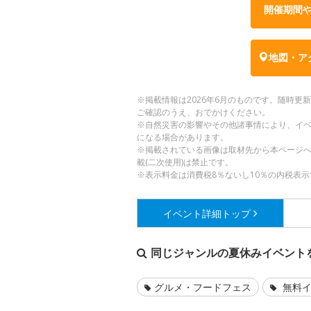
開催期間
地図・ア
※掲載情報は2026年6月のものです。随時
ご確認のうえ、おでかけください。
※自然災害の影響やその他諸事情により、イ
になる場合があります。
※掲載されている画像は取材先から本ページ
載(二次使用)は禁止です。
※表示料金は消費税8％ないし10％の内税表示
イベント詳細
トップ
同じジャンルの夏休みイベント
グルメ・フードフェス
無料イ