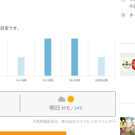
ル
チ
5
の目安です。
明日
31℃
／
24℃
天気情報提供元：株式会社ライフビジネスウェザー