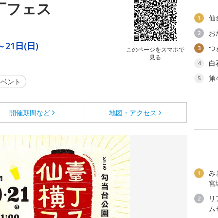
丁フェス
仙
1
お
2
～21日(日)
つ
3
このページをスマホで
見る
白
4
第
5
ベント
開催期間など
地図・アクセス
み
1
宮
リ
2
ム