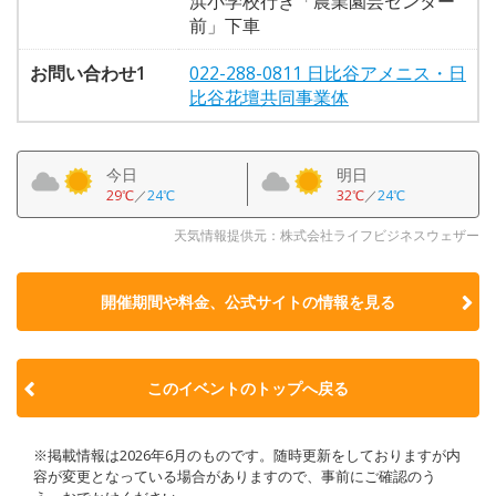
浜小学校行き「農業園芸センター
前」下車
お問い合わせ1
022-288-0811 日比谷アメニス・日
比谷花壇共同事業体
今日
明日
29℃
／
24℃
32℃
／
24℃
天気情報提供元：株式会社ライフビジネスウェザー
開催期間や料金、公式サイトの
情報を見る
このイベントのトップへ戻る
※掲載情報は2026年6月のものです。随時更新をしておりますが内
容が変更となっている場合がありますので、事前にご確認のう