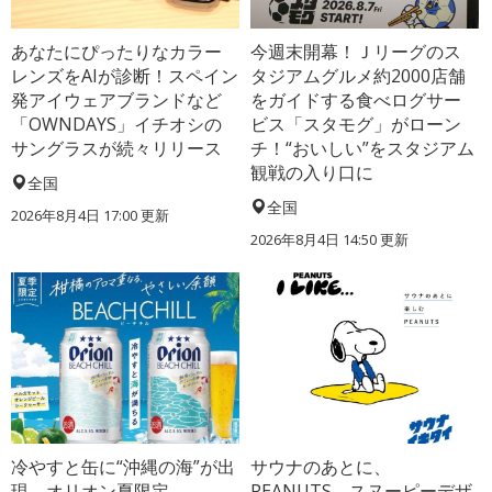
あなたにぴったりなカラー
今週末開幕！Ｊリーグのス
レンズをAIが診断！スペイン
タジアムグルメ約2000店舗
発アイウェアブランドなど
をガイドする食べログサー
「OWNDAYS」イチオシの
ビス「スタモグ」がローン
サングラスが続々リリース
チ！“おいしい”をスタジアム
観戦の入り口に
全国
全国
2026年8月4日 17:00
更新
2026年8月4日 14:50
更新
冷やすと缶に“沖縄の海”が出
サウナのあとに、
現、オリオン夏限定
PEANUTS。スヌーピーデザ