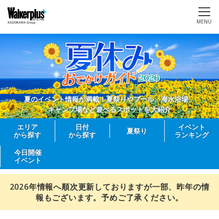
MENU
夏のイベント情報が満載！夏祭りやプール、海水浴場、
キャンプ場など遊べるスポットを大紹介
エリア
日付
イベント
夏祭り
から探す
から探す
ランキング
今日開催
イベント
2026年情報へ順次更新しておりますが一部、昨年の情
報もございます。予めご了承ください。