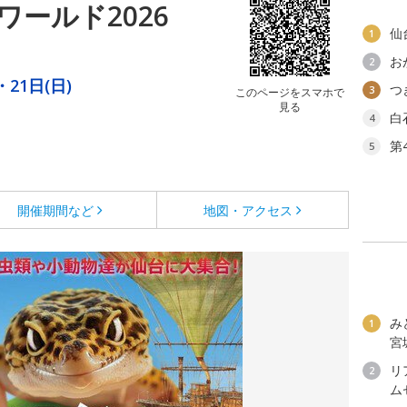
ールド2026
仙
1
お
2
・21日(日)
つ
3
このページをスマホで
見る
白
4
第
5
開催期間など
地図・アクセス
み
1
宮
リ
2
ム