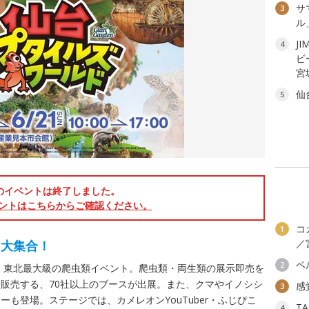
サ
3
ル
JI
4
ビ
宮
仙
5
のイベントは終了しました。
ントはこちらからご確認ください。
コ
1
／
に大集合！
ベ
2
は、東北最大級の爬虫類イベント。爬虫類・両生類の展示即売を
販売する、70社以上のブースが出展。また、クマやイノシシ
感
3
も登場。ステージでは、カメレオンYouTuber・ふじぴこ
T
4