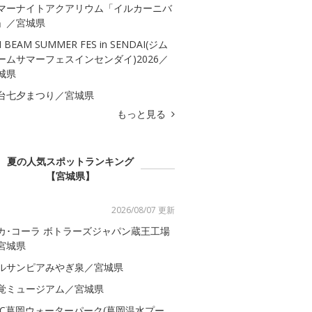
マーナイトアクアリウム「イルカーニバ
」／宮城県
M BEAM SUMMER FES in SENDAI(ジム
ームサマーフェスインセンダイ)2026／
城県
台七夕まつり／宮城県
もっと見る
夏の人気スポットランキング
【宮城県】
2026/08/07 更新
カ･コーラ ボトラーズジャパン蔵王工場
宮城県
ルサンピアみやぎ泉／宮城県
覚ミュージアム／宮城県
AC葛岡ウォーターパーク(葛岡温水プー