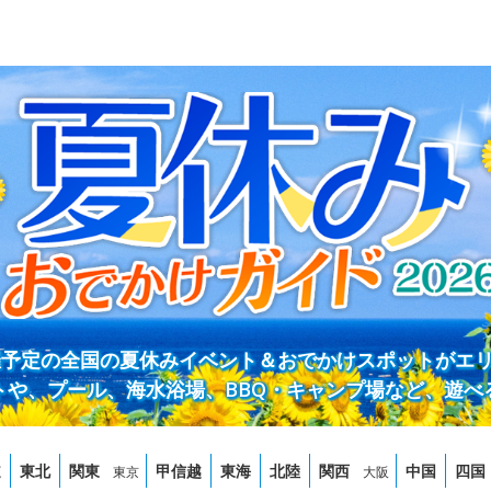
開催予定の全国の夏休みイベント＆おでかけスポットがエ
トや、プール、海水浴場、BBQ・キャンプ場など、遊べ
道
東北
関東
甲信越
東海
北陸
関西
中国
四国
東京
大阪