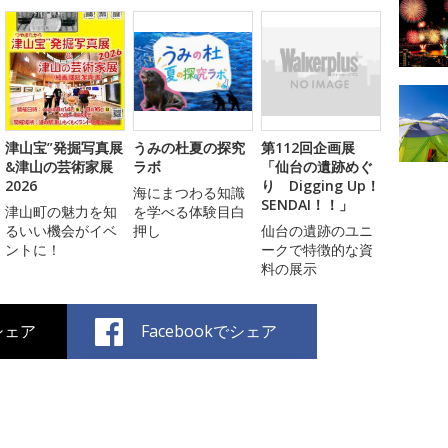
津山宝”発掘写真展
うみの杜夏の探究
第112回企画展
&津山の芸術家展
ラボ
「仙台の遺跡めぐ
2026
り Digging Up！
海にまつわる知識
SENDAI！！」
津山町の魅力を知
を学べる体験目白
るいい機会がイベ
押し
仙台の遺跡のユニ
ントに！
ークで特徴的な資
料の展示
でシェア
Facebookでシェア