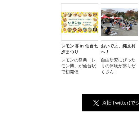
レモン博 in 仙台七
おいでよ、縄文村
夕まつり
へ！
レモンの祭典「レ
自由研究にぴった
モン博」が仙台駅
りの体験が盛りだ
で初開催
くさん！
X(旧Twitter)