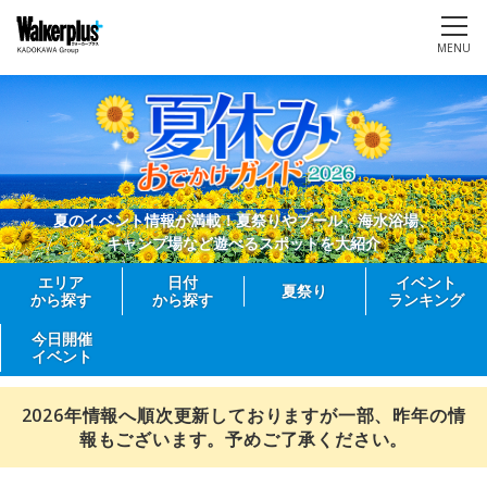
MENU
夏のイベント情報が満載！夏祭りやプール、海水浴場、
キャンプ場など遊べるスポットを大紹介
エリア
日付
イベント
夏祭り
から探す
から探す
ランキング
今日開催
イベント
2026年情報へ順次更新しておりますが一部、昨年の情
報もございます。予めご了承ください。