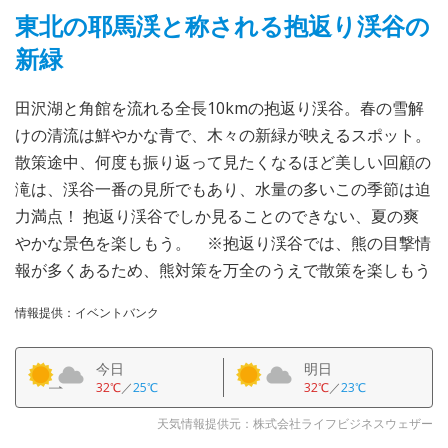
東北の耶馬渓と称される抱返り渓谷の
新緑
田沢湖と角館を流れる全長10kmの抱返り渓谷。春の雪解
けの清流は鮮やかな青で、木々の新緑が映えるスポット。
散策途中、何度も振り返って見たくなるほど美しい回顧の
滝は、渓谷一番の見所でもあり、水量の多いこの季節は迫
力満点！ 抱返り渓谷でしか見ることのできない、夏の爽
やかな景色を楽しもう。 ※抱返り渓谷では、熊の目撃情
報が多くあるため、熊対策を万全のうえで散策を楽しもう
情報提供：イベントバンク
今日
明日
32℃
／
25℃
32℃
／
23℃
天気情報提供元：株式会社ライフビジネスウェザー