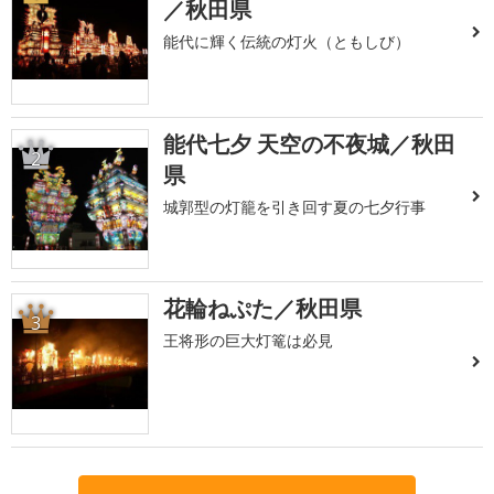
／秋田県
能代に輝く伝統の灯火（ともしび）
能代七夕 天空の不夜城／秋田
2
県
城郭型の灯籠を引き回す夏の七夕行事
花輪ねぷた／秋田県
3
王将形の巨大灯篭は必見