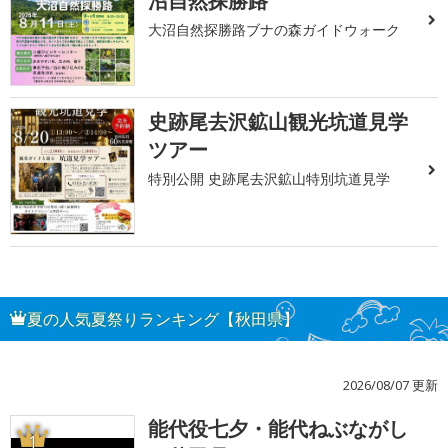
沼自然探勝路
大沼自然探勝路ブナの森ガイドウォーク
史跡尾去沢鉱山観光坑道見学
ツアー
特別公開 史跡尾去沢鉱山特別坑道見学
夏の人気夏祭りランキング【秋田県】
2026/08/07 更新
能代役七夕・能代ねぶながし
1