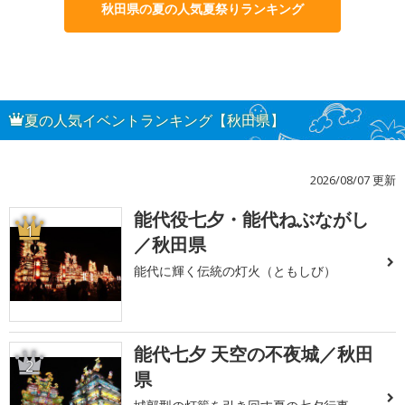
秋田県の夏の人気夏祭りランキング
夏の人気イベントランキング【秋田県】
2026/08/07 更新
能代役七夕・能代ねぶながし
1
／秋田県
能代に輝く伝統の灯火（ともしび）
能代七夕 天空の不夜城／秋田
2
県