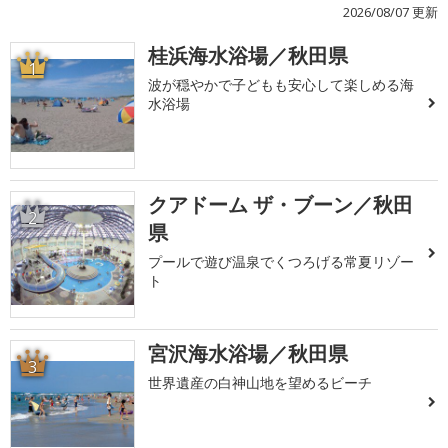
2026/08/07 更新
桂浜海水浴場／秋田県
1
波が穏やかで子どもも安心して楽しめる海
水浴場
クアドーム ザ・ブーン／秋田
2
県
プールで遊び温泉でくつろげる常夏リゾー
ト
宮沢海水浴場／秋田県
3
世界遺産の白神山地を望めるビーチ