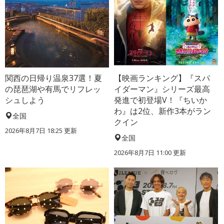
関西の日帰り温泉37選！夏
【映画ランキング】『スパ
の琵琶湖や有馬でリフレッ
イダーマン』シリーズ最高
シュしよう
発進で初登場V！『ちいか
わ』は2位、新作3本がラン
全国
クイン
2026年8月7日 18:25
更新
全国
2026年8月7日 11:00
更新