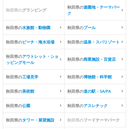
秋田県の
遊園地・テーマパー
秋田県の
グランピング
ク
秋田県の
水族館・動物園
秋田県の
プール
秋田県の
ビーチ・海水浴場
秋田県の
温泉・スパリゾート
秋田県の
アウトレット・ショ
秋田県の
商業施設・百貨店
ッピングモール
秋田県の
工場見学
秋田県の
博物館・科学館
秋田県の
美術館
秋田県の
道の駅・SA/PA
秋田県の
公園
秋田県の
アスレチック
秋田県の
タワー・展望施設
秋田県の
フードテーマパーク