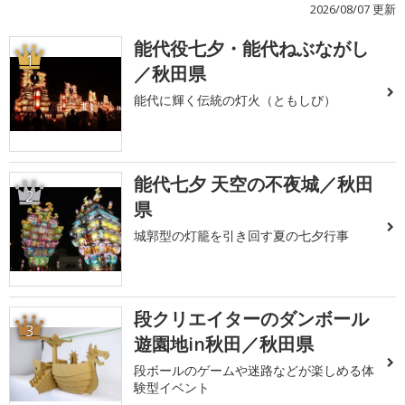
2026/08/07 更新
能代役七夕・能代ねぶながし
1
／秋田県
能代に輝く伝統の灯火（ともしび）
能代七夕 天空の不夜城／秋田
2
県
城郭型の灯籠を引き回す夏の七夕行事
段クリエイターのダンボール
3
遊園地in秋田／秋田県
段ボールのゲームや迷路などが楽しめる体
験型イベント