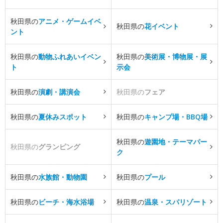
秋田県の
アニメ・ゲームイベ
秋田県の
花イベント
ント
秋田県の
動物ふれあいイベン
秋田県の
美術展・博物展・展
ト
示会
秋田県の
演劇・講演会
秋田県の
フェア
秋田県の
夏休みスポット
秋田県の
キャンプ場・BBQ場
秋田県の
遊園地・テーマパー
秋田県の
グランピング
ク
秋田県の
水族館・動物園
秋田県の
プール
秋田県の
ビーチ・海水浴場
秋田県の
温泉・スパリゾート