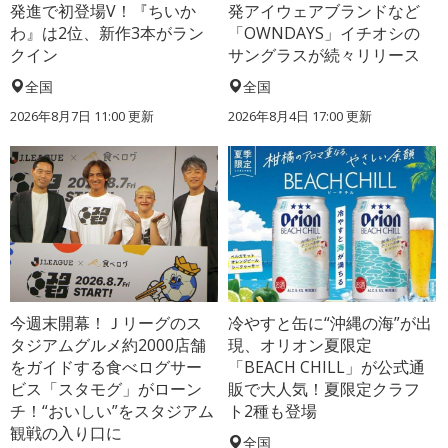
発進で初登場V！『ちいか
発アイウェアブランドなど
わ』は2位、新作3本がラン
「OWNDAYS」イチオシの
クイン
サングラスが続々リリース
全国
全国
2026年8月7日 11:00
更新
2026年8月4日 17:00
更新
今週末開幕！Ｊリーグのス
冷やすと缶に“沖縄の海”が出
タジアムグルメ約2000店舗
現、オリオン夏限定
をガイドする食べログサー
「BEACH CHILL」が公式通
ビス「スタモグ」がローン
販で大人気！夏限定クラフ
チ！“おいしい”をスタジアム
ト2種も登場
観戦の入り口に
全国