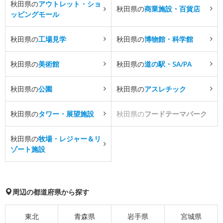
秋田県の
アウトレット・ショ
秋田県の
商業施設・百貨店
ッピングモール
秋田県の
工場見学
秋田県の
博物館・科学館
秋田県の
美術館
秋田県の
道の駅・SA/PA
秋田県の
公園
秋田県の
アスレチック
秋田県の
タワー・展望施設
秋田県の
フードテーマパーク
秋田県の
牧場・レジャー＆リ
ゾート施設
周辺の都道府県から探す
東北
青森県
岩手県
宮城県