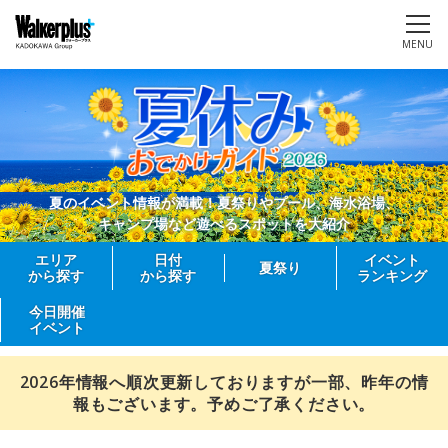
MENU
夏のイベント情報が満載！夏祭りやプール、海水浴場、
キャンプ場など遊べるスポットを大紹介
エリア
日付
イベント
夏祭り
から探す
から探す
ランキング
今日開催
イベント
2026年情報へ順次更新しておりますが一部、昨年の情
報もございます。予めご了承ください。