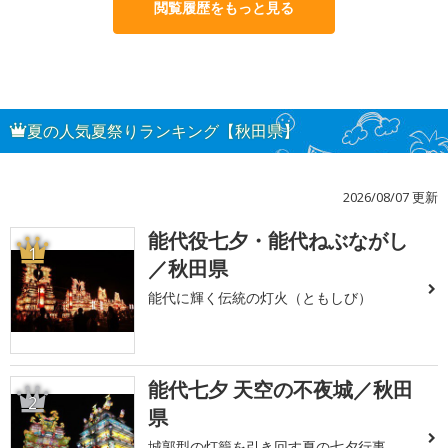
閲覧履歴をもっと見る
夏の人気夏祭りランキング【秋田県】
2026/08/07 更新
能代役七夕・能代ねぶながし
1
／秋田県
能代に輝く伝統の灯火（ともしび）
能代七夕 天空の不夜城／秋田
2
県
城郭型の灯籠を引き回す夏の七夕行事