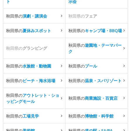
ト
示会
秋田県の
演劇・講演会
秋田県の
フェア
秋田県の
夏休みスポット
秋田県の
キャンプ場・BBQ場
秋田県の
遊園地・テーマパー
秋田県の
グランピング
ク
秋田県の
水族館・動物園
秋田県の
プール
秋田県の
ビーチ・海水浴場
秋田県の
温泉・スパリゾート
秋田県の
アウトレット・ショ
秋田県の
商業施設・百貨店
ッピングモール
秋田県の
工場見学
秋田県の
博物館・科学館
秋田県の
美術館
秋田県の
道の駅・SA/PA