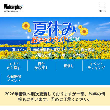
MENU
夏のイベント情報が満載！夏祭りやプール、海水浴場、
キャンプ場など遊べるスポットを大紹介
エリア
日付
イベント
夏祭り
から探す
から探す
ランキング
今日開催
イベント
2026年情報へ順次更新しておりますが一部、昨年の情
報もございます。予めご了承ください。