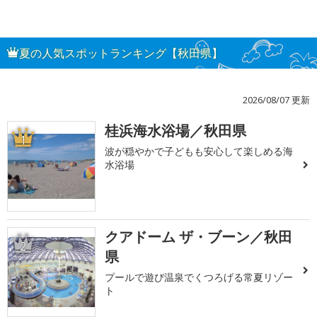
夏の人気スポットランキング【秋田県】
2026/08/07 更新
桂浜海水浴場／秋田県
1
波が穏やかで子どもも安心して楽しめる海
水浴場
クアドーム ザ・ブーン／秋田
2
県
プールで遊び温泉でくつろげる常夏リゾー
ト