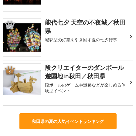
能代七夕 天空の不夜城／秋田
2
県
城郭型の灯籠を引き回す夏の七夕行事
段クリエイターのダンボール
3
遊園地in秋田／秋田県
段ボールのゲームや迷路などが楽しめる体
験型イベント
秋田県の夏の人気イベントランキング