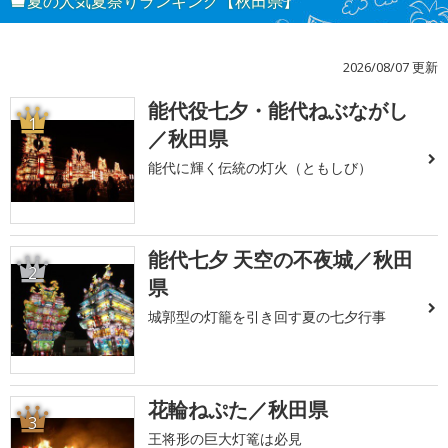
夏の人気夏祭りランキング【秋田県】
2026/08/07 更新
能代役七夕・能代ねぶながし
1
／秋田県
能代に輝く伝統の灯火（ともしび）
能代七夕 天空の不夜城／秋田
2
県
城郭型の灯籠を引き回す夏の七夕行事
花輪ねぷた／秋田県
3
王将形の巨大灯篭は必見