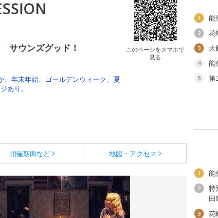
ESSION
能
1
花
2
ン サウンズグッド！
大
3
このページをスマホで
見る
能
4
第
か、年末年始、ゴールデンウィーク、夏
5
ージあり。
開催期間など
地図・アクセス
能
1
特
2
田
花
3