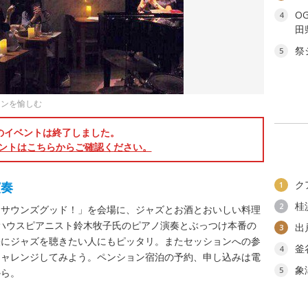
O
4
田
祭
5
ョンを愉しむ
のイベントは終了しました。
ントはこちらからご確認ください。
ク
演奏
1
桂
2
「サウンズグッド！」を会場に、ジャズとお酒とおいしい料理
ハウスピアニスト鈴木牧子氏のピアノ演奏とぶっつけ本番の
出
3
軽にジャズを聴きたい人にもピッタリ。またセッションへの参
釜
4
チャレンジしてみよう。ペンション宿泊の予約、申し込みは電
象
5
から。