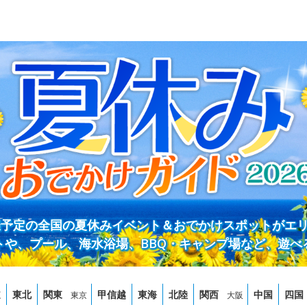
開催予定の全国の夏休みイベント＆おでかけスポットがエ
トや、プール、海水浴場、BBQ・キャンプ場など、遊べ
道
東北
関東
甲信越
東海
北陸
関西
中国
四国
東京
大阪