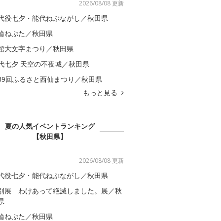
2026/08/08 更新
代役七夕・能代ねぶながし／秋田県
輪ねぷた／秋田県
館大文字まつり／秋田県
代七夕 天空の不夜城／秋田県
39回ふるさと西仙まつり／秋田県
もっと見る
夏の人気イベントランキング
【秋田県】
2026/08/08 更新
代役七夕・能代ねぶながし／秋田県
別展 わけあって絶滅しました。展／秋
県
輪ねぷた／秋田県