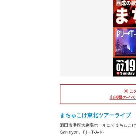
※ こ
山形県のイベ
まちゅこけ東北ツアーライブ
酒田市港座大劇場ホールにてまちゅこ
Gan riyon、PJ→T-A-K←