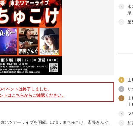
水
4
県
第
5
山
1
のイベントは終了しました。
リ
2
ントはこちらからご確認ください。
山
3
山
マ
4
け東北ツアーライブを開催。出演：まちゅこけ、斎藤きんぐ、
加
5