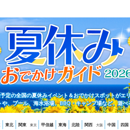
開催予定の全国の夏休みイベント＆おでかけスポットがエ
トや、プール、海水浴場、BBQ・キャンプ場など、遊べ
道
東北
関東
甲信越
東海
北陸
関西
中国
四国
東京
大阪