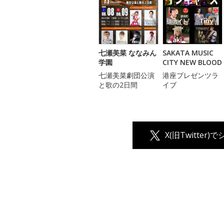
七瀬美菜 ななみん
SAKATA MUSIC
学園
CITY NEW BLOOD
七瀬美菜劇団公演
港座プレゼンツラ
と歌の2日間
イブ
X(旧Twitter)