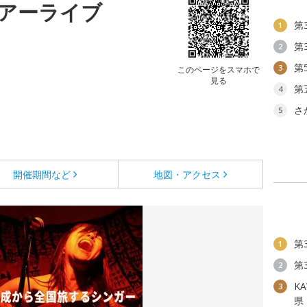
アーライブ
第
1
第
2
第
3
このページをスマホで
見る
第
4
さ
5
開催期間など
地図・アクセス
第
1
第
2
KA
3
県