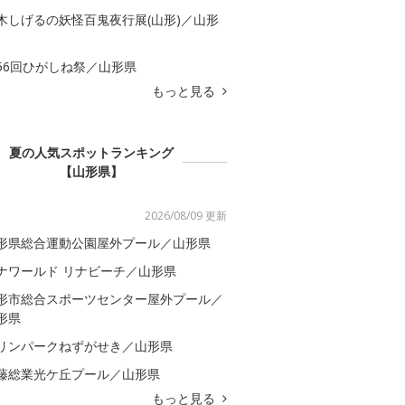
木しげるの妖怪百鬼夜行展(山形)／山形
56回ひがしね祭／山形県
もっと見る
夏の人気スポットランキング
【山形県】
2026/08/09 更新
形県総合運動公園屋外プール／山形県
ナワールド リナビーチ／山形県
形市総合スポーツセンター屋外プール／
形県
リンパークねずがせき／山形県
藤総業光ケ丘プール／山形県
もっと見る