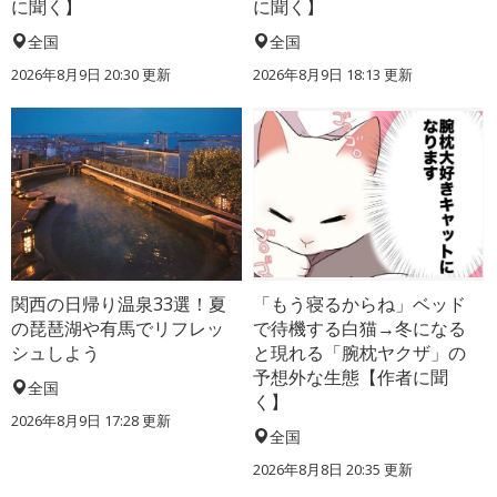
に聞く】
に聞く】
全国
全国
2026年8月9日 20:30
更新
2026年8月9日 18:13
更新
関西の日帰り温泉33選！夏
「もう寝るからね」ベッド
の琵琶湖や有馬でリフレッ
で待機する白猫→冬になる
シュしよう
と現れる「腕枕ヤクザ」の
予想外な生態【作者に聞
全国
く】
2026年8月9日 17:28
更新
全国
2026年8月8日 20:35
更新