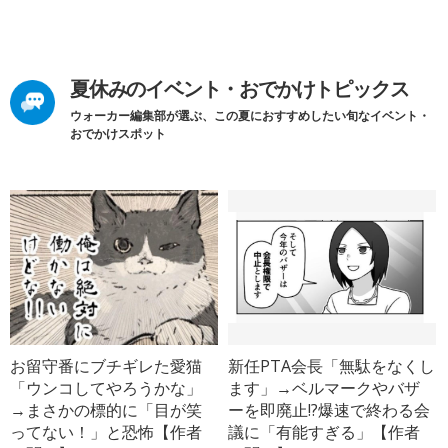
夏休みのイベント・おでかけトピックス
ウォーカー編集部が選ぶ、この夏におすすめしたい旬なイベント・
おでかけスポット
お留守番にブチギレた愛猫
新任PTA会長「無駄をなくし
「ウンコしてやろうかな」
ます」→ベルマークやバザ
→まさかの標的に「目が笑
ーを即廃止!?爆速で終わる会
ってない！」と恐怖【作者
議に「有能すぎる」【作者