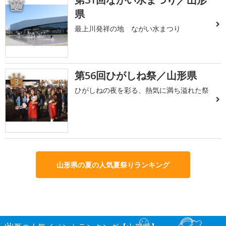
2
県
最上川発祥の地 ながい水まつり
第56回ひがしね祭／山形県
3
ひがしねの夜を彩る、熱気に満ち溢れた祭
山形県の夏の人気夏祭りランキング