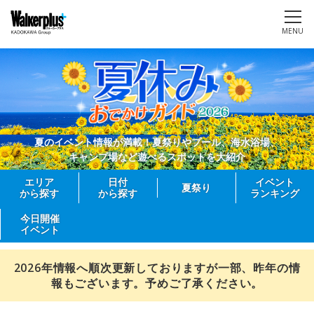
MENU
夏のイベント情報が満載！夏祭りやプール、海水浴場、
キャンプ場など遊べるスポットを大紹介
エリア
日付
イベント
夏祭り
から探す
から探す
ランキング
今日開催
イベント
2026年情報へ順次更新しておりますが一部、昨年の情
報もございます。予めご了承ください。