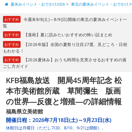
夏休みイベント・おでかけ2026
東北の夏休みイベント・おでかけ
今週末8/8(土)～8/9(日)開催の東北の夏休みイベント一
おすすめ
覧
【漫画】夏に読みたいおすすめの怖い話まとめ
おすすめ
【2026年版】全国の夏祭り注目27選。見どころ・日程
おすすめ
もわかる！
【2026夏休み】おうち時間を充実させるおすすめの過
おすすめ
ごし方ガイド
KFB福島放送 開局45周年記念 松
本市美術館所蔵 草間彌生 版画
の世界―反復と増殖―の詳細情報
福島県立美術館
開催日程：
2026年7月18日(土)～9月23日(水)
休館日は月曜日（ただし7/20、8/10、9/21は開館）、