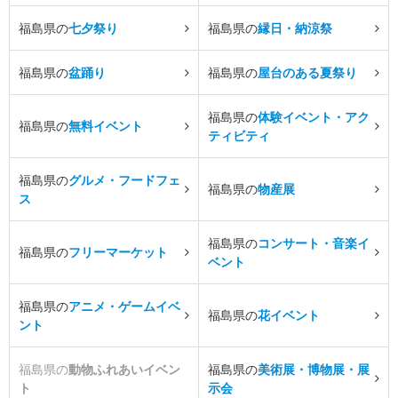
福島県の
七夕祭り
福島県の
縁日・納涼祭
福島県の
盆踊り
福島県の
屋台のある夏祭り
福島県の
体験イベント・アク
福島県の
無料イベント
ティビティ
福島県の
グルメ・フードフェ
福島県の
物産展
ス
福島県の
コンサート・音楽イ
福島県の
フリーマーケット
ベント
福島県の
アニメ・ゲームイベ
福島県の
花イベント
ント
福島県の
動物ふれあいイベン
福島県の
美術展・博物展・展
ト
示会