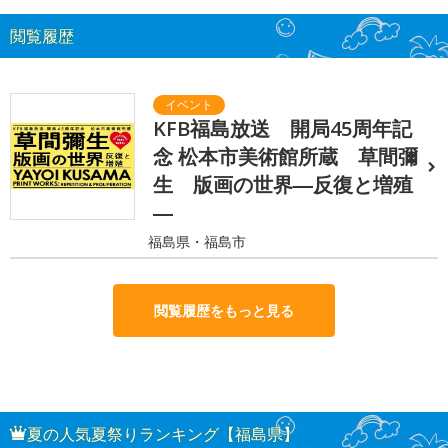
閲覧履歴
KFB福島放送 開局45周年記
念 松本市美術館所蔵 草間彌
生 版画の世界―反復と増殖
―
福島県・福島市
閲覧履歴をもっと見る
夏の人気夏祭りランキング【福島県】