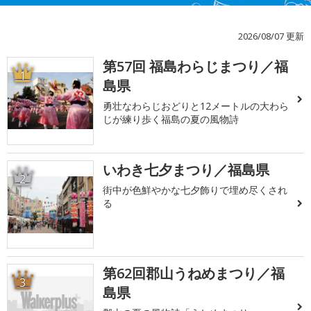
2026/08/07 更新
第57回 福島わらじまつり／福
1
島県
勇壮なわらじおどりと12メートルの大わら
じが練り歩く福島の夏の風物詩
いわき七夕まつり／福島県
2
街中が色鮮やかな七夕飾りで埋め尽くされ
る
第62回郡山うねめまつり／福
3
島県