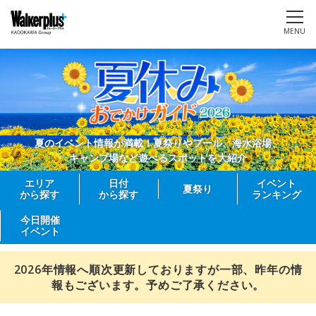
MENU
夏のイベント情報が満載！夏祭りやプール、海水浴場、
キャンプ場など遊べるスポットを大紹介
エリア
日付
イベント
夏祭り
から探す
から探す
ランキング
今日開催
イベント
2026年情報へ順次更新しておりますが一部、昨年の情
報もございます。予めご了承ください。