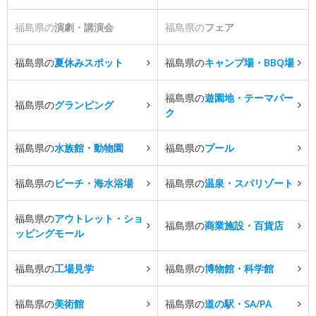
福島県の
演劇・講演会
福島県の
フェア
福島県の
夏休みスポット
福島県の
キャンプ場・BBQ場
福島県の
遊園地・テーマパー
福島県の
グランピング
ク
福島県の
水族館・動物園
福島県の
プール
福島県の
ビーチ・海水浴場
福島県の
温泉・スパリゾート
福島県の
アウトレット・ショ
福島県の
商業施設・百貨店
ッピングモール
福島県の
工場見学
福島県の
博物館・科学館
福島県の
美術館
福島県の
道の駅・SA/PA