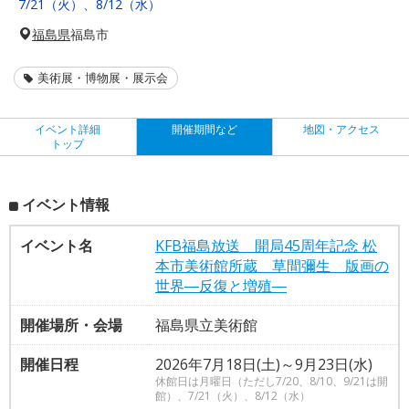
7/21（火）、8/12（水）
福島県
福島市
美術展・博物展・展示会
イベント詳細
開催期間など
地図・アクセス
トップ
イベント情報
イベント名
KFB福島放送 開局45周年記念 松
本市美術館所蔵 草間彌生 版画の
世界―反復と増殖―
開催場所・会場
福島県立美術館
開催日程
2026年7月18日(土)～9月23日(水)
休館日は月曜日（ただし7/20、8/10、9/21は開
館）、7/21（火）、8/12（水）