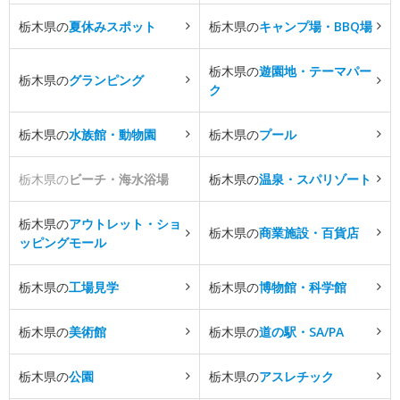
栃木県の
夏休みスポット
栃木県の
キャンプ場・BBQ場
栃木県の
遊園地・テーマパー
栃木県の
グランピング
ク
栃木県の
水族館・動物園
栃木県の
プール
栃木県の
ビーチ・海水浴場
栃木県の
温泉・スパリゾート
栃木県の
アウトレット・ショ
栃木県の
商業施設・百貨店
ッピングモール
栃木県の
工場見学
栃木県の
博物館・科学館
栃木県の
美術館
栃木県の
道の駅・SA/PA
栃木県の
公園
栃木県の
アスレチック