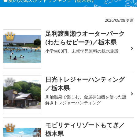
夏の人気スポットランキング【栃木県】
2026/08/08 更新
足利渡良瀬ウオーターパーク
1
(わたらせビーチ)／栃木県
小学生80円、未就学児無料の親水施設
日光トレジャーハンティング
2
／栃木県
川治温泉で楽しむ、金属探知機を使った謎
解きトレジャーハンティング
モビリティリゾートもてぎ／
3
栃木県