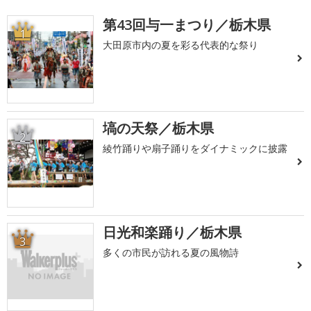
第43回与一まつり／栃木県
1
大田原市内の夏を彩る代表的な祭り
塙の天祭／栃木県
2
綾竹踊りや扇子踊りをダイナミックに披露
日光和楽踊り／栃木県
3
多くの市民が訪れる夏の風物詩