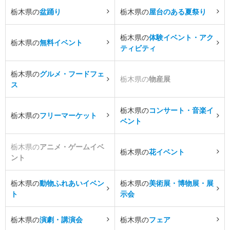
栃木県の
盆踊り
栃木県の
屋台のある夏祭り
栃木県の
体験イベント・アク
栃木県の
無料イベント
ティビティ
栃木県の
グルメ・フードフェ
栃木県の
物産展
ス
栃木県の
コンサート・音楽イ
栃木県の
フリーマーケット
ベント
栃木県の
アニメ・ゲームイベ
栃木県の
花イベント
ント
栃木県の
動物ふれあいイベン
栃木県の
美術展・博物展・展
ト
示会
栃木県の
演劇・講演会
栃木県の
フェア