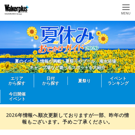
MENU
夏のイベント情報が満載！夏祭りやプール、海水浴場、
キャンプ場など遊べるスポットを大紹介
エリア
日付
イベント
夏祭り
から探す
から探す
ランキング
今日開催
イベント
2026年情報へ順次更新しておりますが一部、昨年の情
報もございます。予めご了承ください。