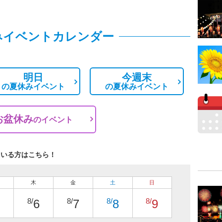
みイベントカレンダー
明日
今週末
の
夏休みイベント
の
夏休みイベント
お盆休み
の
イベント
ている方はこちら！
木
金
土
日
8/
8/
8/
8/
6
7
8
9