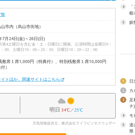
「
4
栃
げ祭
妖
5
烏山市内（烏山市街地）
年7月24日(金)～26日(日)
月第4土曜日を含む金・土・日曜日に開催。公演時間は金曜日9：
1：00、土曜日10：00～20：30、日曜日10：20～22：00
桟敷席１席1,000円（特典付）、特別桟敷席１席10,000円
典付）
サイトほか、関連サイトはこちら
日
1
カ
2
足
3
チ
明日
34℃
／
25℃
モ
4
天気情報提供元：株式会社ライフビジネスウェザー
道
5
県