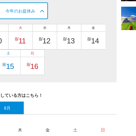
今年のお盆休み
火
水
木
金
8/
8/
8/
8/
0
11
12
13
14
土
日
8/
8/
15
16
探している方はこちら！
8月
木
金
土
日