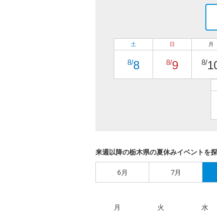
土
日
月
8/
8/
8/
8
9
1
来週以降の栃木県の夏休みイベントを
6月
7月
月
火
水