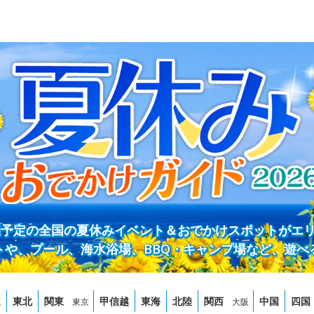
開催予定の全国の夏休みイベント＆おでかけスポットがエ
トや、プール、海水浴場、BBQ・キャンプ場など、遊べ
道
東北
関東
甲信越
東海
北陸
関西
中国
四国
東京
大阪