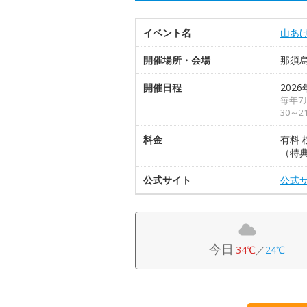
イベント名
山あ
開催場所・会場
那須
開催日程
2026
毎年7
30～2
料金
有料 
（特
公式サイト
公式
今日
34℃
／
24℃