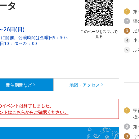
ータ
第
1
塙
2
～26日(日)
足
3
このページをスマホで
見る
に開催。公演時間は金曜日9：30～
小
4
日10：20～22：00
ふ
5
開催期間など
地図・アクセス
のイベントは終了しました。
宇
1
ントはこちらからご確認ください。
栃
第
2
う
3