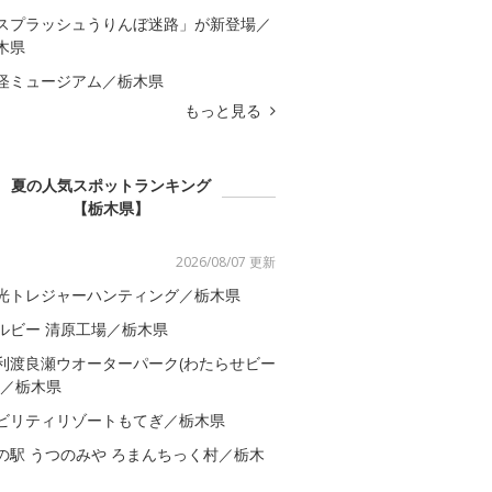
スプラッシュうりんぼ迷路」が新登場／
木県
怪ミュージアム／栃木県
もっと見る
夏の人気スポットランキング
【栃木県】
2026/08/07 更新
光トレジャーハンティング／栃木県
ルビー 清原工場／栃木県
利渡良瀬ウオーターパーク(わたらせビー
)／栃木県
ビリティリゾートもてぎ／栃木県
の駅 うつのみや ろまんちっく村／栃木