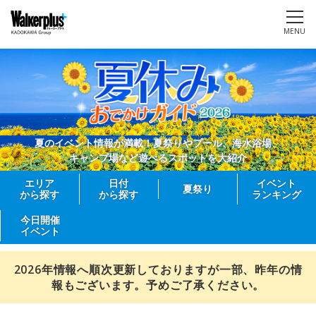
MENU
夏のイベント情報が満載！夏祭りやプール、海水浴場、
キャンプ場など遊べるスポットを大紹介
エリア
日付
イベント
夏祭り
から探す
から探す
ランキング
今日開催
イベント
2026年情報へ順次更新しておりますが一部、昨年の情
報もございます。予めご了承ください。