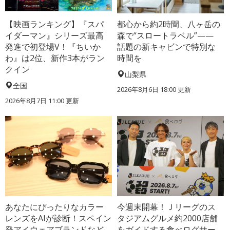
【映画ランキング】『スパ
都心から約2時間、八ヶ岳の
イダーマン』シリーズ最高
森で“スロートラベル”——
発進で初登場V！『ちいか
話題の新キャビンで特別な
わ』は2位、新作3本がラン
時間を
クイン
山梨県
全国
2026年8月6日 18:00
更新
2026年8月7日 11:00
更新
あなたにぴったりなカラー
今週末開幕！Ｊリーグのス
レンズをAIが診断！スペイン
タジアムグルメ約2000店舗
発アイウェアブランドなど
をガイドする食べログサー