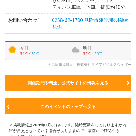
り4.7km、バス乗車、「コミュニ
ティバス車庫」下車、徒歩約10分
お問い合わせ1
0258-62-1700 見附市建設課公園緑
花係
今日
明日
34℃
／
25℃
32℃
／
26℃
天気情報提供元：株式会社ライフビジネスウェザー
開催期間や料金、公式サイトの
情報を見る
このイベントのトップへ戻る
※掲載情報は2026年7月のものです。随時更新をしておりますが内
容が変更となっている場合がありますので、事前にご確認のう