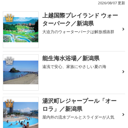
2026/08/07 更新
上越国際プレイランド ウォー
1
ターパーク／新潟県
大迫力のウォーターパークは解放感抜群
能生海水浴場／新潟県
2
遠浅で安心、家族にやさしい夏の海
湯沢町レジャープール「オー
3
ロラ」／新潟県
屋内外の流水プールとスライダーが人気