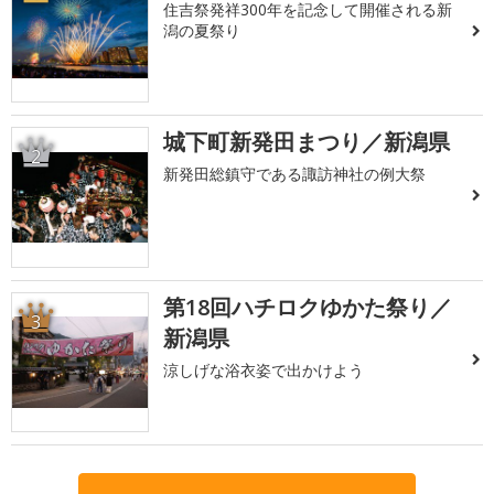
住吉祭発祥300年を記念して開催される新
潟の夏祭り
城下町新発田まつり／新潟県
2
新発田総鎮守である諏訪神社の例大祭
第18回ハチロクゆかた祭り／
3
新潟県
涼しげな浴衣姿で出かけよう