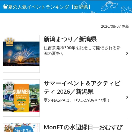
夏の人気イベントランキング【新潟県】
2026/08/07 更新
新潟まつり／新潟県
1
住吉祭発祥300年を記念して開催される新
潟の夏祭り
サマーイベント＆アクティビ
2
ティ 2026／新潟県
夏のNASPAは、ぜんぶがあそび場！
MonETの水辺縁日―おむすび
3