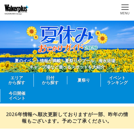
MENU
夏のイベント情報が満載！夏祭りやプール、海水浴場、
キャンプ場など遊べるスポットを大紹介
エリア
日付
イベント
夏祭り
から探す
から探す
ランキング
今日開催
イベント
2026年情報へ順次更新しておりますが一部、昨年の情
報もございます。予めご了承ください。