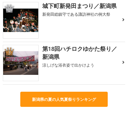
城下町新発田まつり／新潟県
2
新発田総鎮守である諏訪神社の例大祭
第18回ハチロクゆかた祭り／
3
新潟県
涼しげな浴衣姿で出かけよう
新潟県の夏の人気夏祭りランキング