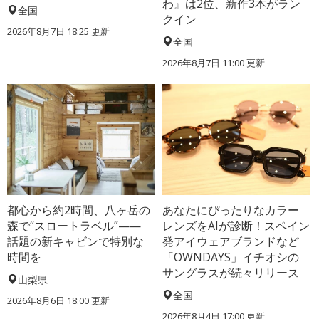
わ』は2位、新作3本がラン
全国
クイン
2026年8月7日 18:25
更新
全国
2026年8月7日 11:00
更新
都心から約2時間、八ヶ岳の
あなたにぴったりなカラー
森で“スロートラベル”——
レンズをAIが診断！スペイン
話題の新キャビンで特別な
発アイウェアブランドなど
時間を
「OWNDAYS」イチオシの
サングラスが続々リリース
山梨県
全国
2026年8月6日 18:00
更新
2026年8月4日 17:00
更新