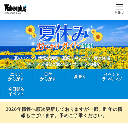
MENU
夏のイベント情報が満載！夏祭りやプール、海水浴場、
キャンプ場など遊べるスポットを大紹介
エリア
日付
イベント
夏祭り
から探す
から探す
ランキング
今日開催
イベント
2026年情報へ順次更新しておりますが一部、昨年の情
報もございます。予めご了承ください。