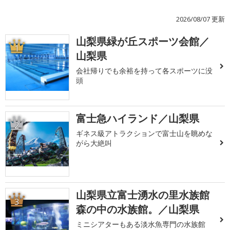
2026/08/07 更新
山梨県緑が丘スポーツ会館／
1
山梨県
会社帰りでも余裕を持って各スポーツに没
頭
富士急ハイランド／山梨県
2
ギネス級アトラクションで富士山を眺めな
がら大絶叫
山梨県立富士湧水の里水族館
3
森の中の水族館。／山梨県
ミニシアターもある淡水魚専門の水族館