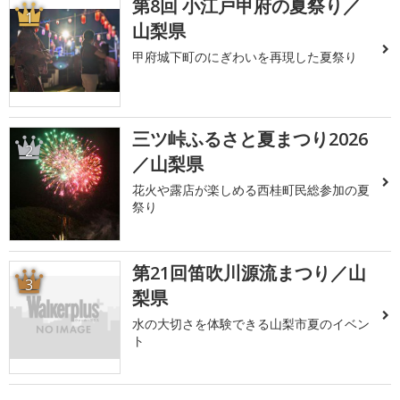
第8回 小江戸甲府の夏祭り／
1
山梨県
甲府城下町のにぎわいを再現した夏祭り
三ツ峠ふるさと夏まつり2026
2
／山梨県
花火や露店が楽しめる西桂町民総参加の夏
祭り
第21回笛吹川源流まつり／山
3
梨県
水の大切さを体験できる山梨市夏のイベン
ト