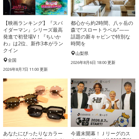
【映画ランキング】『スパ
都心から約2時間、八ヶ岳の
イダーマン』シリーズ最高
森で“スロートラベル”——
発進で初登場V！『ちいか
話題の新キャビンで特別な
わ』は2位、新作3本がラン
時間を
クイン
山梨県
全国
2026年8月6日 18:00
更新
2026年8月7日 11:00
更新
あなたにぴったりなカラー
今週末開幕！Ｊリーグのス